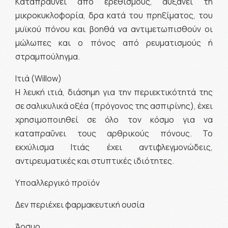
Kαταπραΰνει από ερεθισμούς, αυξάνει τη
μικροκυκλοφορία, δρα κατά του πρηξίματος, του
μυϊκού πόνου και βοηθά να αντιμετωπισθούν οι
μώλωπες και ο πόνος από ρευματισμούς ή
στραμπούληγμα.
Ιτιά (Willow)
Η λευκή ιτιά, διάσημη για την περιεκτικότητά της
σε σαλικυλικά οξέα (πρόγονος της ασπιρίνης), έχει
χρησιμοποιηθεί σε όλο τον κόσμο για να
καταπραΰνει τους αρθρικούς πόνους. Το
εκχύλισμα Ιτιάς έχει αντιφλεγμονώδεις,
αντιρευματικές και στυπτικές ιδιότητες.
Υποαλλεργικό προϊόν
Δεν περιέχει φαρμακευτική ουσία
Άοσμο