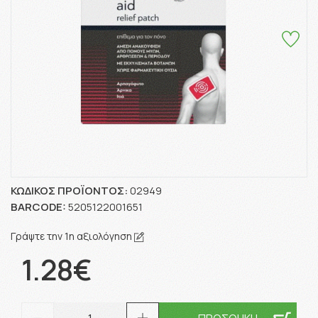
ΚΩΔΙΚΌΣ ΠΡΟΪΌΝΤΟΣ:
02949
BARCODE:
5205122001651
Γράψτε την 1η αξιολόγηση
1.28€