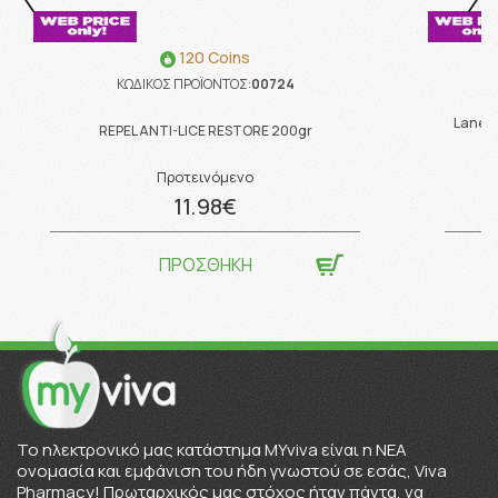
120 Coins
ΚΩΔΙΚΟΣ ΠΡΟΪΟΝΤΟΣ:
00724
Lanes 
REPEL ANTI-LICE RESTORE 200gr
Προτεινόμενο
11.98€
ΠΡΟΣΘΗΚΗ
To ηλεκτρονικό μας κατάστημα MYviva είναι η ΝΕΑ
ονομασία και εμφάνιση του ήδη γνωστού σε εσάς, Viva
Pharmacy! Πρωταρχικός μας στόχος ήταν πάντα, να