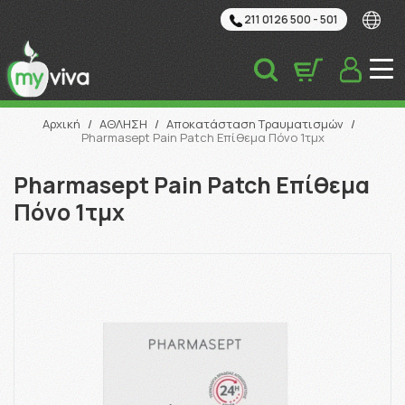
211 0126 500 - 501
Αναζήτηση
Αρχική
/
ΑΘΛΗΣΗ
/
Αποκατάσταση Τραυματισμών
/
Pharmasept Pain Patch Επίθεμα Πόνο 1τμχ
Pharmasept Pain Patch Επίθεμα
Πόνο 1τμχ