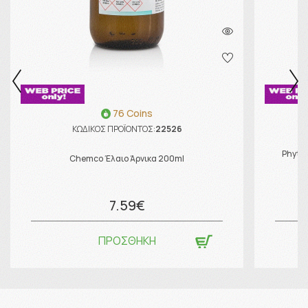
76 Coins
ΚΩΔΙΚΟΣ ΠΡΟΪΟΝΤΟΣ:
22526
Phyto
Chemco Έλαιο Άρνικα 200ml
F
7.59€
ΠΡΟΣΘΗΚΗ