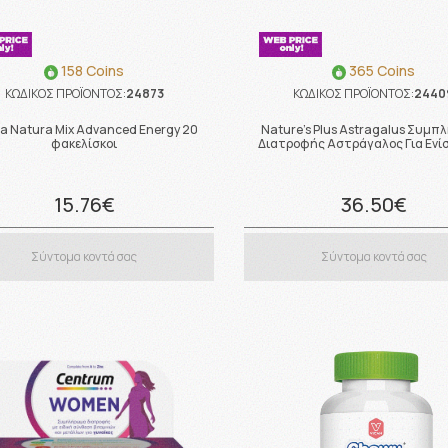
158 Coins
365 Coins
ΚΩΔΙΚΟΣ ΠΡΟΪΟΝΤΟΣ:
24873
ΚΩΔΙΚΟΣ ΠΡΟΪΟΝΤΟΣ:
2440
a Natura Mix Advanced Energy 20
Nature's Plus Astragalus Συμ
φακελίσκοι
Διατροφής Αστράγαλος Για Ενί
15.76€
36.50€
Σύντομα κοντά σας
Σύντομα κοντά σας