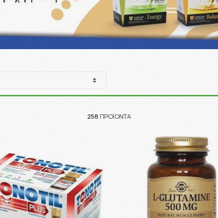
258
ΠΡΟΪΌΝΤΑ