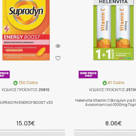
150 Coins
81 Coins
ΚΩΔΙΚΟΣ ΠΡΟΪΟΝΤΟΣ:
25810
ΚΩΔΙΚΟΣ ΠΡΟΪΟΝΤΟΣ:
2570
Helenvita Vitamin C Βιταμίνη για Ε
SUPRADYN ENERGY BOOST x30
Ανοσοποιητικό 1000mg Πορτ
15.03€
8.06€