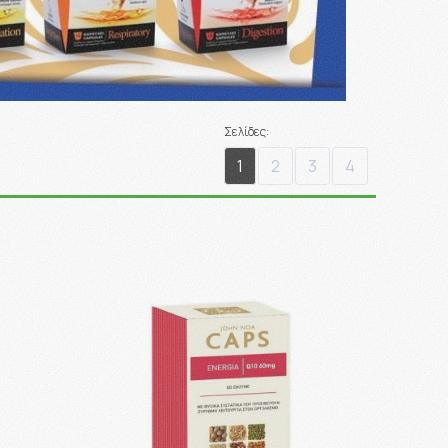
Σελίδες:
1
2
3
4