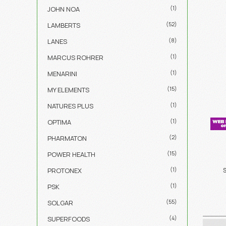
(1)
JOHN NOA
(52)
LAMBERTS
(8)
LANES
(1)
MARCUS ROHRER
(1)
MENARINI
(15)
MY ELEMENTS
(1)
NATURES PLUS
(1)
OPTIMA
(2)
PHARMATON
(15)
POWER HEALTH
(1)
PROTONEX
(1)
PSK
(55)
SOLGAR
(4)
SUPERFOODS