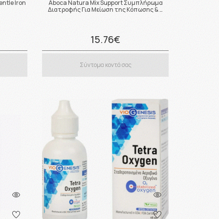
entle Iron
Aboca Natura Mix Support Συμπλήρωμα
…
Διατροφής Για Μείωση της Κόπωσης & …
15.76€
Σύντομα κοντά σας