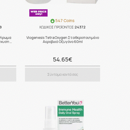
547 Coins
9
ΚΩΔΙΚΟΣ ΠΡΟΪΟΝΤΟΣ:
24372
πλήρωμα
Viogenesis TetraOxygen Σταθεροποιημένο
σχυση …
Αεροβικό Οξυγόνο 60ml
54.65€
Σύντομα κοντά σας