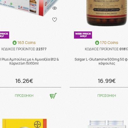
163 Coins
170 Coins
ΚΩΔΙΚΟΣ ΠΡΟΪΟΝΤΟΣ:
22377
ΚΩΔΙΚΟΣ ΠΡΟΪΟΝΤΟΣ:
0181
l Plus Αμπούλες με 4 Αμινοξέα Β12 &
Solgar L-Glutamine 500mg 50 φ
Καρνιτίνη 15X10ml
κάψουλες
16.26€
16.99€
ΠΡΟΣΘΗΚΗ
ΠΡΟΣΘΗΚΗ