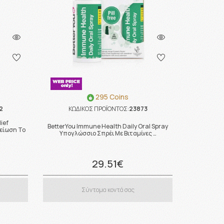
295 Coins
2
ΚΩΔΙΚΟΣ ΠΡΟΪΟΝΤΟΣ:
23873
lief
BetterYou Immune Health Daily Oral Spray
είωση Το
Υπογλώσσιο Σπρέι Με Βιταμίνες …
29.51€
Σύντομα κοντά σας