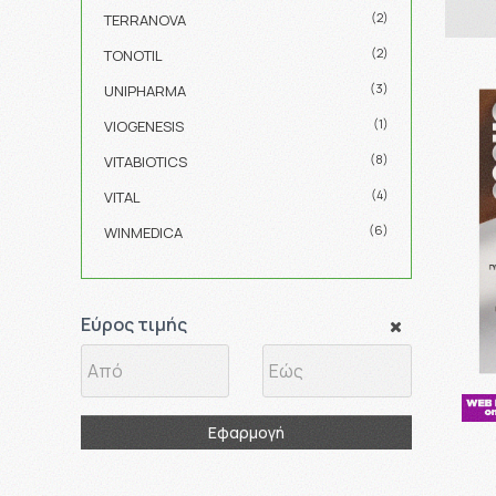
(2)
TERRANOVA
(2)
TONOTIL
(3)
UNIPHARMA
(1)
VIOGENESIS
(8)
VITABIOTICS
(4)
VITAL
(6)
WINMEDICA
Εύρος τιμής
Εφαρμογή