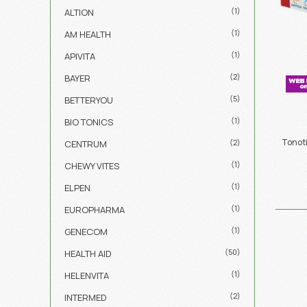
(1)
ALTION
(1)
AM HEALTH
(1)
APIVITA
(2)
BAYER
(5)
BETTERYOU
(1)
BIO TONICS
Tonoti
(2)
CENTRUM
(1)
CHEWY VITES
(1)
ELPEN
(1)
EUROPHARMA
(1)
GENECOM
(50)
HEALTH AID
(1)
HELENVITA
(2)
INTERMED