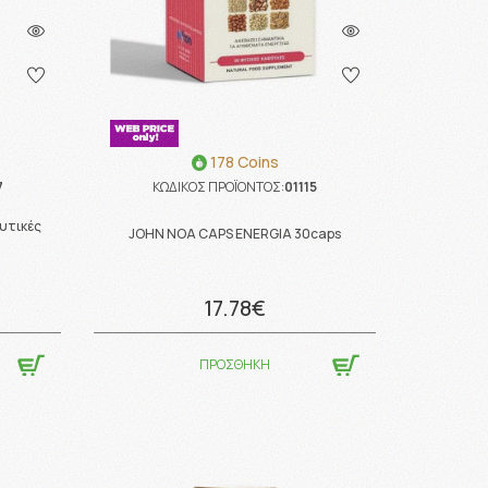
178 Coins
7
ΚΩΔΙΚΟΣ ΠΡΟΪΟΝΤΟΣ:
01115
υτικές
JOHN NOA CAPS ENERGIA 30caps
17.78€
ΠΡΟΣΘΗΚΗ