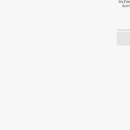
My Ele
Δια