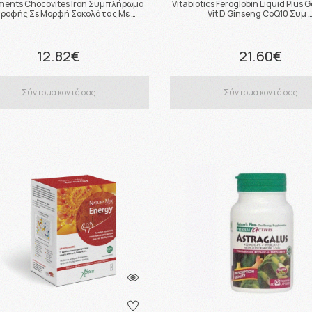
ments Chocovites Iron Συμπλήρωμα
Vitabiotics Feroglobin Liquid Plus G
τροφής Σε Μορφή Σοκολάτας Με …
Vit D Ginseng CoQ10 Συμ 
12.82€
21.60€
Σύντομα κοντά σας
Σύντομα κοντά σας