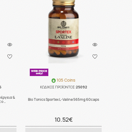
105 Coins
6
ΚΩΔΙΚΟΣ ΠΡΟΪΟΝΤΟΣ:
25092
νέργεια &
Bio Tonics Sportex L-Valine 565mg 60caps
ο …
10.52€