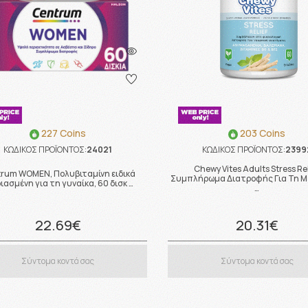
227 Coins
203 Coins
ΚΩΔΙΚΟΣ ΠΡΟΪΟΝΤΟΣ:
24021
ΚΩΔΙΚΟΣ ΠΡΟΪΟΝΤΟΣ:
2399
Chewy Vites Adults Stress Re
rum WOMEN, Πολυβιταμίνη ειδικά
Συμπλήρωμα Διατροφής Για Τη Μ
ιασμένη για τη γυναίκα, 60 δισκ …
…
22.69€
20.31€
Σύντομα κοντά σας
Σύντομα κοντά σας