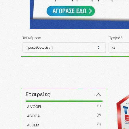
Ταξινόμηση
Προβολή
Εταιρείες
(1)
A.VOGEL
(2)
ABOCA
(1)
ALGEM