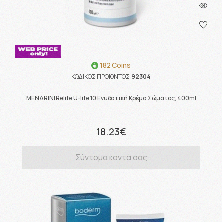
182 Coins
ΚΩΔΙΚΟΣ ΠΡΟΪΟΝΤΟΣ:
92304
MENARINI Relife U-life 10 Ενυδατική Κρέμα Σώματος, 400ml
18.23€
Σύντομα κοντά σας