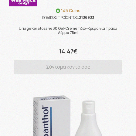
145 Coins
ΚΩΔΙΚΟΣ ΠΡΟΪΟΝΤΟΣ:
2136933
Uriage Keratosane 30 Gel-Creme Τζελ-Κρέμα για Τραχύ
Δέρμα 75ml
14.47€
Σύντομα κοντά σας