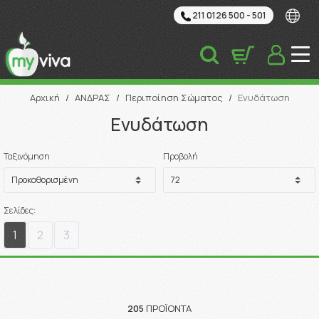
211 0126 500 - 501
Αναζήτηση
Αρχική
/
ΑΝΔΡΑΣ
/
Περιποίηση Σώματος
/
Ενυδάτωση
Ενυδάτωση
Ταξινόμηση
Προβολή
Σελίδες:
1
2
3
205
ΠΡΟΪΌΝΤΑ