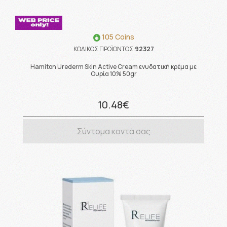
105 Coins
ΚΩΔΙΚΟΣ ΠΡΟΪΟΝΤΟΣ:
92327
Hamiton Urederm Skin Active Cream ενυδατική κρέμα με
Ουρία 10% 50gr
10.48€
Σύντομα κοντά σας