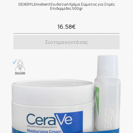
DEXERYL Emollient Ενυδατική Κρέμα Σώματος για Ξηρές
Επιδερμίδες 500gr
16.58€
Σύντομα κοντά σας