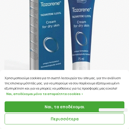
Χρησιμοποιούμε cookies για τη σωστή λειτουργία του site μας, για την ανάλυση
της επισκεψιμότητάς μας, για να μπορούμε να σου παρέχουμε εξατομικευμένη
εξυπηρέτηση και για να μπορείς να μαθαίνεις για τις προσφορές μας εύκολα!
Ναι, αποδέχομαι μόνο τα απαραίτητα cookies >
Ναι, τα αποδέχομαι
229 Coins
ΚΩΔΙΚΟΣ ΠΡΟΪΟΝΤΟΣ:
92246
Περισσότερα
Boderm Tazarene 0.05% Κρέμα Τοπικής Εφαρμογής για Ξηρό