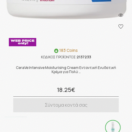
183 Coins
ΚΩΔΙΚΟΣ ΠΡΟΪΟΝΤΟΣ:
2137233
CeraVe Intensive Moisturising Cream Ενταντική Ενυδατική
Κρέμα για Πολύ …
18.25€
Σύντομα κοντά σας