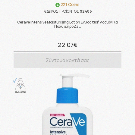
221 Coins
ΚΩΔΙΚΟΣ ΠΡΟΪΟΝΤΟΣ:
92486
Cerave Intensive Moisturising Lotion Ενυδατική Λοσιόν Για
Πολύ Ξηρό Δέ …
22.07€
Σύντομα κοντά σας