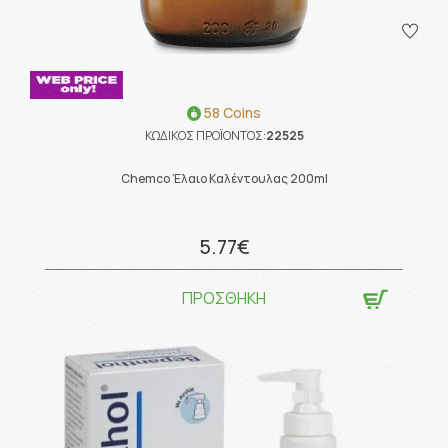
58 Coins
ΚΩΔΙΚΟΣ ΠΡΟΪΟΝΤΟΣ:
22525
Chemco Έλαιο Καλέντουλας 200ml
5.77€
ΠΡΟΣΘΗΚΗ