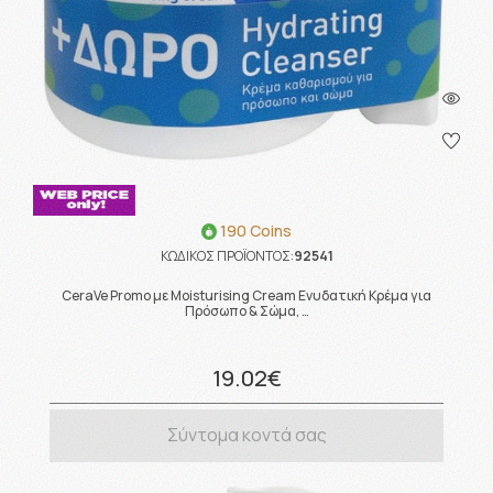
190 Coins
ΚΩΔΙΚΟΣ ΠΡΟΪΟΝΤΟΣ:
92541
CeraVe Promo με Moisturising Cream Ενυδατική Κρέμα για
Πρόσωπο & Σώμα, …
19.02€
Σύντομα κοντά σας