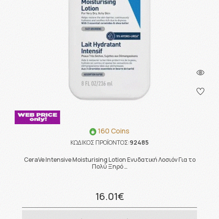
160 Coins
ΚΩΔΙΚΟΣ ΠΡΟΪΟΝΤΟΣ:
92485
CeraVe Intensive Moisturising Lotion Ενυδατική Λοσιόν Για το
Πολύ Ξηρό …
16.01€