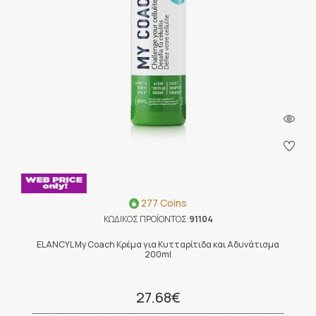
277 Coins
ΚΩΔΙΚΟΣ ΠΡΟΪΟΝΤΟΣ:
91104
ELANCYL My Coach Κρέμα για Κυτταρίτιδα και Αδυνάτισμα
200ml
27.68€