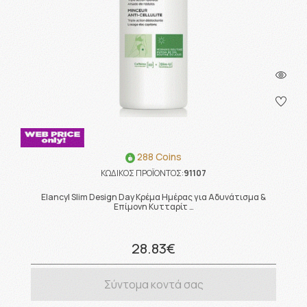
288 Coins
ΚΩΔΙΚΟΣ ΠΡΟΪΟΝΤΟΣ:
91107
Elancyl Slim Design Day Κρέμα Ημέρας για Αδυνάτισμα &
Επίμονη Κυτταρίτ …
28.83€
Σύντομα κοντά σας