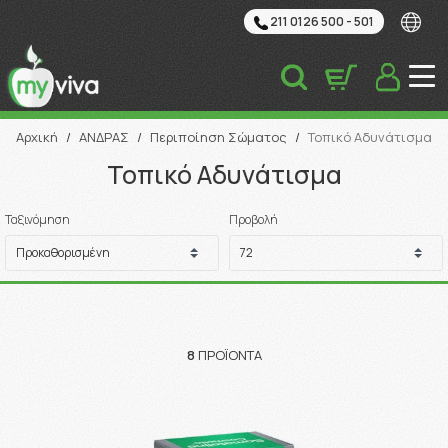
211 0126 500 - 501
Αναζήτηση
Αρχική
/
ΑΝΔΡΑΣ
/
Περιποίηση Σώματος
/
Τοπικό Αδυνάτισμα
Τοπικό Αδυνάτισμα
Ταξινόμηση
Προβολή
8
ΠΡΟΪΌΝΤΑ