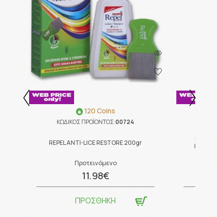
120 Coins
ΚΩΔΙΚΟΣ ΠΡΟΪΟΝΤΟΣ:
00724
ΚΩΔ
Lanes V
REPEL ANTI-LICE RESTORE 200gr
Πορτοκ
Προτεινόμενο
11.98€
ΠΡΟΣΘΗΚΗ