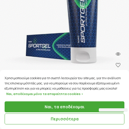
Χρησιμοποιούμε cookies για τη σωστή λειτουργία του site μας, για την ανάλυση
της επισκεψιμότητάς μας, για να μπορούμε να σου παρέχουμε εξατομικευμένη
157 Coins
εξυπηρέτηση και για να μπορείς να μαθαίνεις για τις προσφορές μας εύκολα!
Ναι, αποδέχομαι μόνο τα απαραίτητα cookies >
ΚΩΔΙΚΟΣ ΠΡΟΪΟΝΤΟΣ:
25727
Ναι, τα αποδέχομαι
Rowo Sportgel ψυχρή γέλη ανακούφισης 200ml
Περισσότερα
15.68€