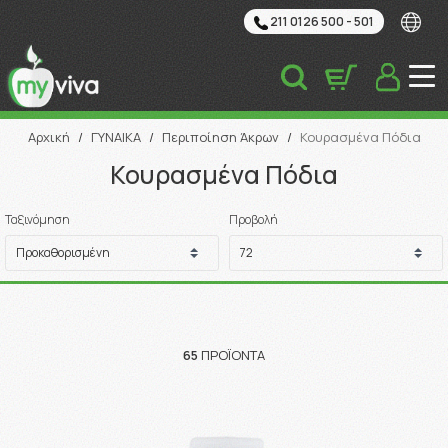
211 0126 500 - 501
Αναζήτηση
Αρχική
/
ΓΥΝΑΙΚΑ
/
Περιποίηση Άκρων
/
Κουρασμένα Πόδια
Κουρασμένα Πόδια
Ταξινόμηση
Προβολή
65
ΠΡΟΪΌΝΤΑ