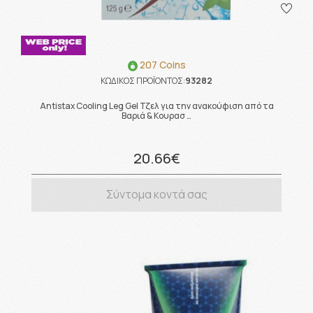
207 Coins
ΚΩΔΙΚΟΣ ΠΡΟΪΟΝΤΟΣ:
93282
Antistax Cooling Leg Gel Τζελ για την ανακούφιση από τα
Βαριά & Κουρασ …
20.66€
Σύντομα κοντά σας