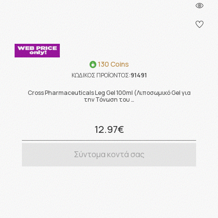
130 Coins
ΚΩΔΙΚΟΣ ΠΡΟΪΟΝΤΟΣ:
91491
Cross Pharmaceuticals Leg Gel 100ml (Λιποσωμικό Gel για
την Τόνωση του …
12.97€
Σύντομα κοντά σας