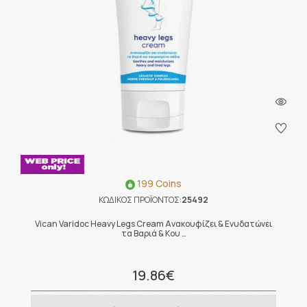
199 Coins
ΚΩΔΙΚΟΣ ΠΡΟΪΟΝΤΟΣ:
25492
Vican Varidoc Heavy Legs Cream Aνακουφίζει & Eνυδατώνει
τα Βαριά & Κου …
19.86€