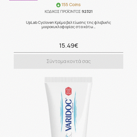
155 Coins
ΚΩΔΙΚΟΣ ΠΡΟΪΟΝΤΟΣ:
92321
UpLab Cycloven Κρέμα βελτίωσης της φλεβικής
μικροκυκλοφορίας στα κάτω …
15.49€
Σύντομα κοντά σας