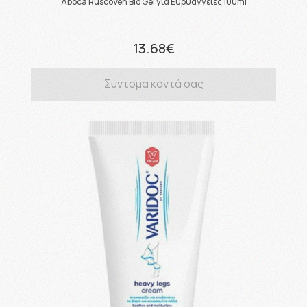
Aboca RuscoVen Bio Gel για Ευρυαγγείες 100ml
13.68€
Σύντομα κοντά σας