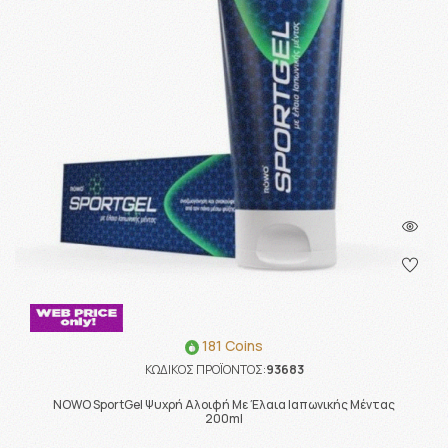
181 Coins
ΚΩΔΙΚΟΣ ΠΡΟΪΟΝΤΟΣ:
93683
NOWO SportGel Ψυχρή Αλοιφή Με Έλαια Ιαπωνικής Μέντας
200ml