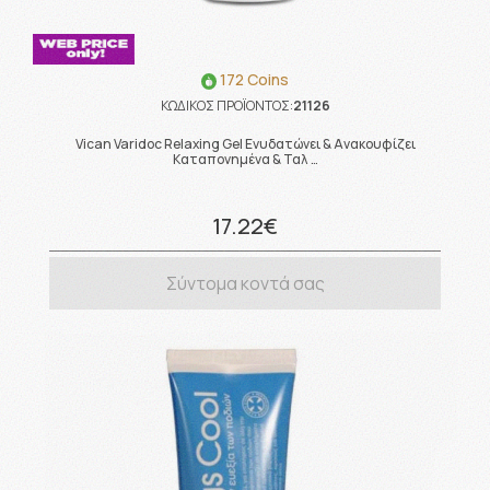
172 Coins
ΚΩΔΙΚΟΣ ΠΡΟΪΟΝΤΟΣ:
21126
Vican Varidoc Relaxing Gel Ενυδατώνει & Ανακουφίζει
Καταπονημένα & Ταλ …
17.22€
Σύντομα κοντά σας