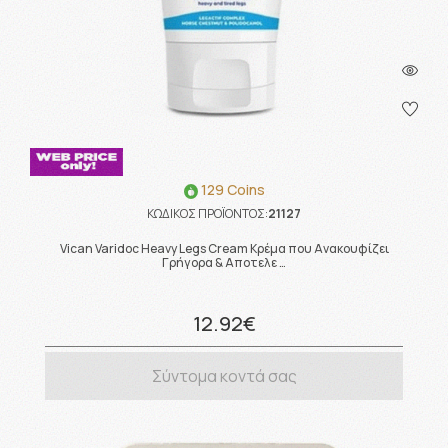
129 Coins
ΚΩΔΙΚΟΣ ΠΡΟΪΟΝΤΟΣ:
21127
Vican Varidoc Heavy Legs Cream Κρέμα που Ανακουφίζει
Γρήγορα & Αποτελε …
12.92€
Σύντομα κοντά σας