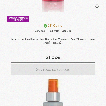
211 Coins
ΚΩΔΙΚΟΣ ΠΡΟΪΟΝΤΟΣ:
20916
Heremco Sun Protection Body Sun Tanning Dry Oil Αντηλιακό
Ξηρό Λάδι Σώ …
21.09€
Σύντομα κοντά σας