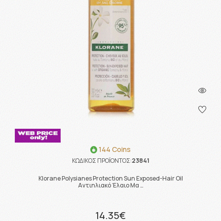
144 Coins
ΚΩΔΙΚΟΣ ΠΡΟΪΟΝΤΟΣ:
23841
Klorane Polysianes Protection Sun Exposed-Hair Oil
Αντιηλιακό Έλαιο Μα …
14.35€