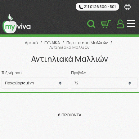
211 0126 500 - 501
Αναζήτηση
Αρχική
/
ΓΥΝΑΙΚΑ
/
Περιποίηση Μαλλιών
/
Αντιηλιακά Μαλλιών
Αντιηλιακά Μαλλιών
Ταξινόμηση
Προβολή
6
ΠΡΟΪΌΝΤΑ