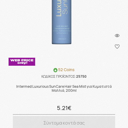
52 Coins
ΚΩΔΙΚΟΣ ΠΡΟΪΟΝΤΟΣ:
25750
Intermed Luxurious SunCare Hair Sea Mist για Κυματιστά
Μαλλιά, 200ml
5.21€
Σύντομα κοντά σας