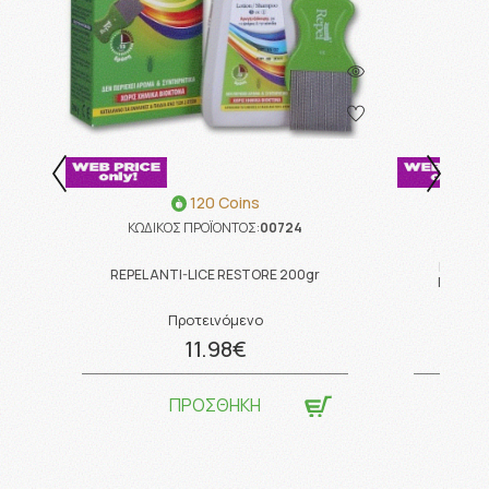
120 Coins
ΚΩΔΙΚΟΣ ΠΡΟΪΟΝΤΟΣ:
00724
ΚΩΔ
Lanes V
REPEL ANTI-LICE RESTORE 200gr
Πορτοκ
Προτεινόμενο
11.98€
ΠΡΟΣΘΗΚΗ