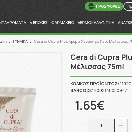
ΠΡΟΣΦΟΡΕΣ
Π
ΜΠΛΗΡΩΜΑΤΑ
4 ΕΠΟΧΕΣ
ΦΑΡΜΑΚΕΙΟ
ΔΕΡΜΟΚΑΛΛΥΝΤΙΚΑ
ΑΝΑΓΚ
Αναζήτηση
χική
/
ΓΥΝΑΙΚΑ
/
Cera di Cupra Plus Κρέμα Χεριών με Κερί Μέλισσας 7
Cera di Cupra Pl
Μέλισσας 75ml
ΚΩΔΙΚΌΣ ΠΡΟΪΌΝΤΟΣ:
11920
BARCODE:
8002140050947
1.65€