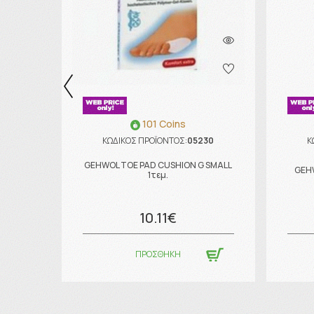
101 Coins
ΚΩΔΙΚΟΣ ΠΡΟΪΟΝΤΟΣ:
05230
Κ
GEHWOL TOE PAD CUSHION G SMALL
GEHW
1τεμ.
10.11€
ΠΡΟΣΘΗΚΗ