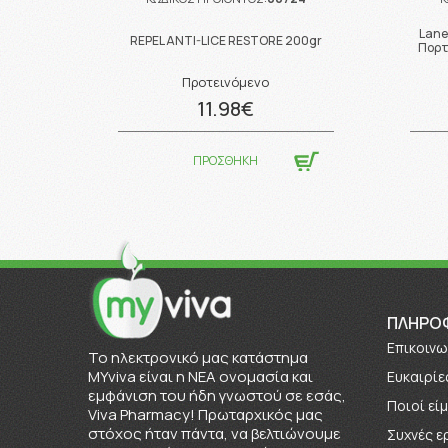
Lane
REPEL ANTI-LICE RESTORE 200gr
Πορτ
Προτεινόμενο
11.98€
ΠΡΟΣΘΗΚΗ
ΠΛΗΡΟ
Επικοινω
To ηλεκτρονικό μας κατάστημα
MYviva είναι η ΝΕΑ ονομασία και
Ευκαιρίε
εμφάνιση του ήδη γνωστού σε εσάς,
Πoιοί εί
Viva Pharmacy! Πρωταρχικός μας
στόχος ήταν πάντα, να βελτιώνουμε
Συχνές ε