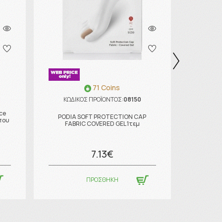
71 Coins
ΚΩΔΙΚΟΣ ΠΡΟΪΟΝΤΟΣ:
08150
ΚΩΔΙ
ce
Apivita
PODIA SOFT PROTECTION CAP
που
Αφρόλου
FABRIC COVERED GEL 1τεμ
7.13€
ΠΡΟΣΘΗΚΗ