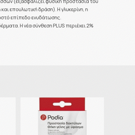
ελισσών (εξασφαλίζει φυσική προστασία του
και επουλωτική δράση). Η γλυκερίνη, η
 σωστό επίπεδο ενυδάτωσης.
 δέρματα. Η νέα σύνθεση PLUS περιέχει 2%