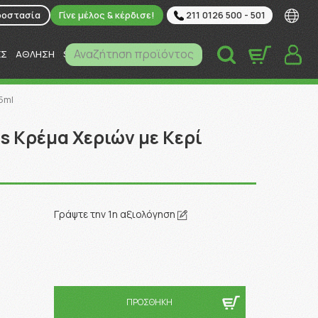
ροστασία
Γίνε μέλος & κέρδισε!
211 0126 500 - 501
Αναζήτηση προϊόντος
ΕΣ
ΑΘΛΗΣΗ
SUPER MARKET
ΚΑΤΟΙΚΙΔΙΑ
5ml
us Κρέμα Χεριών με Κερί
Γράψτε την 1η αξιολόγηση
ΠΡΟΣΘΗΚΗ