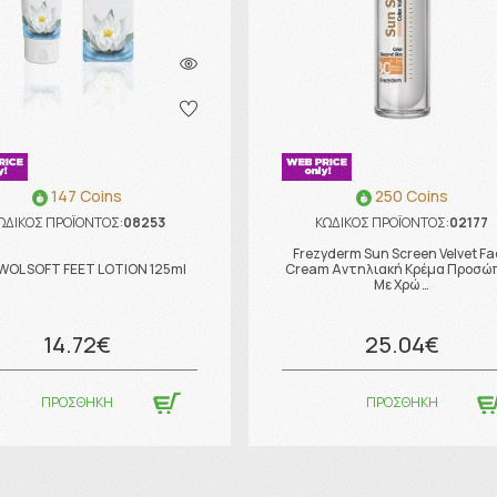
147 Coins
250 Coins
ΩΔΙΚΟΣ ΠΡΟΪΟΝΤΟΣ:
08253
ΚΩΔΙΚΟΣ ΠΡΟΪΟΝΤΟΣ:
02177
Frezyderm Sun Screen Velvet Fa
OL SOFT FEET LOTION 125ml
Cream Αντηλιακή Κρέμα Προσώ
Με Χρώ …
14.72€
25.04€
ΠΡΟΣΘΗΚΗ
ΠΡΟΣΘΗΚΗ