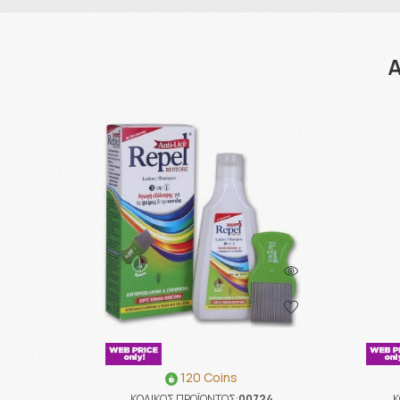
Α
120 Coins
ΚΩΔΙΚΟΣ ΠΡΟΪΟΝΤΟΣ:
00724
Κ