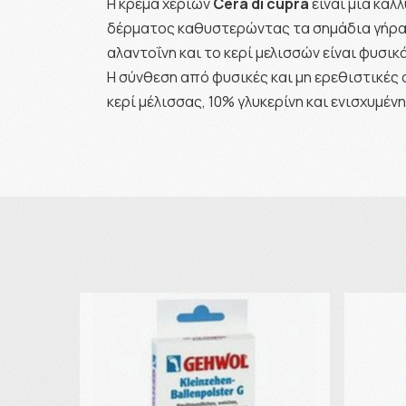
Η κρέμα χεριών
Cera di cupra
είναι μια καλ
δέρματος καθυστερώντας τα σημάδια γήρανση
αλαντοΐνη και το κερί μελισσών είναι φυσι
Η σύνθεση από φυσικές και μη ερεθιστικές 
κερί μέλισσας, 10% γλυκερίνη και ενισχυμέν