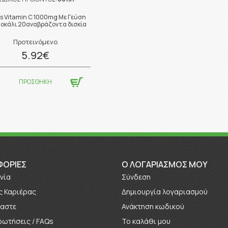
s Vitamin C 1000mg Με Γεύση
οκάλι 20αναβράζοντα δισκία
Προτεινόμενο
5.92€
ΠΡΟΣΘΗΚΗ
ΦΟΡΊΕΣ
O ΛΟΓΑΡΙΑΣΜΟΣ ΜΟΥ
νία
Σύνδεση
ς Καριέρας
Δημιουργία λογαριασμού
μαστε
Ανάκτηση κωδικού
ρωτήσεις / FAQs
Το καλάθι μου