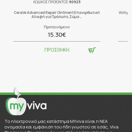
ΚΩΔΙΚΟΣ ΠΡΟΪΟΝΤΟΣ:
90923
CeraVe Advanced Repair Ointment Επανορθωτική
Vichy C
Αλοιφή για Πρόσωπο, Σώμα …
Προτεινόμενο
15.30€
ΠΡΟΣΘΗΚΗ
To ηλεκτρονικό μας κατάστημα MYviva είναι η ΝΕΑ
ονομασία και εμφάνιση του ήδη γνωστού σε εσάς, Viva