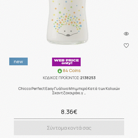
new
84 Coins
ΚΩΔΙΚΟΣ ΠΡΟΪΟΝΤΟΣ:
2138253
Chicco Perfect Easy Γυάλινο Μπιμπερό Κατά των Κολικών
Σκαντζοχοιράκι γ …
8.36€
Σύντομα κοντά σας