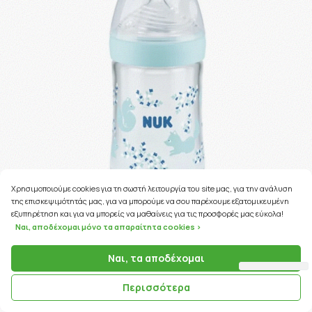
Χρησιμοποιούμε cookies για τη σωστή λειτουργία του site μας, για την ανάλυση
της επισκεψιμότητάς μας, για να μπορούμε να σου παρέχουμε εξατομικευμένη
εξυπηρέτηση και για να μπορείς να μαθαίνεις για τις προσφορές μας εύκολα!
Ναι, αποδέχομαι μόνο τα απαραίτητα cookies >
Ναι, τα αποδέχομαι
97 Coins
ΚΩΔΙΚΟΣ ΠΡΟΪΟΝΤΟΣ:
91801
Περισσότερα
Nuk Nature Sense Even Softer Series (10.745.119) Γυάλινο