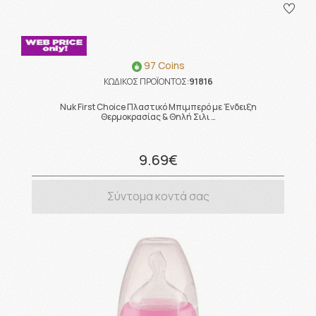
97 Coins
ΚΩΔΙΚΟΣ ΠΡΟΪΟΝΤΟΣ:
91816
Nuk First Choice Πλαστικό Μπιμπερό με Ένδειξη
Θερμοκρασίας & Θηλή Σιλι …
9.69€
Σύντομα κοντά σας