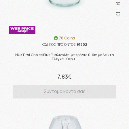
78 Coins
ΚΩΔΙΚΟΣ ΠΡΟΪΟΝΤΟΣ:
91802
NUK First Choice Plus Γυάλινο Μπιμπερό για 0-6m με Δείκτη
Ελέγχου Θερμ …
7.83€
Σύντομα κοντά σας