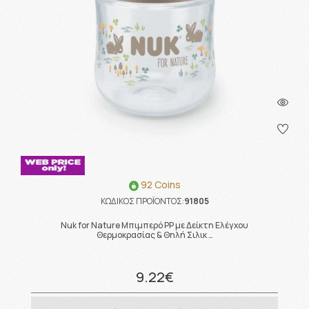
92 Coins
ΚΩΔΙΚΟΣ ΠΡΟΪΟΝΤΟΣ:
91805
Nuk for Nature Μπιμπερό PP με Δείκτη Ελέγχου
Θερμοκρασίας & Θηλή Σιλικ …
9.22€