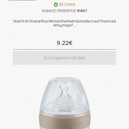
92 Coins
ΚΩΔΙΚΟΣ ΠΡΟΪΟΝΤΟΣ:
91807
Nuk First Choice Plus Winnie the Pooh Εκπαιδευτικό Πλαστικό
Μπιμπερό F …
9.22€
Σύντομα κοντά σας