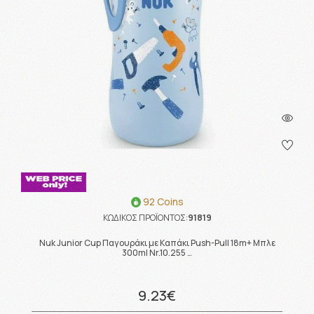
92 Coins
ΚΩΔΙΚΟΣ ΠΡΟΪΟΝΤΟΣ:
91819
Nuk Junior Cup Παγουράκι με Καπάκι Push-Pull 18m+ Μπλε
300ml Nr.10.255 …
9.23€