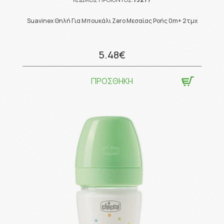
Suavinex Θηλή Για Μπουκάλι Zero Μεσαίας Ροής 0m+ 2τμχ
5.48€
ΠΡΟΣΘΗΚΗ