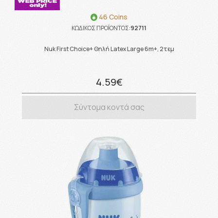
46 Coins
ΚΩΔΙΚΟΣ ΠΡΟΪΟΝΤΟΣ:
92711
Nuk First Choice+ Θηλή Latex Large 6m+, 2τεμ
4.59€
Σύντομα κοντά σας