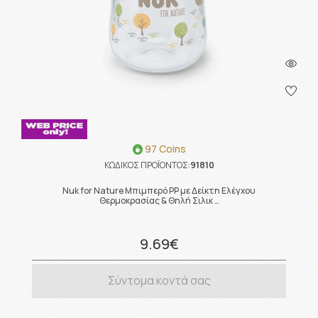
97 Coins
ΚΩΔΙΚΟΣ ΠΡΟΪΟΝΤΟΣ:
91810
Nuk for Nature Μπιμπερό PP με Δείκτη Ελέγχου
Θερμοκρασίας & Θηλή Σιλικ …
9.69€
Σύντομα κοντά σας