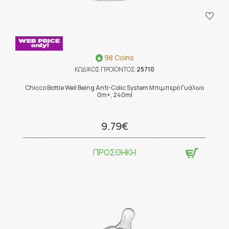
98 Coins
ΚΩΔΙΚΟΣ ΠΡΟΪΟΝΤΟΣ:
25710
Chicco Bottle Well Being Anti-Colic System Μπιμπερό Γυάλινο
0m+, 240ml
9.79€
ΠΡΟΣΘΗΚΗ