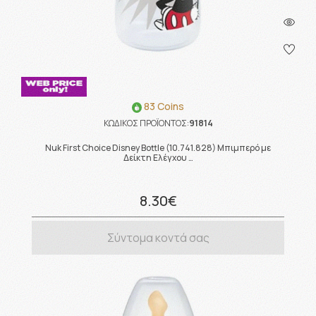
83 Coins
ΚΩΔΙΚΟΣ ΠΡΟΪΟΝΤΟΣ:
91814
Nuk First Choice Disney Bottle (10.741.828) Μπιμπερό με
Δείκτη Ελέγχου …
8.30€
Σύντομα κοντά σας