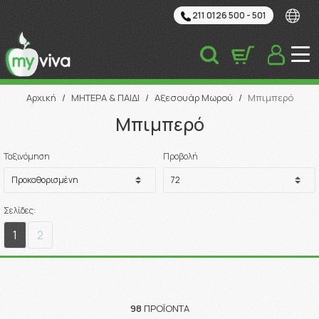
211 0126 500 - 501
Αναζήτηση
Αρχική
/
ΜΗΤΕΡΑ & ΠΑΙΔΙ
/
Αξεσουάρ Μωρού
/
Μπιμπερό
Μπιμπερό
Ταξινόμηση
Προβολή
Σελίδες:
1
2
98
ΠΡΟΪΌΝΤΑ