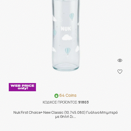
64 Coins
ΚΩΔΙΚΟΣ ΠΡΟΪΟΝΤΟΣ:
91803
Nuk First Choice+ New Classic (10.745.080) Γυάλινο Μπιμπερό
με Θηλή Σι …