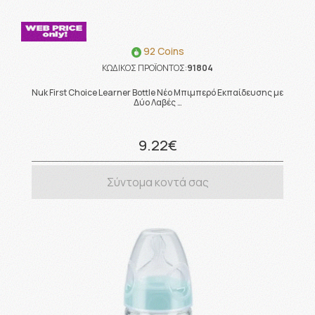
92 Coins
ΚΩΔΙΚΟΣ ΠΡΟΪΟΝΤΟΣ:
91804
Nuk First Choice Learner Bottle Νέο Μπιμπερό Εκπαίδευσης με
Δύο Λαβές …
9.22€
Σύντομα κοντά σας