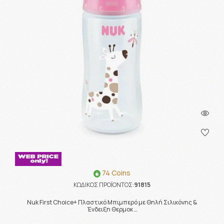
74 Coins
ΚΩΔΙΚΟΣ ΠΡΟΪΟΝΤΟΣ:
91815
Nuk First Choice+ Πλαστικό Μπιμπερό με Θηλή Σιλικόνης &
Ένδειξη Θερμοκ …