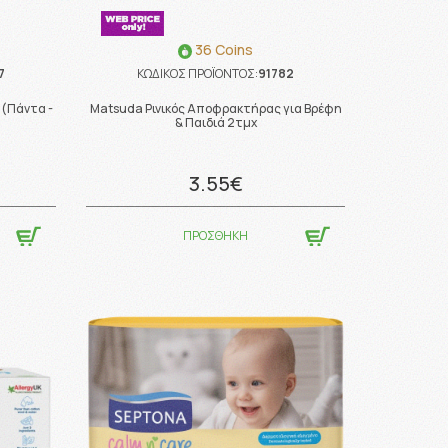
36 Coins
7
ΚΩΔΙΚΟΣ ΠΡΟΪΟΝΤΟΣ:
91782
 (Πάντα -
Matsuda Ρινικός Αποφρακτήρας για Βρέφη
& Παιδιά 2τμχ
3.55€
ΠΡΟΣΘΗΚΗ