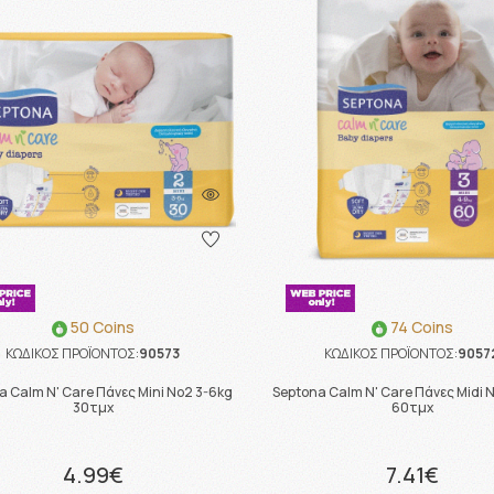
50 Coins
74 Coins
ΚΩΔΙΚΟΣ ΠΡΟΪΟΝΤΟΣ:
90573
ΚΩΔΙΚΟΣ ΠΡΟΪΟΝΤΟΣ:
9057
a Calm N' Care Πάνες Mini Νο2 3-6kg
Septona Calm N' Care Πάνες Midi 
30τμχ
60τμχ
4.99€
7.41€