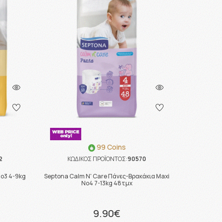
99 Coins
2
ΚΩΔΙΚΟΣ ΠΡΟΪΟΝΤΟΣ:
90570
No3 4-9kg
Septona Calm N' Care Πάνες-Βρακάκια Maxi
No4 7-13kg 48τμχ
9.90€