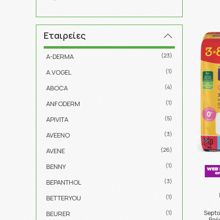
Εταιρείες
(23)
A-DERMA
(1)
A.VOGEL
(4)
ABOCA
(1)
ANFODERM
(5)
APIVITA
(3)
AVEENO
(26)
AVENE
(1)
BENNY
(3)
BEPANTHOL
(1)
BETTERYOU
Septo
(1)
BEURER
Βρέ