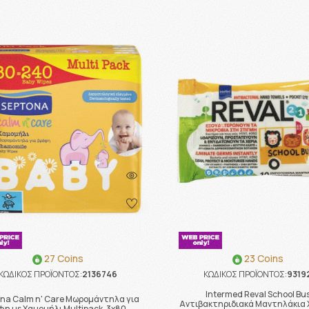
27 Coins
23 Coins
ΚΩΔΙΚΟΣ ΠΡΟΪΟΝΤΟΣ:
2136746
ΚΩΔΙΚΟΣ ΠΡΟΪΟΝΤΟΣ:
9319
Intermed Reval School Bu
na Calm n' Care Μωρομάντηλα για
Αντιβακτηριδιακά Μαντηλάκια 
φη με Χαμομήλι Multipack, 3x80 …