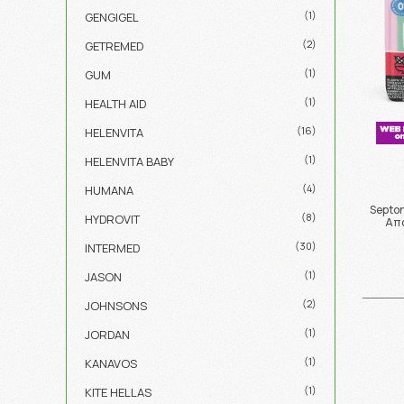
(1)
GENGIGEL
(2)
GETREMED
(1)
GUM
(1)
HEALTH AID
(16)
HELENVITA
(1)
HELENVITA BABY
(4)
HUMANA
Septon
(8)
HYDROVIT
Απα
(30)
INTERMED
(1)
JASON
(2)
JOHNSONS
(1)
JORDAN
(1)
KANAVOS
(1)
KITE HELLAS