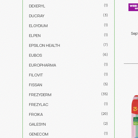
(1)
DEXERYL
(3)
DUCRAY
(1)
ELGYDIUM
Sep
(1)
ELPEN
(7)
EPSILON HEALTH
(6)
EUBOS
(1)
EUROPHARMA
(1)
FILOVIT
(5)
FISSAN
(35)
FREZYDERM
(1)
FREZYLAC
(20)
FROIKA
(2)
GALESYN
(1)
GENECOM