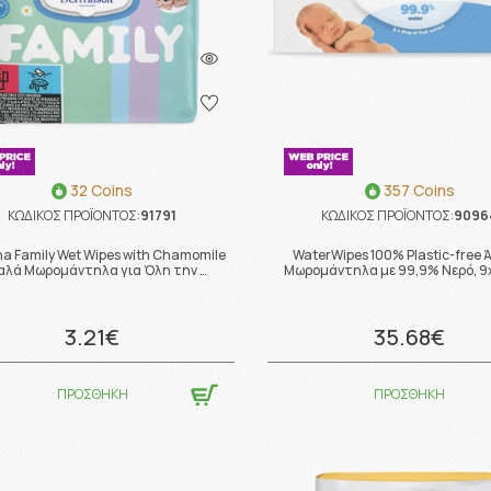
32 Coins
357 Coins
ΚΩΔΙΚΟΣ ΠΡΟΪΟΝΤΟΣ:
91791
ΚΩΔΙΚΟΣ ΠΡΟΪΟΝΤΟΣ:
9096
a Family Wet Wipes with Chamomile
WaterWipes 100% Plastic-free
λά Μωρομάντηλα για Όλη την …
Μωρομάντηλα με 99,9% Νερό, 
3.21€
35.68€
ΠΡΟΣΘΗΚΗ
ΠΡΟΣΘΗΚΗ