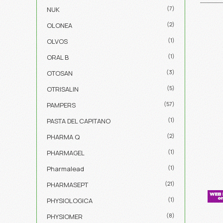
(7)
NUK
(2)
OLONEA
(1)
OLVOS
(1)
ORAL B
(3)
OTOSAN
(5)
OTRISALIN
(57)
PAMPERS
(1)
PASTA DEL CAPITANO
(2)
PHARMA Q
(1)
PHARMAGEL
(1)
Pharmalead
(21)
PHARMASEPT
(1)
PHYSIOLOGICA
(8)
PHYSIOMER