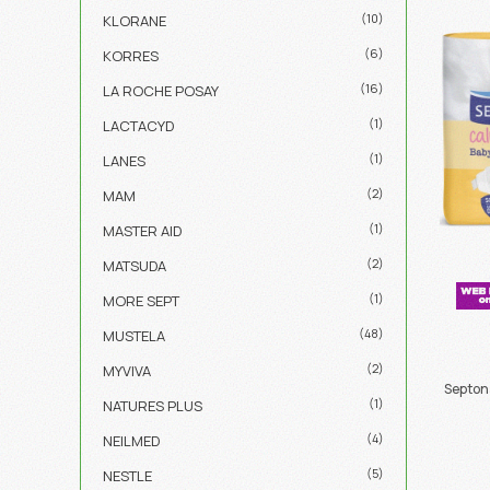
(10)
KLORANE
(6)
KORRES
(16)
LA ROCHE POSAY
(1)
LACTACYD
(1)
LANES
(2)
MAM
(1)
MASTER AID
(2)
MATSUDA
(1)
MORE SEPT
(48)
MUSTELA
(2)
MYVIVA
Septon
(1)
NATURES PLUS
(4)
NEILMED
(5)
NESTLE