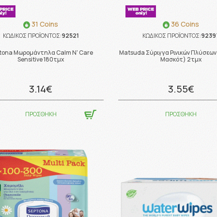
31 Coins
36 Coins
ΚΩΔΙΚΟΣ ΠΡΟΪΟΝΤΟΣ:
92521
ΚΩΔΙΚΟΣ ΠΡΟΪΟΝΤΟΣ:
9239
tona Μωρομάντηλα Calm N' Care
Matsuda Σύριγγα Ρινικών Πλύσεων
Sensitive 180τμχ
Μασκότ) 2τμχ
3.14€
3.55€
ΠΡΟΣΘΗΚΗ
ΠΡΟΣΘΗΚΗ