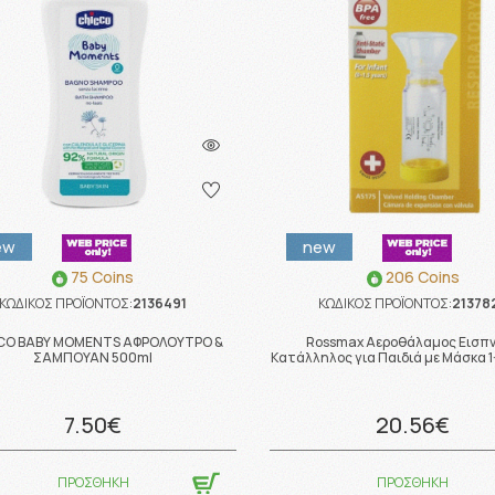
ew
new
75 Coins
206 Coins
ΚΩΔΙΚΟΣ ΠΡΟΪΟΝΤΟΣ:
2136491
ΚΩΔΙΚΟΣ ΠΡΟΪΟΝΤΟΣ:
21378
CO BABY MOMENTS ΑΦΡΟΛΟΥΤΡΟ &
Rossmax Αεροθάλαμος Εισπ
ΣΑΜΠΟΥΑΝ 500ml
Κατάλληλος για Παιδιά με Μάσκα 1
7.50€
20.56€
ΠΡΟΣΘΗΚΗ
ΠΡΟΣΘΗΚΗ