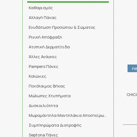
Καθαρισμός
Αλλαγή Πάνας
Ενυδάτωση Προσώπου & Σώματος
Ρινική Απόφραξη
Ατοπική Δερματίτιδα
Άλλες Ανάγκες
Pampers Πάνες
n
Κολώνιες
Πονόλαιμος Βήχας
CHIC
Μώλωπες Χτυπήματα
Δυσκοιλιότητα
Μωρομάντηλα Μαντηλάκια Αποστείρωσης
Συμπληρώματα Διατροφής
Septona Πάνες