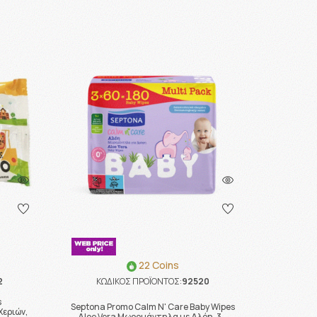
22 Coins
2
ΚΩΔΙΚΟΣ ΠΡΟΪΟΝΤΟΣ:
92520
s
Septona Promo Calm N' Care Baby Wipes
Χεριών,
Aloe Vera Μωρομάντηλα με Αλόη, 3 …