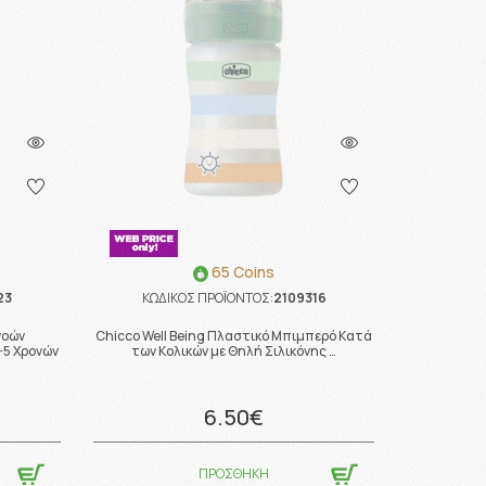
65 Coins
23
ΚΩΔΙΚΟΣ ΠΡΟΪΟΝΤΟΣ:
2109316
νοών
Chicco Well Being Πλαστικό Μπιμπερό Κατά
-5 Χρονών
των Κολικών με Θηλή Σιλικόνης …
6.50€
ΠΡΟΣΘΗΚΗ