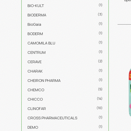
(1)
BIO-KULT
(3)
BIODERMA
(1)
BioGaia
(1)
BODERM
(1)
CAMOMILA BLU
(1)
CENTRUM
(2)
CERAVE
(1)
CHARAK
(1)
CHEIRON PHARMA
(5)
CHEMCO
(14)
CHICCO
(10)
CLINOFAR
(1)
CROSS PHARMACEUTICALS
(1)
DEMO