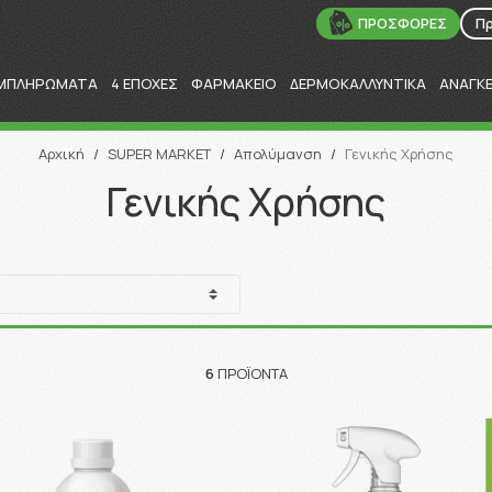
ΠΡΟΣΦΟΡΕΣ
Π
ΜΠΛΗΡΩΜΑΤΑ
4 ΕΠΟΧΕΣ
ΦΑΡΜΑΚΕΙΟ
ΔΕΡΜΟΚΑΛΛΥΝΤΙΚΑ
ΑΝΑΓΚ
Αναζήτηση
Αρχική
/
SUPER MARKET
/
Απολύμανση
/
Γενικής Χρήσης
Γενικής Χρήσης
6
ΠΡΟΪΌΝΤΑ