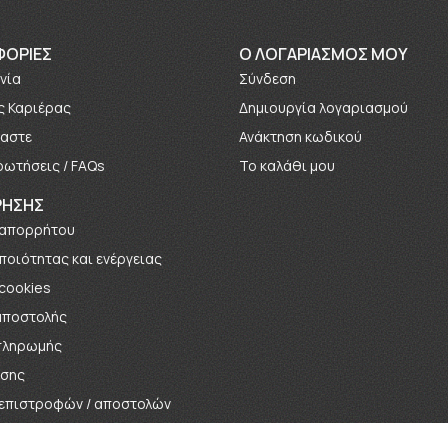
ΦΟΡΊΕΣ
O ΛΟΓΑΡΙΑΣΜΟΣ ΜΟΥ
νία
Σύνδεση
ς Καριέρας
Δημιουργία λογαριασμού
μαστε
Ανάκτηση κωδικού
ρωτήσεις / FAQs
Το καλάθι μου
ΡΗΣΗΣ
 απορρήτου
 ποιότητας και ενέργειας
 cookies
αποστολής
πληρωμής
ήσης
 επιστροφών / αποστολών
αγωνισμών / Κληρώσεων