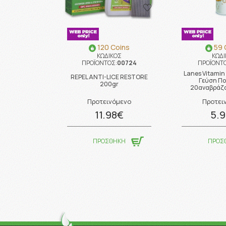
120 Coins
59 
ΚΩΔΙΚΟΣ
ΚΩΔΙ
ΠΡΟΪΟΝΤΟΣ:
00724
ΠΡΟΪΟΝΤΟ
Lanes Vitamin
REPEL ANTI-LICE RESTORE
Γεύση Πο
200gr
20αναβράζο
Προτεινόμενο
Προτει
11.98€
5.
ΠΡΟΣΘΗΚΗ
ΠΡΟΣ