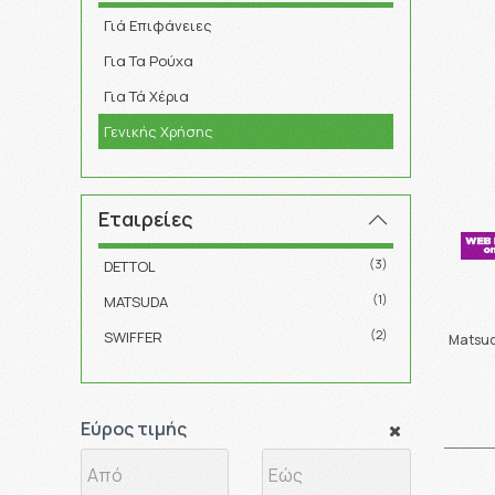
Γιά Επιφάνειες
Για Τα Ρούχα
Για Τά Χέρια
Γενικής Χρήσης
Εταιρείες
(3)
DETTOL
(1)
MATSUDA
(2)
SWIFFER
Matsud
Εύρος τιμής