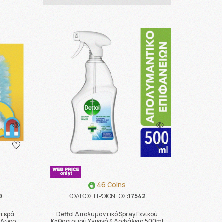
46 Coins
9
ΚΩΔΙΚΟΣ ΠΡΟΪΟΝΤΟΣ:
17542
Φτερά
Dettol Απολυμαντικό Spray Γενικού
 Δώρο
Καθαρισμού Υγιεινή & Ασφάλεια 500ml