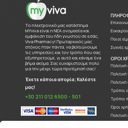
ΠΛΗΡΟ
Επικοινω
To ηλεκτρονικό μας κατάστημα
MYviva είναι η ΝΕΑ ονομασία και
Ευκαιρίε
εμφάνιση του ήδη γνωστού σε εσάς,
Πoιοί εί
Viva Pharmacy! Πρωταρχικός μας
στόχος ήταν πάντα, να βελτιώνουμε
Συχνές ε
τις υπηρεσίες και τον τρόπο που σας
εξυπηρετούμε, γι αυτό και κάναμε ένα
ΟΡΟΙ Χ
βήμα ακόμα. Σας ευχαριστούμε πολύ
Πολιτική
για την μέχρι τώρα προτίμησή σας!
Πολιτική
Έχετε κάποια απορία; Καλέστε
Πολιτική
μας!
Τρόποι 
+30 211 012 6500 - 501
Τρόποι 
Όροι χρ
Πολιτική
Όροι Δι