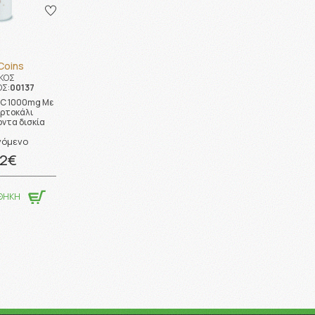
Coins
ΚΟΣ
Σ:
00137
 C 1000mg Με
ρτοκάλι
ντα δισκία
νόμενο
92€
ΘΗΚΗ