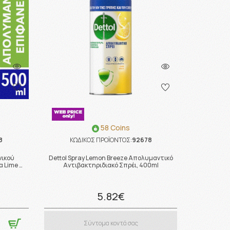
58 Coins
8
ΚΩΔΙΚΟΣ ΠΡΟΪΟΝΤΟΣ:
92678
νικού
Dettol Spray Lemon Breeze Απολυμαντικό
α Lime …
Αντιβακτηριδιακό Σπρέι, 400ml
5.82€
Σύντομα κοντά σας