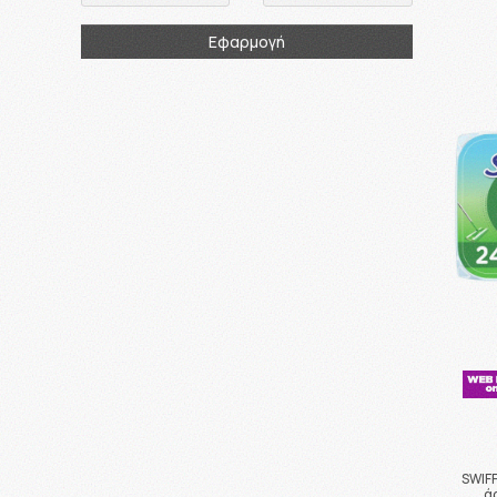
Εφαρμογή
SWIFF
ά