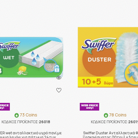
73 Coins
78 Coins
ΚΩΔΙΚΟΣ ΠΡΟΪΟΝΤΟΣ:
26018
ΚΩΔΙΚΟΣ ΠΡΟΪΟΝΤΟΣ:
2601
ER wet ανταλλακτικό υγρό πανί με
Swiffer Duster Ανταλλακτικά 
ρωμα λεμόνι για πάτωμα 24τμχ
Ξεσκονίσματος (10τεμ) + 5τεμ