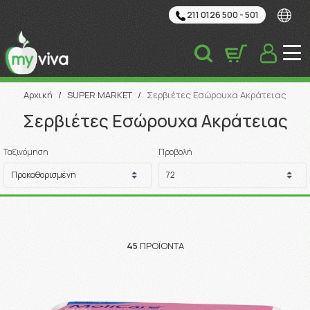
211 0126 500 - 501
Αναζήτηση
Αρχική
/
SUPER MARKET
/
Σερβιέτες Εσώρουχα Ακράτειας
Σερβιέτες Εσώρουχα Ακράτειας
Ταξινόμηση
Προβολή
45
ΠΡΟΪΌΝΤΑ