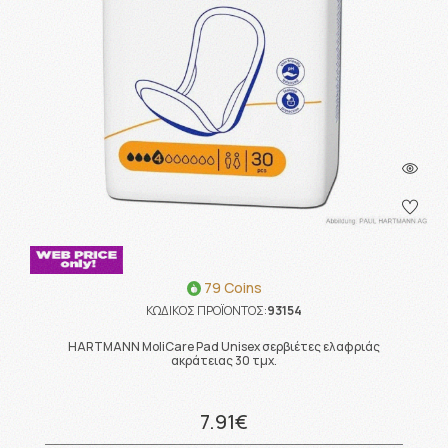
79 Coins
ΚΩΔΙΚΟΣ ΠΡΟΪΟΝΤΟΣ:
93154
HARTMANN MoliCare Pad Unisex σερβιέτες ελαφριάς
ακράτειας 30 τμχ.
7.91€