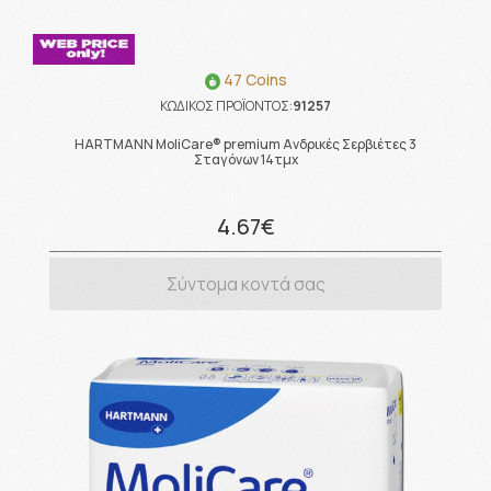
47 Coins
ΚΩΔΙΚΟΣ ΠΡΟΪΟΝΤΟΣ:
91257
HARTMANN MoliCare® premium Ανδρικές Σερβιέτες 3
Σταγόνων 14τμχ
4.67€
Σύντομα κοντά σας