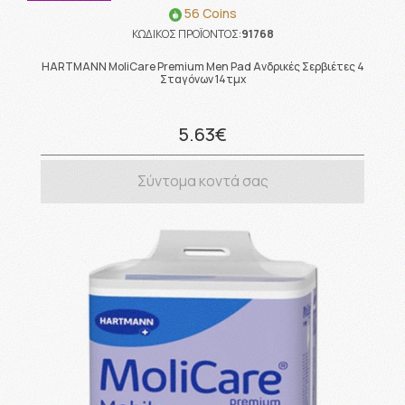
56 Coins
ΚΩΔΙΚΟΣ ΠΡΟΪΟΝΤΟΣ:
91768
HARTMANN MoliCare Premium Men Pad Ανδρικές Σερβιέτες 4
Σταγόνων 14τμχ
5.63€
Σύντομα κοντά σας