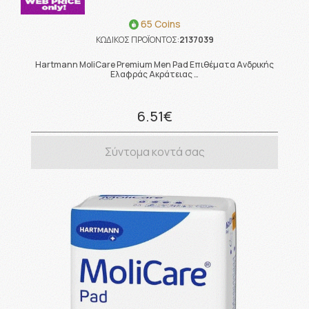
65 Coins
ΚΩΔΙΚΟΣ ΠΡΟΪΟΝΤΟΣ:
2137039
Hartmann MoliCare Premium Men Pad Επιθέματα Ανδρικής
Ελαφράς Ακράτειας …
6.51€
Σύντομα κοντά σας