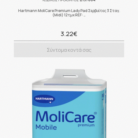
Hartmann MoliCare Premium Lady Pad Σερβιέτες 3 Σταγ.
(Midi) 12τμχ REF: …
3.22€
Σύντομα κοντά σας