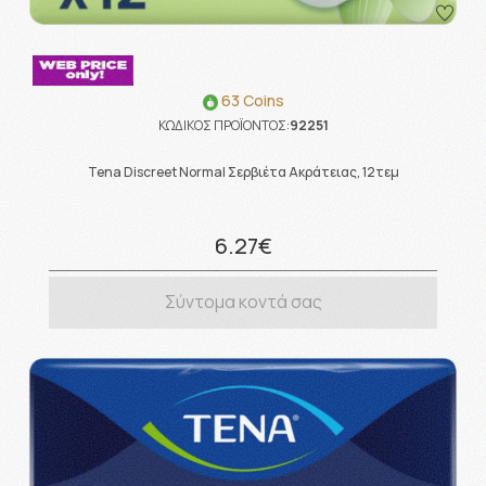
63 Coins
ΚΩΔΙΚΟΣ ΠΡΟΪΟΝΤΟΣ:
92251
Tena Discreet Normal Σερβιέτα Ακράτειας, 12τεμ
6.27€
Σύντομα κοντά σας