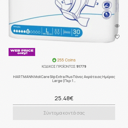
255 Coins
ΚΩΔΙΚΟΣ ΠΡΟΪΟΝΤΟΣ:
91779
HARTMANN MoliCare Slip Extra Plus Πάνες Ακράτειας Ημέρας
Large (Περ: 1 …
25.48€
Σύντομα κοντά σας