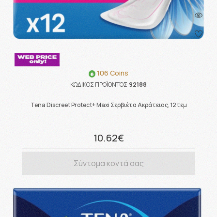
106 Coins
ΚΩΔΙΚΟΣ ΠΡΟΪΟΝΤΟΣ:
92188
Tena Discreet Protect+ Maxi Σερβιέτα Ακράτειας, 12τεμ
10.62€
Σύντομα κοντά σας