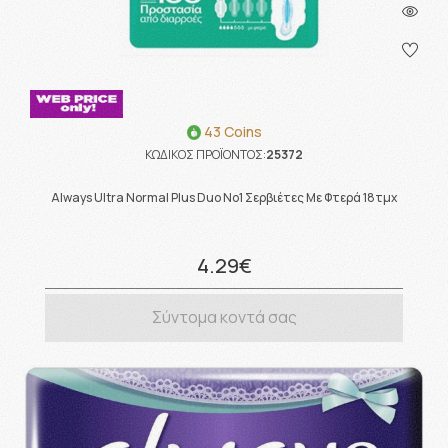
43 Coins
ΚΩΔΙΚΟΣ ΠΡΟΪΟΝΤΟΣ:
25372
Always Ultra Normal Plus Duo No1 Σερβιέτες Με Φτερά 18τμχ
4.29€
Σύντομα κοντά σας