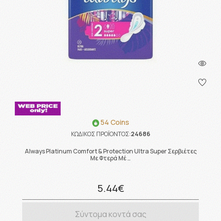
54 Coins
ΚΩΔΙΚΟΣ ΠΡΟΪΟΝΤΟΣ:
24686
Always Platinum Comfort & Protection Ultra Super Σερβιέτες
Με Φτερά Μέ …
5.44€
Σύντομα κοντά σας