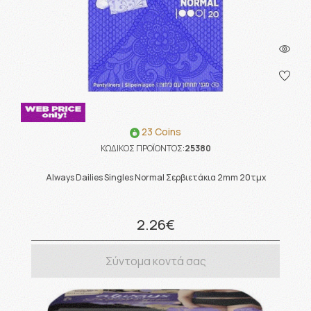
23 Coins
ΚΩΔΙΚΟΣ ΠΡΟΪΟΝΤΟΣ:
25380
Always Dailies Singles Normal Σερβιετάκια 2mm 20τμχ
2.26€
Σύντομα κοντά σας