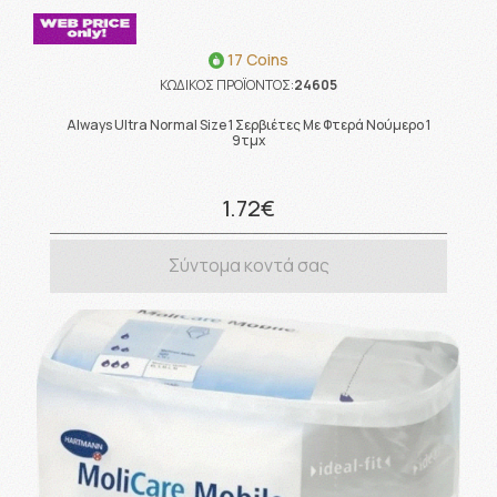
17 Coins
ΚΩΔΙΚΟΣ ΠΡΟΪΟΝΤΟΣ:
24605
Always Ultra Normal Size 1 Σερβιέτες Με Φτερά Νούμερο 1
9τμχ
1.72€
Σύντομα κοντά σας