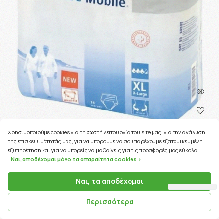
Χρησιμοποιούμε cookies για τη σωστή λειτουργία του site μας, για την ανάλυση
της επισκεψιμότητάς μας, για να μπορούμε να σου παρέχουμε εξατομικευμένη
161 Coins
εξυπηρέτηση και για να μπορείς να μαθαίνεις για τις προσφορές μας εύκολα!
Ναι, αποδέχομαι μόνο τα απαραίτητα cookies >
ΚΩΔΙΚΟΣ ΠΡΟΪΟΝΤΟΣ:
24601
Hartmann MoliCare Premium Mobile Σλιπ Ακράτειας 6
Ναι, τα αποδέχομαι
Σταγόνες X-Large 14τ …
Περισσότερα
16.12€