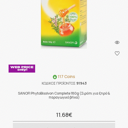
117 Coins
ΚΩΔΙΚΟΣ ΠΡΟΪΟΝΤΟΣ:
91943
SANOFI PhytoBisolvon Complete 180g (Σιρόπι για ξηρό &
παραγωγικό βήχα)
11.68€