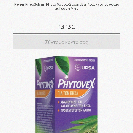
Rener PneoSolvan Phyto Φυτικό Σιρόπι Ενηλίκων για το Λαιμό
με Γεύση Μή …
13.13€
Σύντομα κοντά σας