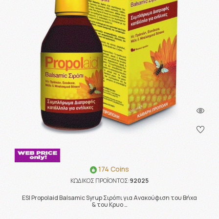
174 Coins
ΚΩΔΙΚΟΣ ΠΡΟΪΟΝΤΟΣ:
92025
ESI Propolaid Balsamic Syrup Σιρόπι για Ανακούφιση του Βήχα
& του Κρυο …