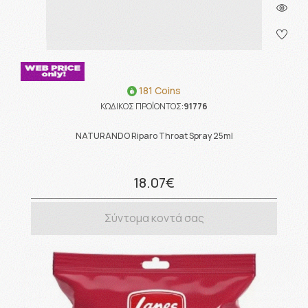
181 Coins
ΚΩΔΙΚΟΣ ΠΡΟΪΟΝΤΟΣ:
91776
NATURANDO Riparo Throat Spray 25ml
18.07€
Σύντομα κοντά σας