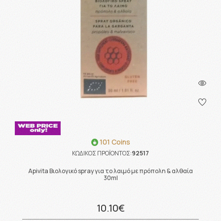
101 Coins
ΚΩΔΙΚΟΣ ΠΡΟΪΟΝΤΟΣ:
92517
Apivita Βιολογικό spray για το λαιμό με πρόπολη & αλθαία
30ml
10.10€