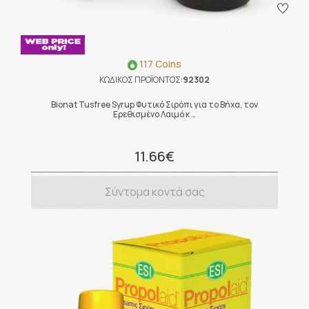
117 Coins
ΚΩΔΙΚΟΣ ΠΡΟΪΟΝΤΟΣ:
92302
Bionat Tusfree Syrup Φυτικό Σιρόπι για το Βήχα, τον
Ερεθισμένο Λαιμό κ …
11.66€
Σύντομα κοντά σας