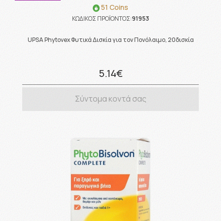
51 Coins
ΚΩΔΙΚΟΣ ΠΡΟΪΟΝΤΟΣ:
91953
UPSA Phytovex Φυτικά Δισκία για τον Πονόλαιμο, 20δισκία
5.14€
Σύντομα κοντά σας