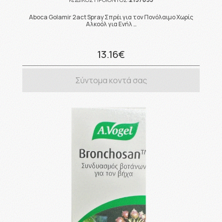
Aboca Golamir 2act Spray Σπρέι για τον Πονόλαιμο Χωρίς
Αλκοόλ για Ενήλ …
13.16€
Σύντομα κοντά σας