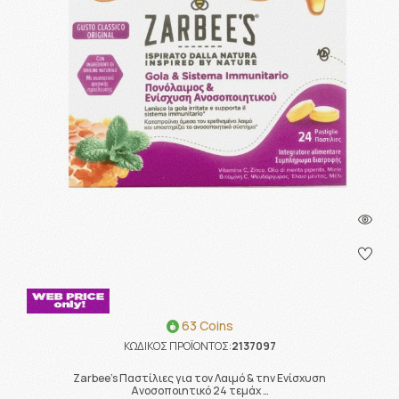
63 Coins
ΚΩΔΙΚΟΣ ΠΡΟΪΟΝΤΟΣ:
2137097
Zarbee's Παστίλιες για τον Λαιμό & την Ενίσχυση
Ανοσοποιητικό 24 τεμάχ …