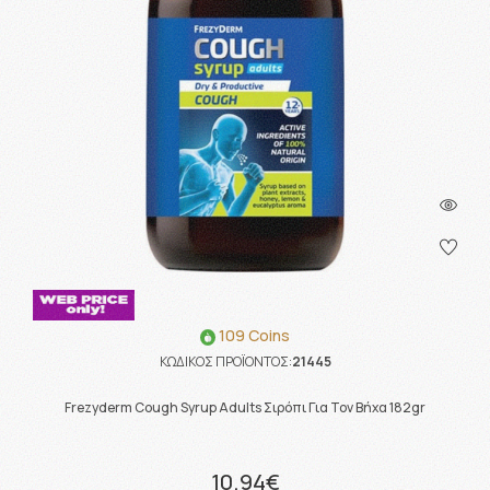
109 Coins
ΚΩΔΙΚΟΣ ΠΡΟΪΟΝΤΟΣ:
21445
Frezyderm Cough Syrup Adults Σιρόπι Για Τον Βήχα 182gr
10.94€