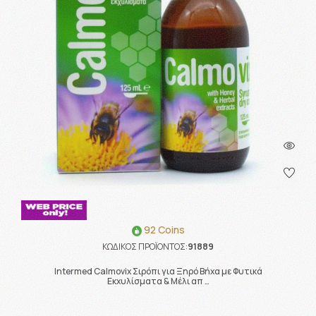
92 Coins
ΚΩΔΙΚΟΣ ΠΡΟΪΟΝΤΟΣ:
91889
Intermed Calmovix Σιρόπι για Ξηρό Βήχα με Φυτικά
Εκχυλίσματα & Μέλι απ …