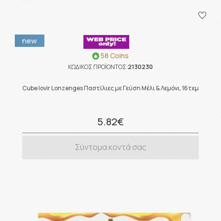
new
58 Coins
ΚΩΔΙΚΟΣ ΠΡΟΪΟΝΤΟΣ:
2130230
Cube Iovir Lonzenges Παστίλιες με Γεύση Μέλι & Λεμόνι, 16τεμ
5.82€
Σύντομα κοντά σας