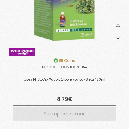
88 Coins
ΚΩΔΙΚΟΣ ΠΡΟΪΟΝΤΟΣ:
91954
Upsa PhytoVex Φυτικό Σιρόπι για τον Βήχα, 120ml
8.79€
Σύντομα κοντά σας