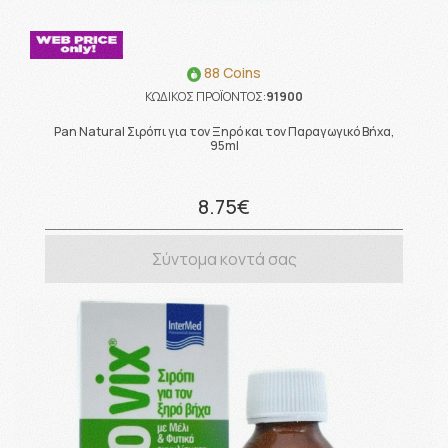
88 Coins
ΚΩΔΙΚΟΣ ΠΡΟΪΟΝΤΟΣ:
91900
Pan Natural Σιρόπι για τον Ξηρό και τον Παραγωγικό Βήχα,
95ml
8.75€
Σύντομα κοντά σας