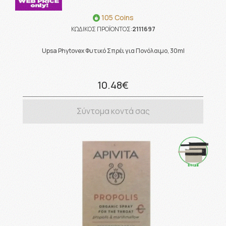
105 Coins
ΚΩΔΙΚΟΣ ΠΡΟΪΟΝΤΟΣ:
2111697
Upsa Phytovex Φυτικό Σπρέι για Πονόλαιμο, 30ml
10.48€
Σύντομα κοντά σας