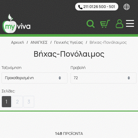
211 0126 500 - 501
Αναζήτηση
Αρχική
/
ΑΝΑΓΚΕΣ
/
Γενικής Υγείας
/
Βήχας-Πονόλαιμος
Βήχας-Πονόλαιμος
Ταξινόμηση
Προβολή
Σελίδες:
1
2
3
148
ΠΡΟΪΌΝΤΑ