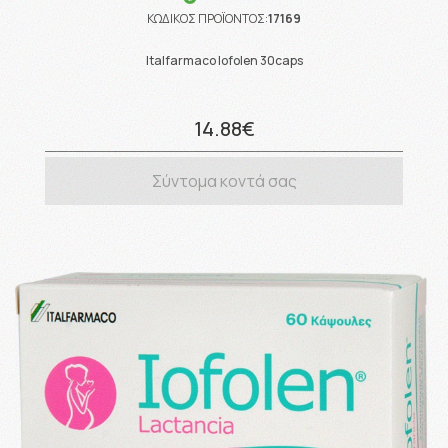
ΚΩΔΙΚΟΣ ΠΡΟΪΟΝΤΟΣ:
17169
Italfarmaco Iofolen 30caps
14.88€
Σύντομα κοντά σας