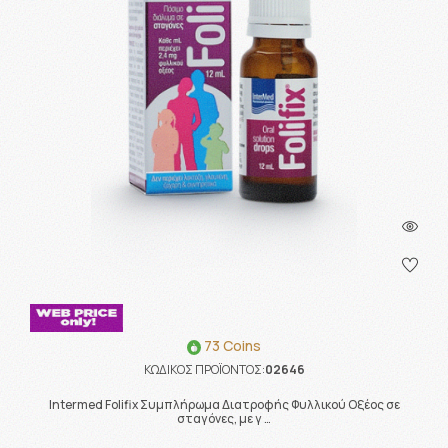
73 Coins
ΚΩΔΙΚΟΣ ΠΡΟΪΟΝΤΟΣ:
02646
Intermed Folifix Συμπλήρωμα Διατροφής Φυλλικού Οξέος σε
σταγόνες, με γ …