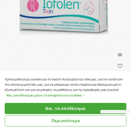
Χρησιμοποιούμε cookies για τη σωστή λειτουργία του site μας, για την ανάλυση
της επισκεψιμότητάς μας, για να μπορούμε να σου παρέχουμε εξατομικευμένη
143 Coins
εξυπηρέτηση και για να μπορείς να μαθαίνεις για τις προσφορές μας εύκολα!
Ναι, αποδέχομαι μόνο τα απαραίτητα cookies >
ΚΩΔΙΚΟΣ ΠΡΟΪΟΝΤΟΣ:
17165
Ναι, τα αποδέχομαι
Italfarmaco Iofolen Twin 30caps
Περισσότερα
14.28€