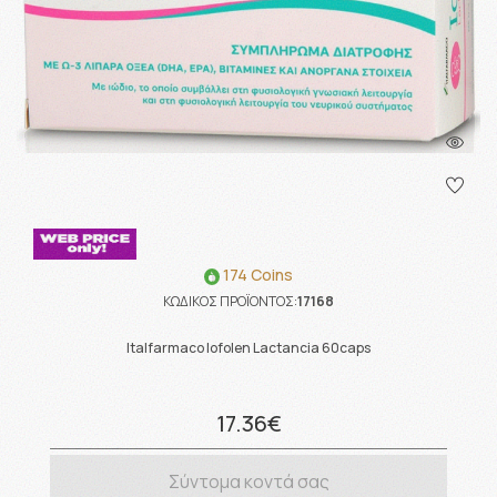
174 Coins
ΚΩΔΙΚΟΣ ΠΡΟΪΟΝΤΟΣ:
17168
Italfarmaco Iofolen Lactancia 60caps
17.36€
Σύντομα κοντά σας