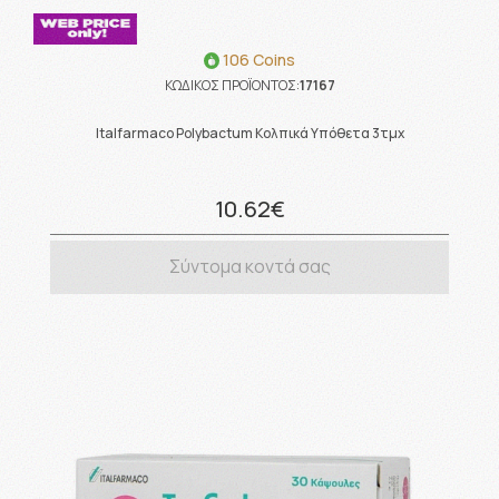
106 Coins
ΚΩΔΙΚΟΣ ΠΡΟΪΟΝΤΟΣ:
17167
Italfarmaco Polybactum Κολπικά Υπόθετα 3τμχ
10.62€
Σύντομα κοντά σας