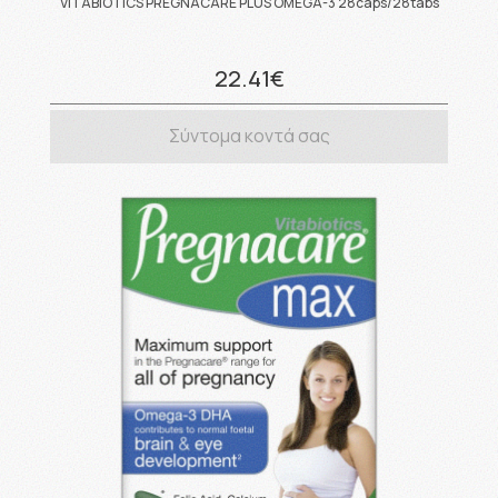
VITABIOTICS PREGNACARE PLUS OMEGA-3 28caps/28tabs
22.41€
Σύντομα κοντά σας