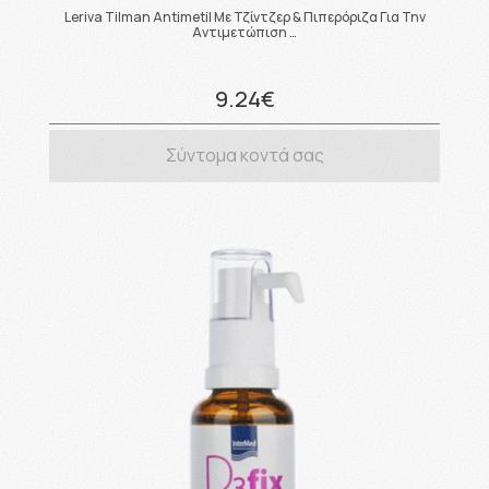
Leriva Tilman Antimetil Με Τζίντζερ & Πιπερόριζα Για Την
Αντιμετώπιση …
9.24€
Σύντομα κοντά σας