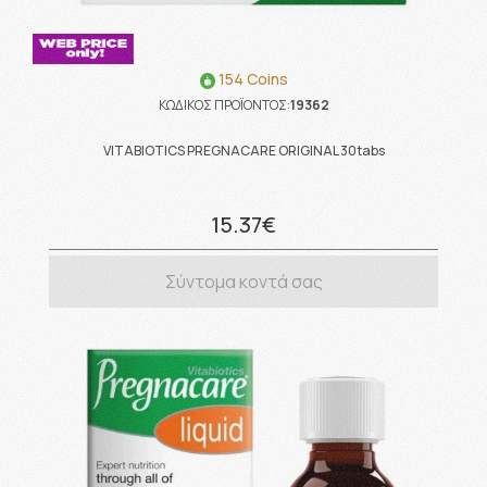
154 Coins
ΚΩΔΙΚΟΣ ΠΡΟΪΟΝΤΟΣ:
19362
VITABIOTICS PREGNACARE ORIGINAL 30tabs
15.37€
Σύντομα κοντά σας