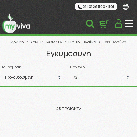
211 0126 500 - 501
Αναζήτηση
Αρχική
/
ΣΥΜΠΛΗΡΩΜΑΤΑ
/
Για Τη Γυναίκα
/
Εγκυμοσύνη
Εγκυμοσύνη
Ταξινόμηση
Προβολή
45
ΠΡΟΪΌΝΤΑ