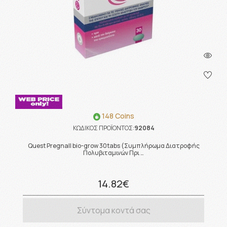
148 Coins
ΚΩΔΙΚΟΣ ΠΡΟΪΟΝΤΟΣ:
92084
Quest Pregnall bio-grow 30tabs (Συμπλήρωμα Διατροφής
Πολυβιταμινών Πρι …
14.82€
Σύντομα κοντά σας