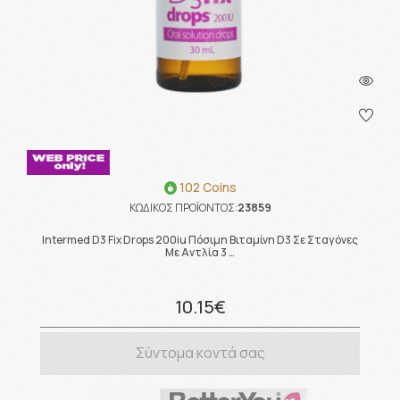
102 Coins
ΚΩΔΙΚΟΣ ΠΡΟΪΟΝΤΟΣ:
23859
Intermed D3 Fix Drops 200iu Πόσιμη Βιταμίνη D3 Σε Σταγόνες
Με Αντλία 3 …
10.15€
Σύντομα κοντά σας