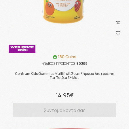
150 Coins
ΚΩΔΙΚΟΣ ΠΡΟΪΟΝΤΟΣ:
90308
Centrum Kids Gummies Multifruit Συμπλήρωμα Διατροφής
Για Παιδιά 3+ Με …
14.95€
Σύντομα κοντά σας