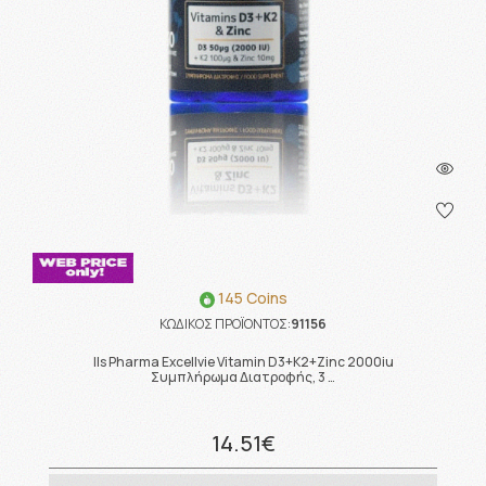
145 Coins
ΚΩΔΙΚΟΣ ΠΡΟΪΟΝΤΟΣ:
91156
Ils Pharma Excellvie Vitamin D3+Κ2+Zinc 2000iu
Συμπλήρωμα Διατροφής, 3 …
14.51€