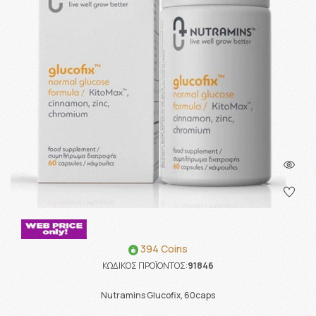
394 Coins
ΚΩΔΙΚΟΣ ΠΡΟΪΟΝΤΟΣ:
91846
Nutramins Glucofix, 60caps