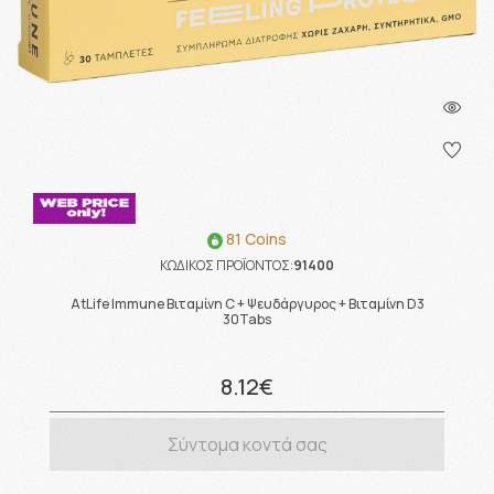
81 Coins
ΚΩΔΙΚΟΣ ΠΡΟΪΟΝΤΟΣ:
91400
AtLife Immune Βιταμίνη C + Ψευδάργυρος + Βιταμίνη D3
30Tabs
8.12€
Σύντομα κοντά σας