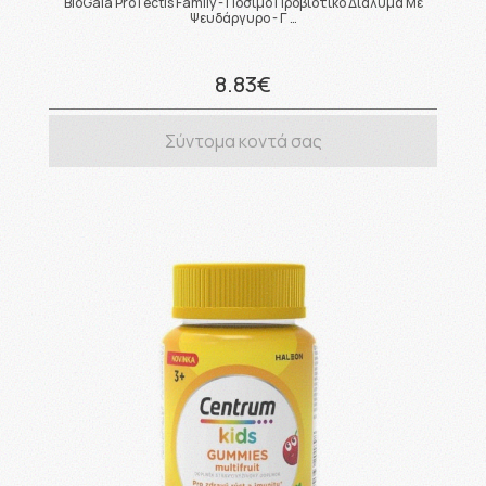
BioGaia ProTectis Family - Πόσιμο Προβιοτικό Διάλυμα Με
Ψευδάργυρο - Γ …
8.83€
Σύντομα κοντά σας