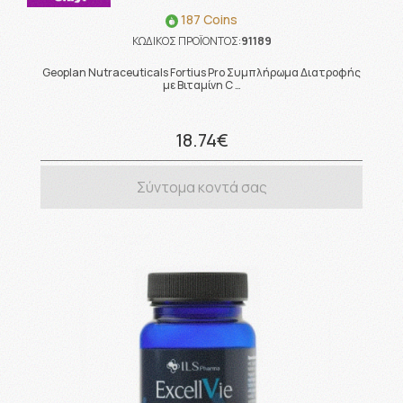
187 Coins
ΚΩΔΙΚΟΣ ΠΡΟΪΟΝΤΟΣ:
91189
Geoplan Nutraceuticals Fortius Pro Συμπλήρωμα Διατροφής
με Βιταμίνη C …
18.74€
Σύντομα κοντά σας