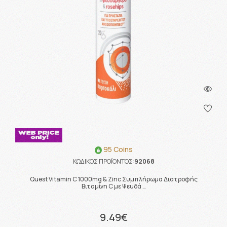
95 Coins
ΚΩΔΙΚΟΣ ΠΡΟΪΟΝΤΟΣ:
92068
Quest Vitamin C 1000mg & Zinc Συμπλήρωμα Διατροφής
Βιταμίνη C με Ψευδά …
9.49€