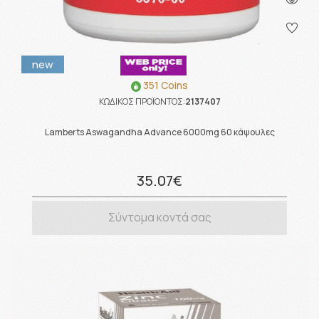
new
351 Coins
ΚΩΔΙΚΟΣ ΠΡΟΪΟΝΤΟΣ:
2137407
Lamberts Aswagandha Advance 6000mg 60 κάψουλες
35.07€
Σύντομα κοντά σας