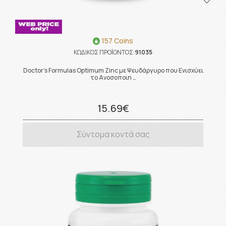
157 Coins
ΚΩΔΙΚΟΣ ΠΡΟΪΟΝΤΟΣ:
91035
Doctor's Formulas Optimum Zinc με Ψευδάργυρο που Ενισχύει
το Ανοσοποιη …
15.69€
Σύντομα κοντά σας