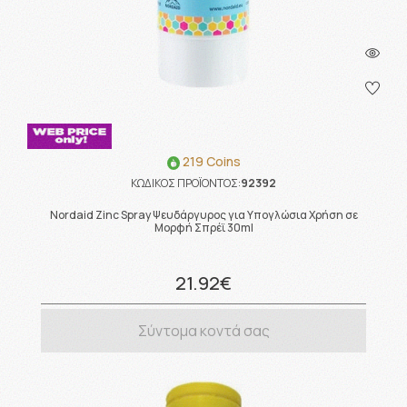
219 Coins
ΚΩΔΙΚΟΣ ΠΡΟΪΟΝΤΟΣ:
92392
Nordaid Zinc Spray Ψευδάργυρος για Υπογλώσια Χρήση σε
Μορφή Σπρέϊ 30ml
21.92€
Σύντομα κοντά σας