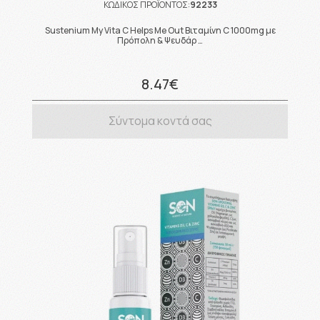
ΚΩΔΙΚΟΣ ΠΡΟΪΟΝΤΟΣ:
92233
Sustenium My Vita C Helps Me Out Βιταμίνη C 1000mg με
Πρόπολη & Ψευδάρ …
8.47€
Σύντομα κοντά σας