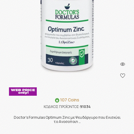
107 Coins
ΚΩΔΙΚΟΣ ΠΡΟΪΟΝΤΟΣ:
91034
Doctor's Formulas Optimum Zinc με Ψευδάργυρο που Ενισχύει
το Ανοσοποιη …