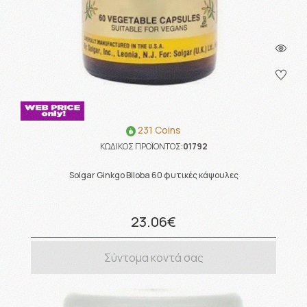
231 Coins
ΚΩΔΙΚΟΣ ΠΡΟΪΟΝΤΟΣ:
01792
Solgar Ginkgo Biloba 60 φυτικές κάψουλες
23.06€
Σύντομα κοντά σας