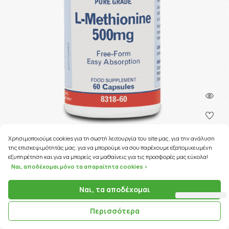
Χρησιμοποιούμε cookies για τη σωστή λειτουργία του site μας, για την ανάλυση
της επισκεψιμότητάς μας, για να μπορούμε να σου παρέχουμε εξατομικευμένη
188 Coins
εξυπηρέτηση και για να μπορείς να μαθαίνεις για τις προσφορές μας εύκολα!
Ναι, αποδέχομαι μόνο τα απαραίτητα cookies >
ΚΩΔΙΚΟΣ ΠΡΟΪΟΝΤΟΣ:
04612
Ναι, τα αποδέχομαι
Lamberts L-Methionine 500mg 60 κάψουλες
Περισσότερα
18.84€