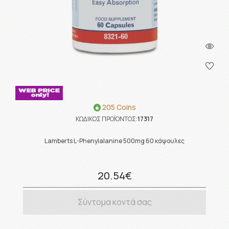
205 Coins
ΚΩΔΙΚΟΣ ΠΡΟΪΟΝΤΟΣ:
17317
Lamberts L-Phenylalanine 500mg 60 κάψουλες
20.54€
Σύντομα κοντά σας