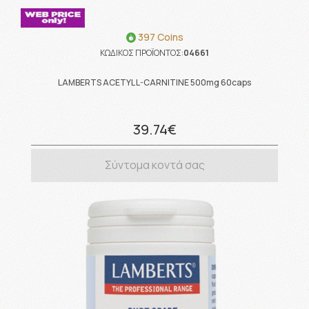
397 Coins
ΚΩΔΙΚΟΣ ΠΡΟΪΟΝΤΟΣ:
04661
LAMBERTS ACETYL L-CARNITINE 500mg 60caps
39.74€
Σύντομα κοντά σας