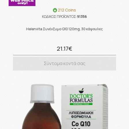
212 Coins
ΚΩΔΙΚΟΣ ΠΡΟΪΟΝΤΟΣ:
91356
Helenvita Συνένζυμο Q10 120mg, 30 κάψουλες
21.17€
Σύντομα κοντά σας