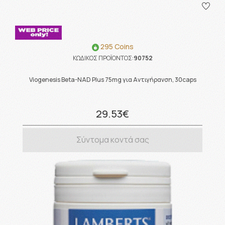
295 Coins
ΚΩΔΙΚΟΣ ΠΡΟΪΟΝΤΟΣ:
90752
Viogenesis Beta-NAD Plus 75mg για Αντιγήρανση, 30caps
29.53€
Σύντομα κοντά σας