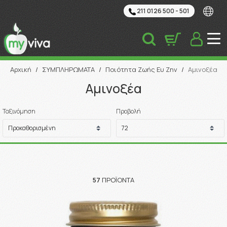
211 0126 500 - 501
Αναζήτηση
Αρχική
/
ΣΥΜΠΛΗΡΩΜΑΤΑ
/
Ποιότητα Ζωής Ευ Ζην
/
Αμινοξέα
Αμινοξέα
Ταξινόμηση
Προβολή
57
ΠΡΟΪΌΝΤΑ