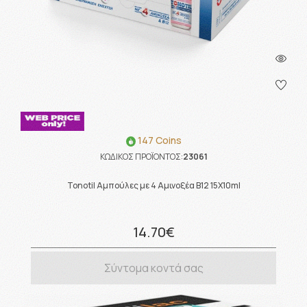
147 Coins
ΚΩΔΙΚΟΣ ΠΡΟΪΟΝΤΟΣ:
23061
Tonotil Αμπούλες με 4 Αμινοξέα Β12 15X10ml
14.70€
Σύντομα κοντά σας