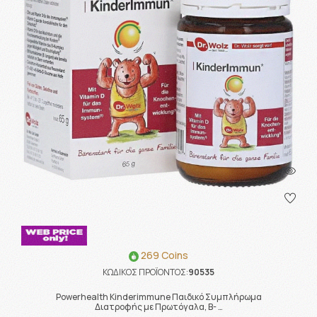
269 Coins
ΚΩΔΙΚΟΣ ΠΡΟΪΟΝΤΟΣ:
90535
Powerhealth Kinderimmune Παιδικό Συμπλήρωμα
Διατροφής με Πρωτόγαλα, Β- …