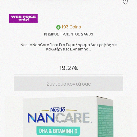
193 Coins
ΚΩΔΙΚΟΣ ΠΡΟΪΟΝΤΟΣ:
24609
Nestle NanCare Flora Pro Συμπλήρωμα Διατροφής Με
Καλλιέργειες L.Rhamno …
19.27€
Σύντομα κοντά σας