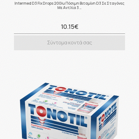
Intermed D3 Fix Drops 200iu Πόσιμη Βιταμίνη D3 Σε Σταγόνες
Με Αντλία 3 …
10.15€
Σύντομα κοντά σας