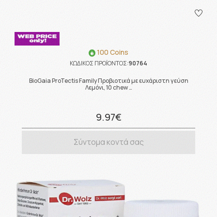
100 Coins
ΚΩΔΙΚΟΣ ΠΡΟΪΟΝΤΟΣ:
90764
BioGaia ProTectis Family Προβιοτικά με ευχάριστη γεύση
Λεμόνι, 10 chew …
9.97€
Σύντομα κοντά σας