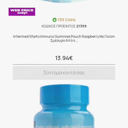
139 Coins
ΚΩΔΙΚΟΣ ΠΡΟΪΟΝΤΟΣ:
21399
Intermed Vitafix Immuno Gummies Pouch Raspberry Με Γεύση
Σμέουρο Από 4 …
13.94€
Σύντομα κοντά σας