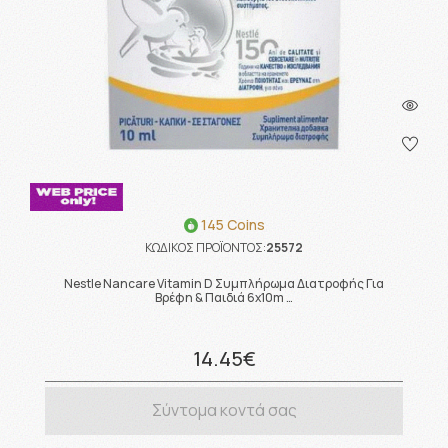
145 Coins
ΚΩΔΙΚΟΣ ΠΡΟΪΟΝΤΟΣ:
25572
Nestle Nancare Vitamin D Συμπλήρωμα Διατροφής Για
Βρέφη & Παιδιά 6x10m …
14.45€
Σύντομα κοντά σας