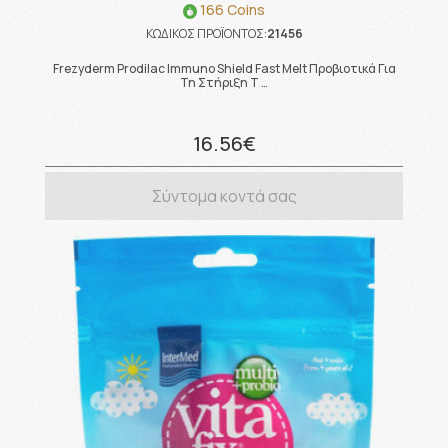
166 Coins
ΚΩΔΙΚΟΣ ΠΡΟΪΟΝΤΟΣ:
21456
Frezyderm Prodilac Immuno Shield Fast Melt Προβιοτικά Για
Τη Στήριξη Τ …
16.56€
Σύντομα κοντά σας