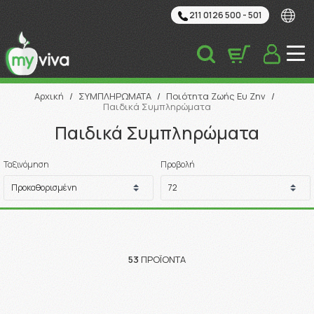
211 0126 500 - 501
Αναζήτηση
Αρχική
/
ΣΥΜΠΛΗΡΩΜΑΤΑ
/
Ποιότητα Ζωής Ευ Ζην
/
Παιδικά Συμπληρώματα
Παιδικά Συμπληρώματα
Ταξινόμηση
Προβολή
53
ΠΡΟΪΌΝΤΑ