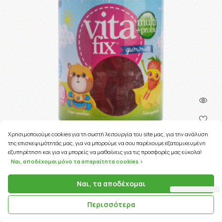
Χρησιμοποιούμε cookies για τη σωστή λειτουργία του site μας, για την ανάλυση
της επισκεψιμότητάς μας, για να μπορούμε να σου παρέχουμε εξατομικευμένη
εξυπηρέτηση και για να μπορείς να μαθαίνεις για τις προσφορές μας εύκολα!
156 Coins
Ναι, αποδέχομαι μόνο τα απαραίτητα cookies >
ΚΩΔΙΚΟΣ ΠΡΟΪΟΝΤΟΣ:
21397
Ναι, τα αποδέχομαι
Intermed Vitafix Multi & Probio Gummies Φράουλα 60τμχ
Περισσότερα