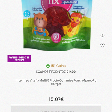
151 Coins
ΚΩΔΙΚΟΣ ΠΡΟΪΟΝΤΟΣ:
21400
Intermed Vitafix Multi & Probio Gummies Pouch Φράουλα
60τμχ
15.07€