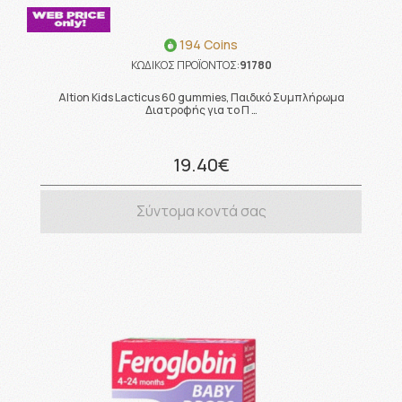
194 Coins
ΚΩΔΙΚΟΣ ΠΡΟΪΟΝΤΟΣ:
91780
Altion Kids Lacticus 60 gummies, Παιδικό Συμπλήρωμα
Διατροφής για το Π …
19.40€
Σύντομα κοντά σας