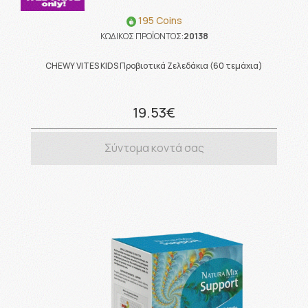
195 Coins
ΚΩΔΙΚΟΣ ΠΡΟΪΟΝΤΟΣ:
20138
CHEWY VITES KIDS Προβιοτικά Ζελεδάκια (60 τεμάχια)
19.53€
Σύντομα κοντά σας