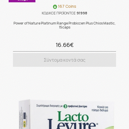
167 Coins
ΚΩΔΙΚΟΣ ΠΡΟΪΟΝΤΟΣ:
91998
Power of Nature Platinum Range Probiozen Plus Chios Mastic,
15caps
16.66€
Σύντομα κοντά σας