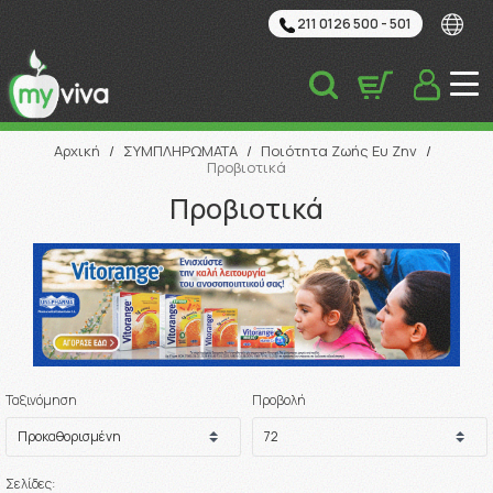
211 0126 500 - 501
Αναζήτηση
Αρχική
/
ΣΥΜΠΛΗΡΩΜΑΤΑ
/
Ποιότητα Ζωής Ευ Ζην
/
Προβιοτικά
Προβιοτικά
Ταξινόμηση
Προβολή
Σελίδες: