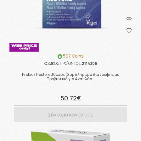
507 Coins
ΚΩΔΙΚΟΣ ΠΡΟΪΟΝΤΟΣ:
2114306
Probio7 Restore 30caps (Συμπλήρωμα Διατροφής με
Προβιοτικά για Αναπλήρ …
50.72€
Σύντομα κοντά σας