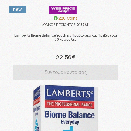
new
226 Coins
ΚΩΔΙΚΟΣ ΠΡΟΪΟΝΤΟΣ:
2137411
Lamberts Biome Balance Youth με Προβιοτικά και Πρεβιοτικά
30 κάψουλες
22.56€
Σύντομα κοντά σας