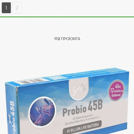
1
2
112
ΠΡΟΪΌΝΤΑ