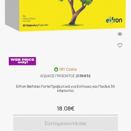
181 Coins
ΚΩΔΙΚΟΣ ΠΡΟΪΟΝΤΟΣ:
2136832
Eifron Beifolac Forte Προβιοτικά για Ενήλικες και Παιδιά 30
κάψουλες
18.08€
Σύντομα κοντά σας