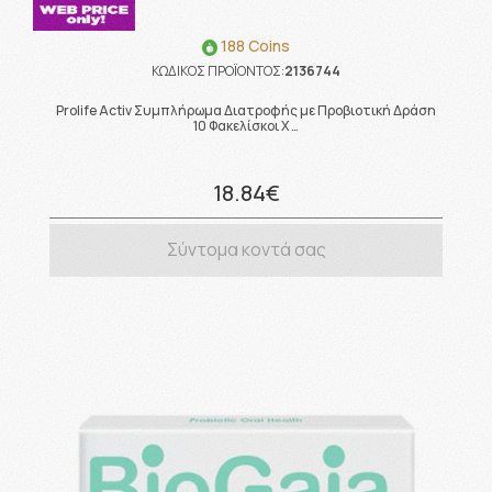
188 Coins
ΚΩΔΙΚΟΣ ΠΡΟΪΟΝΤΟΣ:
2136744
Prolife Activ Συμπλήρωμα Διατροφής με Προβιοτική Δράση
10 Φακελίσκοι X …
18.84€
Σύντομα κοντά σας