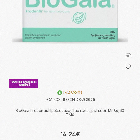
142 Coins
ΚΩΔΙΚΟΣ ΠΡΟΪΟΝΤΟΣ:
92675
BioGaia Prodentis Προβιοτικές Παστίλιες με Γεύση Μήλο, 30
ΤΜΧ
14.24€