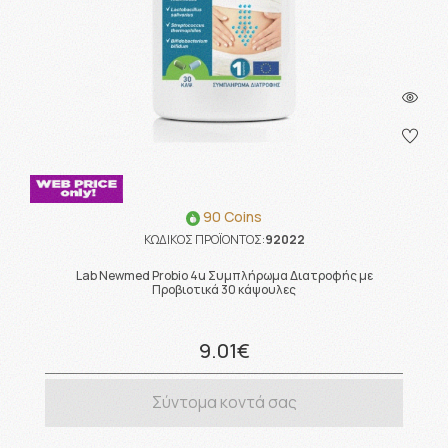
90 Coins
ΚΩΔΙΚΟΣ ΠΡΟΪΟΝΤΟΣ:
92022
Lab Newmed Probio 4u Συμπλήρωμα Διατροφής με
Προβιοτικά 30 κάψουλες
9.01€
Σύντομα κοντά σας