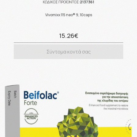
ΚΩΔΙΚΟΣ ΠΡΟΪΟΝΤΟΣ:
2137361
Vivomixx 115 neo® 9, 10caps
15.26€
Σύντομα κοντά σας