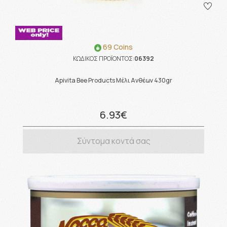
69 Coins
ΚΩΔΙΚΟΣ ΠΡΟΪΟΝΤΟΣ:
06392
Apivita Bee Products Mέλι Ανθέων 430gr
6.93€
Σύντομα κοντά σας