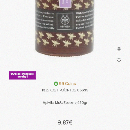
99 Coins
ΚΩΔΙΚΟΣ ΠΡΟΪΟΝΤΟΣ:
06395
Apivita Μέλι Ερείκης 430gr
9.87€