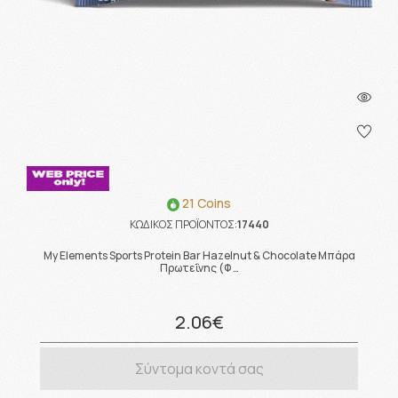
21 Coins
ΚΩΔΙΚΟΣ ΠΡΟΪΟΝΤΟΣ:
17440
My Elements Sports Protein Bar Hazelnut & Chocolate Mπάρα
Πρωτεΐνης (Φ …
2.06€
Σύντομα κοντά σας