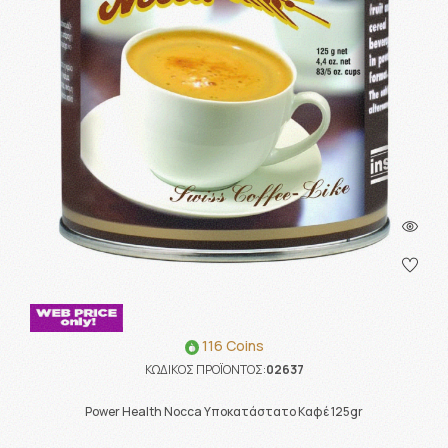
116 Coins
ΚΩΔΙΚΟΣ ΠΡΟΪΟΝΤΟΣ:
02637
Power Health Nocca Υποκατάστατο Καφέ 125gr