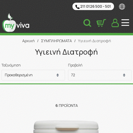
211 0126 500 - 501
Αναζήτηση
Αρχική
/
ΣΥΜΠΛΗΡΩΜΑΤΑ
/
Υγιεινή Διατροφή
Υγιεινή Διατροφή
Ταξινόμηση
Προβολή
6
ΠΡΟΪΌΝΤΑ