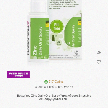
317 Coins
ΚΩΔΙΚΟΣ ΠΡΟΪΟΝΤΟΣ:
23869
BetterYou Zinc Daily Oral Spray Υπογλώσσιο Σπρέι Με
Ψευδάργυρο Και Γεύ …