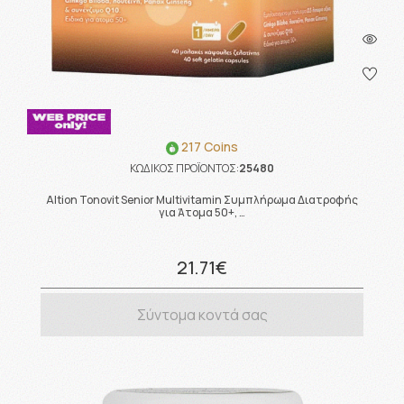
217 Coins
ΚΩΔΙΚΟΣ ΠΡΟΪΟΝΤΟΣ:
25480
Altion Tonovit Senior Multivitamin Συμπλήρωμα Διατροφής
για Άτομα 50+, …
21.71€
Σύντομα κοντά σας