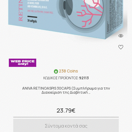
238 Coins
ΚΩΔΙΚΟΣ ΠΡΟΪΟΝΤΟΣ:
92113
ANIVA RETINOASPIS 30CAPS (Συμπλήρωμα για την
Διαχχείριση της Διαβητική …
23.79€
Σύντομα κοντά σας