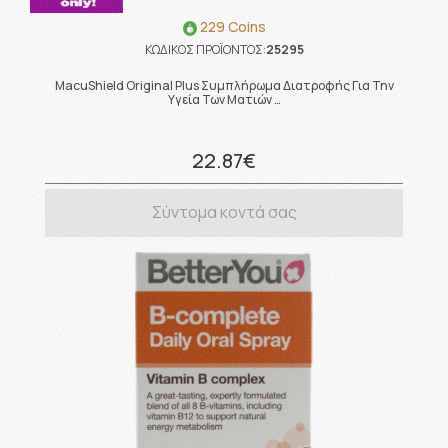
229 Coins
ΚΩΔΙΚΟΣ ΠΡΟΪΟΝΤΟΣ:
25295
MacuShield Original Plus Συμπλήρωμα Διατροφής Για Την
Υγεία Των Ματιών …
22.87€
Σύντομα κοντά σας