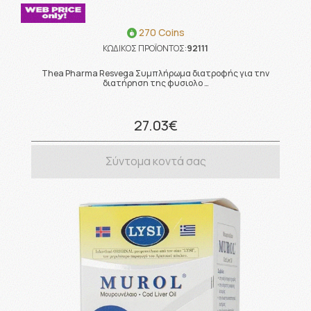
270 Coins
ΚΩΔΙΚΟΣ ΠΡΟΪΟΝΤΟΣ:
92111
Thea Pharma Resvega Συμπλήρωμα διατροφής για την
διατήρηση της φυσιολο …
27.03€
Σύντομα κοντά σας