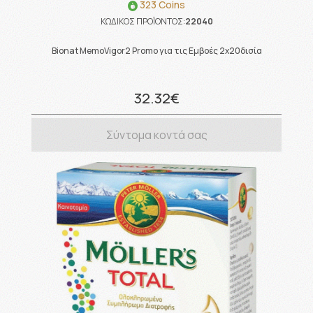
323 Coins
ΚΩΔΙΚΟΣ ΠΡΟΪΟΝΤΟΣ:
22040
Bionat MemoVigor2 Promo για τις Εμβοές 2x20δισία
32.32€
Σύντομα κοντά σας