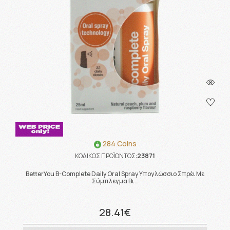
284 Coins
ΚΩΔΙΚΟΣ ΠΡΟΪΟΝΤΟΣ:
23871
BetterYou B-Complete Daily Oral Spray Υπογλώσσιο Σπρέι Με
Σύμπλεγμα Βι …
28.41€