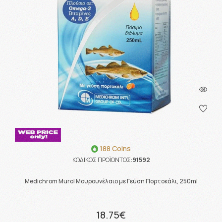
188 Coins
ΚΩΔΙΚΟΣ ΠΡΟΪΟΝΤΟΣ:
91592
Medichrom Murol Μουρουνέλαιο με Γεύση Πορτοκάλι, 250ml
18.75€