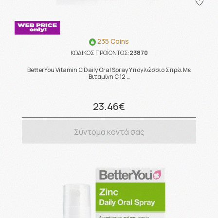
235 Coins
ΚΩΔΙΚΟΣ ΠΡΟΪΟΝΤΟΣ:
23870
BetterYou Vitamin C Daily Oral Spray Υπογλώσσιο Σπρέι Με
Βιταμίνη C 12 …
23.46€
Σύντομα κοντά σας