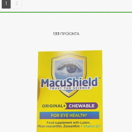
1
2
133
ΠΡΟΪΌΝΤΑ