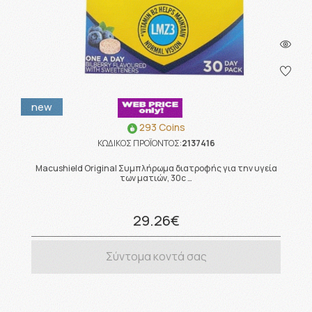
new
293 Coins
ΚΩΔΙΚΟΣ ΠΡΟΪΟΝΤΟΣ:
2137416
Macushield Original Συμπλήρωμα διατροφής για την υγεία
των ματιών, 30c …
29.26€
Σύντομα κοντά σας