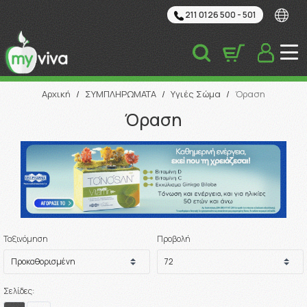
211 0126 500 - 501
Αναζήτηση
Αρχική
/
ΣΥΜΠΛΗΡΩΜΑΤΑ
/
Υγιές Σώμα
/
Όραση
Όραση
Ταξινόμηση
Προβολή
Σελίδες: