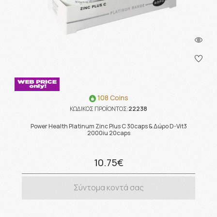
108 Coins
ΚΩΔΙΚΟΣ ΠΡΟΪΟΝΤΟΣ:
22238
Power Health Platinum Zinc Plus C 30caps & Δώρο D-Vit3
2000iu 20caps
10.75€
Σύντομα κοντά σας