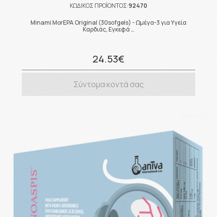
ΚΩΔΙΚΟΣ ΠΡΟΪΟΝΤΟΣ:
92470
Minami MorEPA Original (30sofgels) - Ωμέγα-3 για Υγεία
Καρδιάς, Εγκεφά …
24.53€
Σύντομα κοντά σας