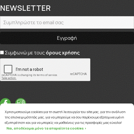
NEWSLETTER
Συμφωνώ με τους
όρους χρήσης
Χρησιμοποιούμε cookies για τη σωστή λειτουργία του site μας, για την ανάλυση
της επισκεψιμότητάς μας, για να μπορούμε να σου παρέχουμε εξατομικευμένη
εξυπηρέτηση και για να μπορείς να μαθαίνεις για τις προσφορές μας εύκολα!
Ναι, αποδέχομαι μόνο τα απαραίτητα cookies >
Copyright © 2026
myviva.gr