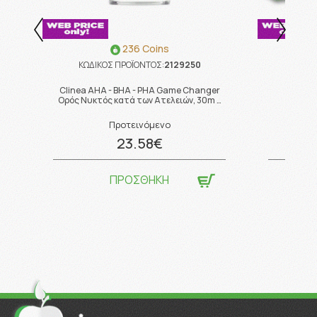
236 Coins
ΚΩΔΙΚΟΣ ΠΡΟΪΟΝΤΟΣ:
2129250
ΚΩΔ
Clinea AHA - BHA - PHA Game Changer
REPEL 
Ορός Νυκτός κατά των Ατελειών, 30m …
Προτεινόμενο
23.58€
ΠΡΟΣΘΗΚΗ