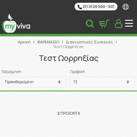
211 0126 500 - 501
Αναζήτηση
Αρχική
/
ΦΑΡΜΑΚΕΙΟ
/
Διαγνωστικές Συσκευές
/
Τεστ Ωορρηξίας
Τεστ Ωορρηξίας
Ταξινόμηση
Προβολή
2
ΠΡΟΪΌΝΤΑ