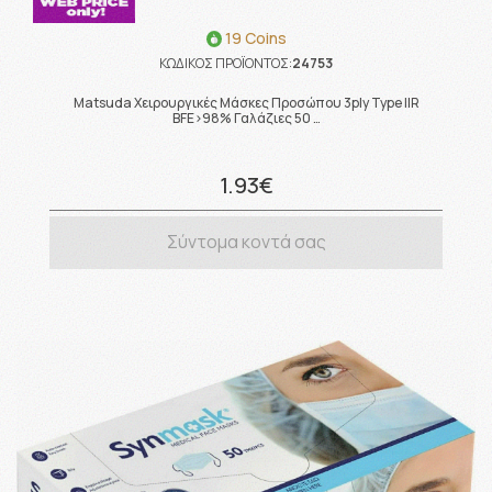
19 Coins
ΚΩΔΙΚΟΣ ΠΡΟΪΟΝΤΟΣ:
24753
Matsuda Χειρουργικές Μάσκες Προσώπου 3ply Type IIR
BFE>98% Γαλάζιες 50 …
1.93€
Σύντομα κοντά σας