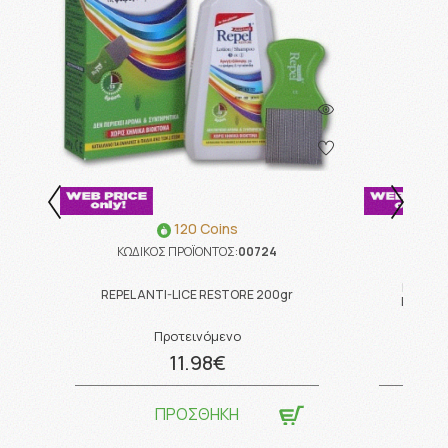
120 Coins
ΚΩΔΙΚΟΣ ΠΡΟΪΟΝΤΟΣ:
00724
ΚΩΔ
Lanes V
REPEL ANTI-LICE RESTORE 200gr
Πορτοκ
Προτεινόμενο
11.98€
ΠΡΟΣΘΗΚΗ