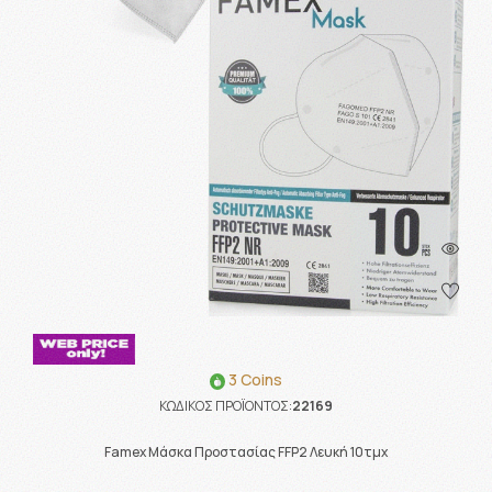
3 Coins
ΚΩΔΙΚΟΣ ΠΡΟΪΟΝΤΟΣ:
22169
Famex Μάσκα Προστασίας FFP2 Λευκή 10τμχ