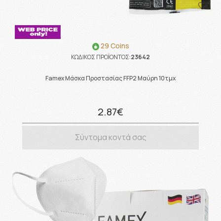
29 Coins
ΚΩΔΙΚΟΣ ΠΡΟΪΟΝΤΟΣ:
23642
Famex Μάσκα Προστασίας FFP2 Μαύρη 10τμχ
2.87€
Σύντομα κοντά σας