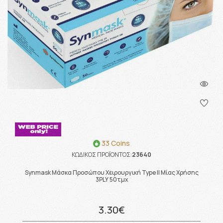
33 Coins
ΚΩΔΙΚΟΣ ΠΡΟΪΟΝΤΟΣ:
23640
Synmask Μάσκα Προσώπου Χειρουργική Type II Μίας Χρήσης
3PLY 50τμχ
3.30€