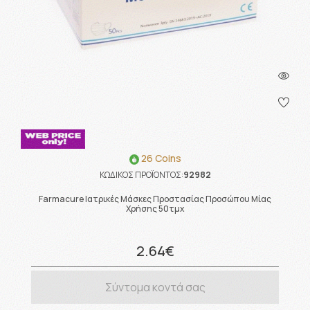
26 Coins
ΚΩΔΙΚΟΣ ΠΡΟΪΟΝΤΟΣ:
92982
Farmacure Ιατρικές Μάσκες Προστασίας Προσώπου Μίας
Χρήσης 50τμχ
2.64€
Σύντομα κοντά σας