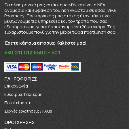
To ηλεκτρονικό μας κατάστημα MYviva είναι η ΝΕΑ
ονομασία και εμφάνιση του ήδη γνωστού σε εσάς, Viva
Pharmacy! Πρωταρχικός μας στόχος ήταν πάντα, να
βελτιώνουμε τις υπηρεσίες και τον τρόπο που σας
εξυπηρετούμε, γι αυτό και κάναμε ένα βήμα ακόμα. Σας
ευχαριστούμε πολύ για την μέχρι τώρα προτίμησή σας!
Έχετε κάποια απορία; Καλέστε μας!
+30 211 012 6500 - 501
ΠΛΗΡΟΦΟΡΊΕΣ
Επικοινωνία
Ευκαιρίες Καριέρας
Πoιοί είμαστε
Συχνές ερωτήσεις / FAQs
ΟΡΟΙ ΧΡΗΣΗΣ