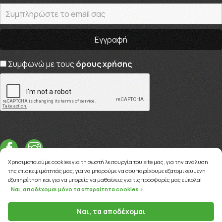
Συμφωνώ με τους
όρους χρήσης
Χρησιμοποιούμε cookies για τη σωστή λειτουργία του site μας, για την ανάλυση
της επισκεψιμότητάς μας, για να μπορούμε να σου παρέχουμε εξατομικευμένη
εξυπηρέτηση και για να μπορείς να μαθαίνεις για τις προσφορές μας εύκολα!
Ναι, αποδέχομαι μόνο τα απαραίτητα cookies >
Copyright © 2026
myviva.gr
Ναι, τα αποδέχομαι