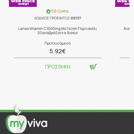
59 Coins
ΚΩΔΙΚΟΣ ΠΡΟΪΟΝΤΟΣ:
00137
Lanes Vitamin C 1000mg Με Γεύση Πορτοκάλι
Avene
20αναβράζοντα δισκία
Προτεινόμενο
5.92€
ΠΡΟΣΘΗΚΗ