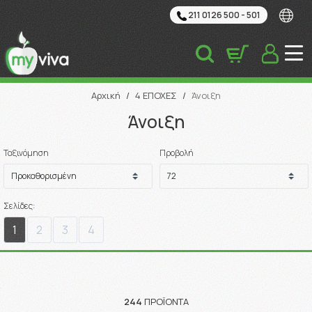
211 0126 500 - 501
Αναζήτηση
Αρχική
/
4 ΕΠΟΧΕΣ
/
Άνοιξη
Άνοιξη
Ταξινόμηση
Προβολή
Σελίδες:
1
2
3
4
244
ΠΡΟΪΌΝΤΑ