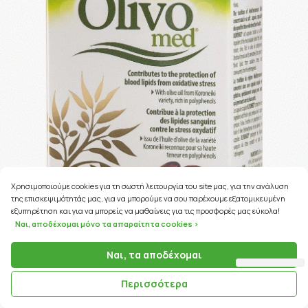
Χρησιμοποιούμε cookies για τη σωστή λειτουργία του site μας, για την ανάλυση
της επισκεψιμότητάς μας, για να μπορούμε να σου παρέχουμε εξατομικευμένη
εξυπηρέτηση και για να μπορείς να μαθαίνεις για τις προσφορές μας εύκολα!
Ναι, αποδέχομαι μόνο τα απαραίτητα cookies >
Ναι, τα αποδέχομαι
74 Coins
ΚΩΔΙΚΟΣ ΠΡΟΪΟΝΤΟΣ:
03361
Περισσότερα
Intermed Olivomed Συμπλήρωμα Διατροφής Για Την