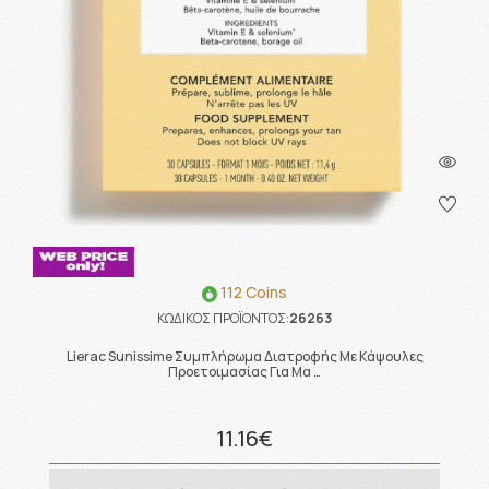
112 Coins
ΚΩΔΙΚΟΣ ΠΡΟΪΟΝΤΟΣ:
26263
Lierac Sunissime Συμπλήρωμα Διατροφής Με Κάψουλες
Προετοιμασίας Για Μα …
11.16€