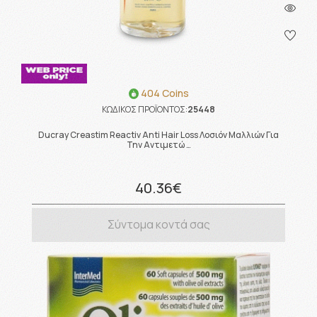
404 Coins
ΚΩΔΙΚΟΣ ΠΡΟΪΟΝΤΟΣ:
25448
Ducray Creastim Reactiv Anti Hair Loss Λοσιόν Μαλλιών Για
Την Αντιμετώ …
40.36€
Σύντομα κοντά σας