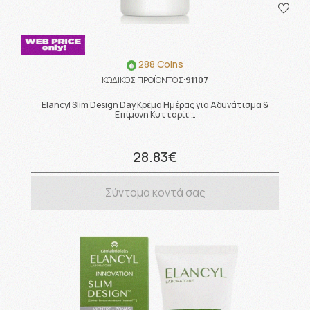
288 Coins
ΚΩΔΙΚΟΣ ΠΡΟΪΟΝΤΟΣ:
91107
Elancyl Slim Design Day Κρέμα Ημέρας για Αδυνάτισμα &
Επίμονη Κυτταρίτ …
28.83€
Σύντομα κοντά σας