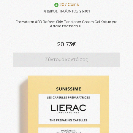
207 Coins
ΚΩΔΙΚΟΣ ΠΡΟΪΟΝΤΟΣ:
26381
Frezyderm ABD Reform Skin Tensioner Cream Gel Κρέμα για
Αποκατάσταση Χ …
20.73€
Σύντομα κοντά σας