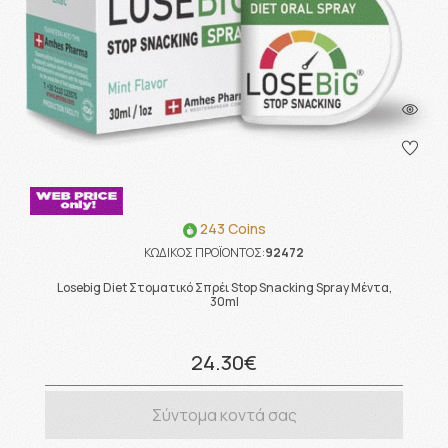
243 Coins
ΚΩΔΙΚΟΣ ΠΡΟΪΟΝΤΟΣ:
92472
Losebig Diet Στοματικό Σπρέι Stop Snacking Spray Μέντα,
30ml
24.30€
Σύντομα κοντά σας