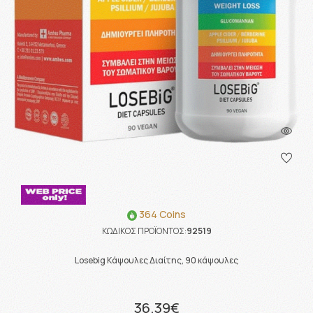
364 Coins
ΚΩΔΙΚΟΣ ΠΡΟΪΟΝΤΟΣ:
92519
Losebig Κάψουλες Διαίτης, 90 κάψουλες
36.39€