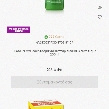
277 Coins
ΚΩΔΙΚΟΣ ΠΡΟΪΟΝΤΟΣ:
91104
ELANCYL My Coach Κρέμα για Κυτταρίτιδα και Αδυνάτισμα
200ml
27.68€
Σύντομα κοντά σας