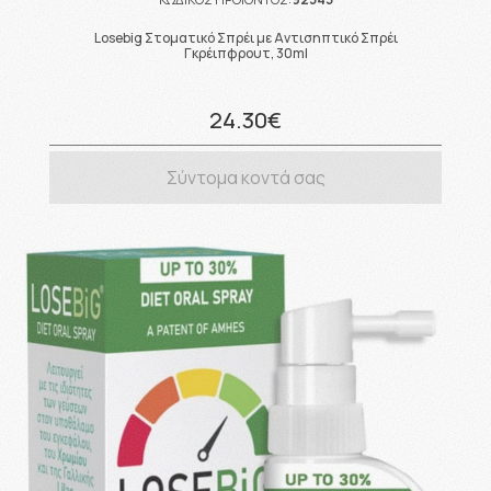
Losebig Στοματικό Σπρέι με Αντισηπτικό Σπρέι
Γκρέιπφρουτ, 30ml
24.30€
Σύντομα κοντά σας