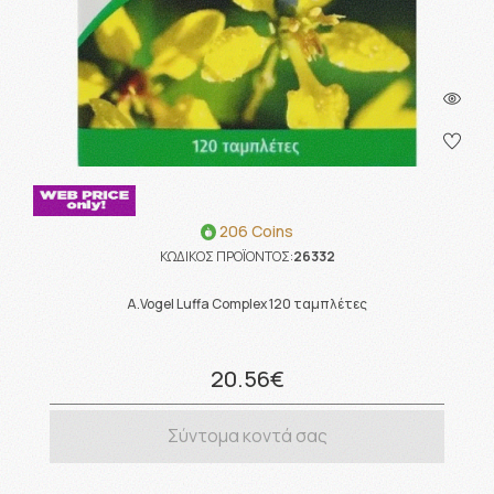
206 Coins
ΚΩΔΙΚΟΣ ΠΡΟΪΟΝΤΟΣ:
26332
A.Vogel Luffa Complex 120 ταμπλέτες
20.56€
Σύντομα κοντά σας