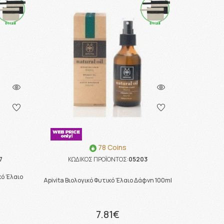
78 Coins
7
ΚΩΔΙΚΟΣ ΠΡΟΪΟΝΤΟΣ:
05203
ικό Έλαιο
Apivita Βιολογικό Φυτικό Έλαιο Δάφνη 100ml
7.81€