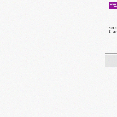
Klor
Επαν