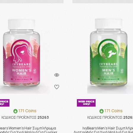
171 Coins
171 Coins
ΚΩΔΙΚΟΣ ΠΡΟΪΟΝΤΟΣ:
25263
ΚΩΔΙΚΟΣ ΠΡΟΪΟΝΤΟΣ:
2526
Bears Women's Hair Συμπλήρωμα
IvyBears Men's Hair Συμπλή
οφής Για Υγιή Μαλλιά Για Γυναίκε …
Διατροφής Για Υγιή Μαλλιά Για Άν