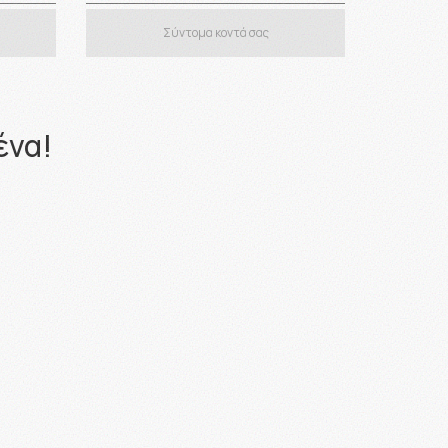
Σύντομα κοντά σας
ένα!