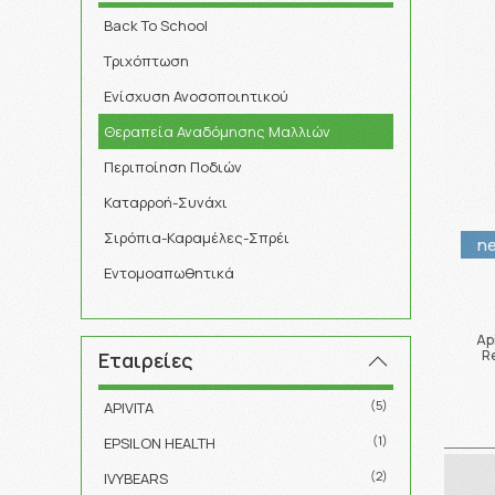
Back To School
Τριχόπτωση
Ενίσχυση Ανοσοποιητικού
Θεραπεία Αναδόμησης Μαλλιών
Περιποίηση Ποδιών
Καταρροή-Συνάχι
Σιρόπια-Καραμέλες-Σπρέι
n
Εντομοαπωθητικά
Api
R
Εταιρείες
(5)
APIVITA
(1)
EPSILON HEALTH
(2)
IVYBEARS