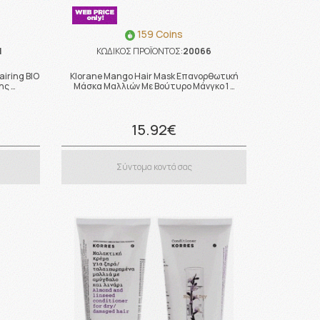
159 Coins
1
ΚΩΔΙΚΟΣ ΠΡΟΪΟΝΤΟΣ:
20066
iring BIO
Klorane Mango Hair Mask Επανορθωτική
ης …
Μάσκα Μαλλιών Mε Βούτυρο Μάνγκο 1 …
15.92€
Σύντομα κοντά σας