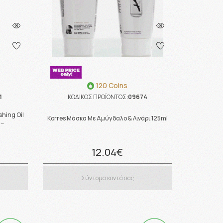
120 Coins
1
ΚΩΔΙΚΟΣ ΠΡΟΪΟΝΤΟΣ:
09674
shing Oil
Korres Μάσκα Με Αμύγδαλο & Λινάρι 125ml
 …
12.04€
Σύντομα κοντά σας