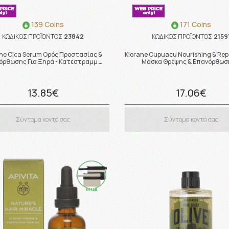
139 Coins
171 Coins
ΚΩΔΙΚΟΣ ΠΡΟΪΟΝΤΟΣ:
23842
ΚΩΔΙΚΟΣ ΠΡΟΪΟΝΤΟΣ:
2159
ane Cica Serum Ορός Προστασίας &
Klorane Cupuacu Nourishing & Repa
όρθωσης Για Ξηρά - Κατεστραμμ …
Μάσκα Θρέψης & Επανόρθωσ
13.85€
17.06€
Σύντομα κοντά σας
Σύντομα κοντά σας