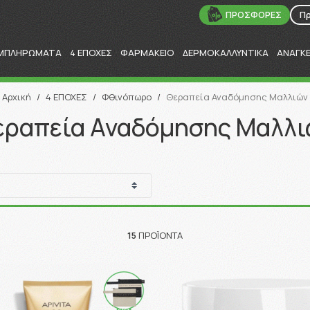
ΠΡΟΣΦΟΡΕΣ
Π
ΜΠΛΗΡΩΜΑΤΑ
4 ΕΠΟΧΕΣ
ΦΑΡΜΑΚΕΙΟ
ΔΕΡΜΟΚΑΛΛΥΝΤΙΚΑ
ΑΝΑΓΚ
Αναζήτηση
Αρχική
/
4 ΕΠΟΧΕΣ
/
Φθινόπωρο
/
Θεραπεία Αναδόμησης Μαλλιών
εραπεία Αναδόμησης Μαλλι
15
ΠΡΟΪΌΝΤΑ