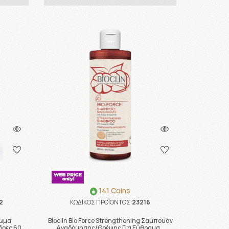
141 Coins
2
ΚΩΔΙΚΟΣ ΠΡΟΪΟΝΤΟΣ:
23216
ρωμα
Bioclin Bio Force Strengthening Σαμπουάν
δρες 60 …
Αναδόμησης/Θρέψης Για Εύθραυσ …