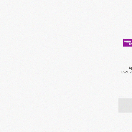
Ap
Ενδυν