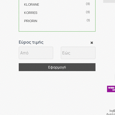
(3)
KLORANE
(3)
KORRES
(1)
PRIORIN
Εύρος τιμής
Εφαρμογή
Ivy
Διατρ