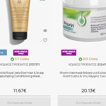
ew
117 Coins
201 Coins
ΚΩΔΙΚΟΣ ΠΡΟΪΟΝΤΟΣ:
2137371
ΚΩΔΙΚΟΣ ΠΡΟΪΟΝΤΟΣ:
21241
vita Royal Jelly Elixir Hair & Scalp
Priorin Hairmask Μάσκα για Ενίσ
eplumping Conditioning Mask, …
Ανάπτυξης & της Λάμψης των 
11.67€
20.13€
Σύντομα κοντά σας
Σύντομα κοντά σας