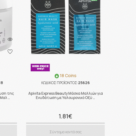
18 Coins
18
ΚΩΔΙΚΟΣ ΠΡΟΪΟΝΤΟΣ:
25626
χυση της
Apivita Express Beauty Μάσκα Μαλλιών για
Μαλ …
Ενυδάτωση με Υαλουρονικό Οξύ …
1.81€
Σύντομα κοντά σας