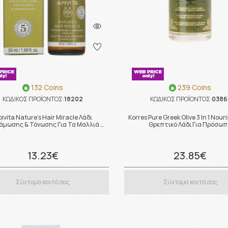
132 Coins
239 Coins
ΚΩΔΙΚΟΣ ΠΡΟΪΟΝΤΟΣ:
18202
ΚΩΔΙΚΟΣ ΠΡΟΪΟΝΤΟΣ:
0386
ivita Nature's Hair Miracle Λάδι
Korres Pure Greek Olive 3 In 1 Nouri
άμωσης & Τόνωσης Για Τα Μαλλιά …
Θρεπτικό Λάδι Για Πρόσωπ
13.23€
23.85€
Σύντομα κοντά σας
Σύντομα κοντά σας