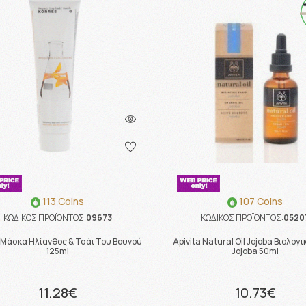
113 Coins
107 Coins
ΚΩΔΙΚΟΣ ΠΡΟΪΟΝΤΟΣ:
09673
ΚΩΔΙΚΟΣ ΠΡΟΪΟΝΤΟΣ:
0520
 Μάσκα Ηλίανθος & Τσάι Του Βουνού
Apivita Natural Oil Jojoba Βιολογ
125ml
Jojoba 50ml
11.28€
10.73€