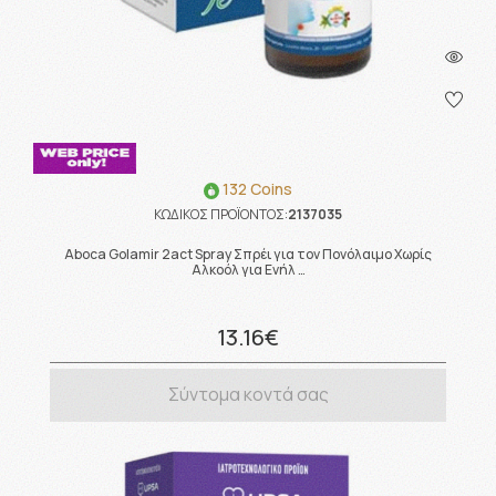
132 Coins
ΚΩΔΙΚΟΣ ΠΡΟΪΟΝΤΟΣ:
2137035
Aboca Golamir 2act Spray Σπρέι για τον Πονόλαιμο Χωρίς
Αλκοόλ για Ενήλ …
13.16€
Σύντομα κοντά σας