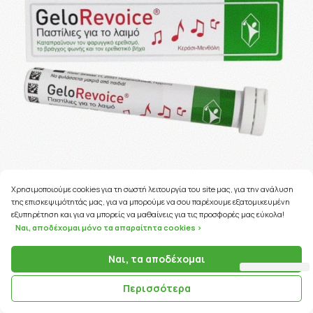
Χρησιμοποιούμε cookies για τη σωστή λειτουργία του site μας, για την ανάλυση
της επισκεψιμότητάς μας, για να μπορούμε να σου παρέχουμε εξατομικευμένη
εξυπηρέτηση και για να μπορείς να μαθαίνεις για τις προσφορές μας εύκολα!
Ναι, αποδέχομαι μόνο τα απαραίτητα cookies >
Ναι, τα αποδέχομαι
100 Coins
ΚΩΔΙΚΟΣ ΠΡΟΪΟΝΤΟΣ:
91303
Περισσότερα