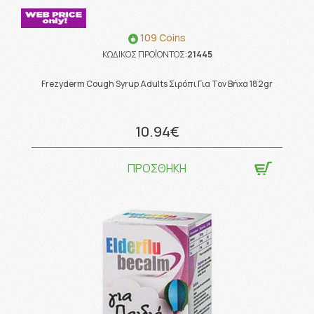
109 Coins
ΚΩΔΙΚΟΣ ΠΡΟΪΟΝΤΟΣ:
21445
Frezyderm Cough Syrup Adults Σιρόπι Για Τον Βήχα 182gr
10.94€
ΠΡΟΣΘΗΚΗ