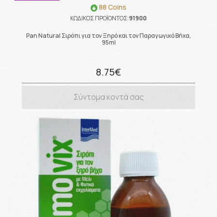
88 Coins
ΚΩΔΙΚΟΣ ΠΡΟΪΟΝΤΟΣ:
91900
Pan Natural Σιρόπι για τον Ξηρό και τον Παραγωγικό Βήχα,
95ml
8.75€
Σύντομα κοντά σας