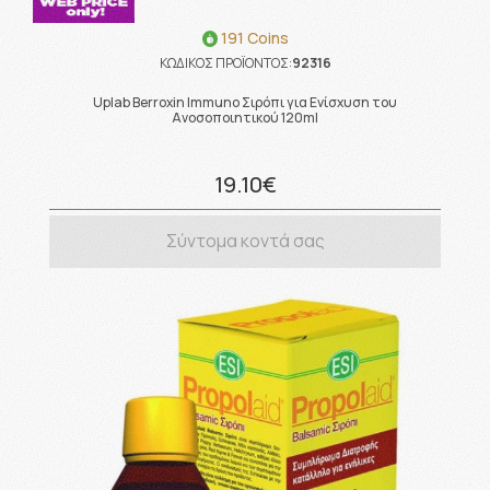
191 Coins
ΚΩΔΙΚΟΣ ΠΡΟΪΟΝΤΟΣ:
92316
Uplab Berroxin Immuno Σιρόπι για Ενίσχυση του
Ανοσοποιητικού 120ml
19.10€
Σύντομα κοντά σας