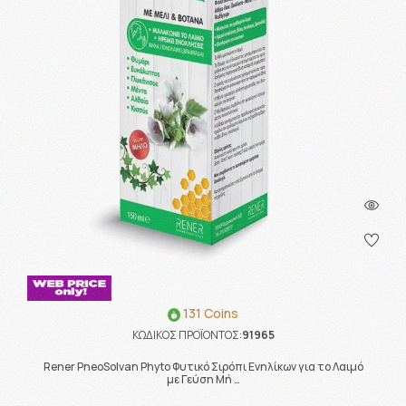
131 Coins
ΚΩΔΙΚΟΣ ΠΡΟΪΟΝΤΟΣ:
91965
Rener PneoSolvan Phyto Φυτικό Σιρόπι Ενηλίκων για το Λαιμό
με Γεύση Μή …