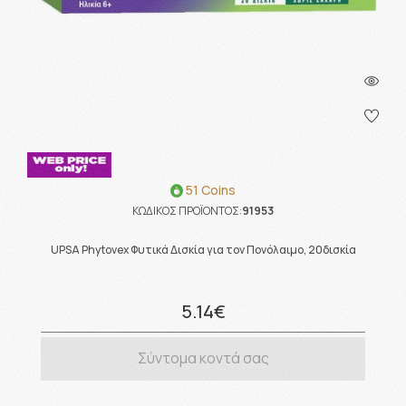
51 Coins
ΚΩΔΙΚΟΣ ΠΡΟΪΟΝΤΟΣ:
91953
UPSA Phytovex Φυτικά Δισκία για τον Πονόλαιμο, 20δισκία
5.14€
Σύντομα κοντά σας