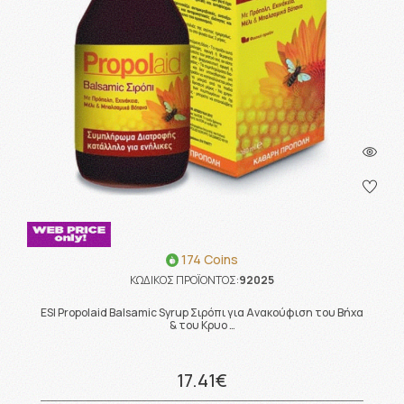
174 Coins
ΚΩΔΙΚΟΣ ΠΡΟΪΟΝΤΟΣ:
92025
ESI Propolaid Balsamic Syrup Σιρόπι για Ανακούφιση του Βήχα
& του Κρυο …
17.41€