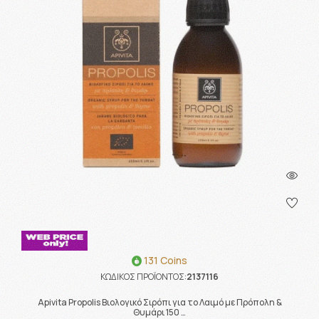
131 Coins
ΚΩΔΙΚΟΣ ΠΡΟΪΟΝΤΟΣ:
2137116
Apivita Propolis Βιολογικό Σιρόπι για το Λαιμό με Πρόπολη &
Θυμάρι 150 …