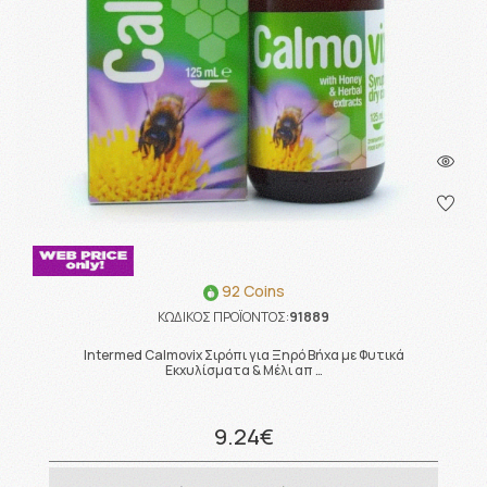
92 Coins
ΚΩΔΙΚΟΣ ΠΡΟΪΟΝΤΟΣ:
91889
Intermed Calmovix Σιρόπι για Ξηρό Βήχα με Φυτικά
Εκχυλίσματα & Μέλι απ …
9.24€