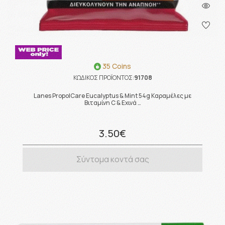
35 Coins
ΚΩΔΙΚΟΣ ΠΡΟΪΟΝΤΟΣ:
91708
Lanes PropolCare Eucalyptus & Mint 54g Καραμέλες με
Βιταμίνη C & Εχινά …
3.50€
Σύντομα κοντά σας