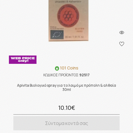
101 Coins
ΚΩΔΙΚΟΣ ΠΡΟΪΟΝΤΟΣ:
92517
Apivita Βιολογικό spray για το λαιμό με πρόπολη & αλθαία
30ml
10.10€
Σύντομα κοντά σας