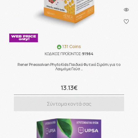
131 Coins
ΚΩΔΙΚΟΣ ΠΡΟΪΟΝΤΟΣ:
91964
Rener Pneosolvan Phyto Kids Παιδικό Φυτικό Σιρόπι για το
Λαιμό με Γεύσ …
13.13€
Σύντομα κοντά σας