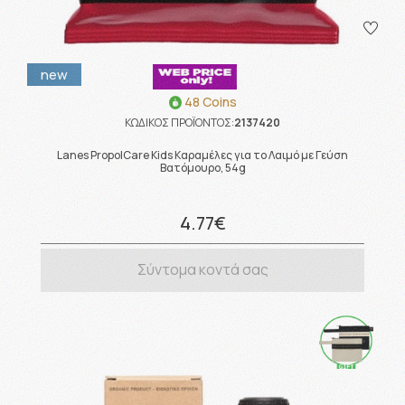
new
48 Coins
ΚΩΔΙΚΟΣ ΠΡΟΪΟΝΤΟΣ:
2137420
Lanes PropolCare Kids Καραμέλες για το Λαιμό με Γεύση
Βατόμουρο, 54g
4.77€
Σύντομα κοντά σας