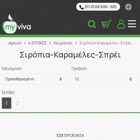
211 0126 500 - 501
Αναζήτηση
Αρχική
/
4 ΕΠΟΧΕΣ
/
Χειμώνας
/
Σιρόπια-Καραμέλες-Σπρέι
Σιρόπια-Καραμέλες-Σπρέι
Ταξινόμηση
Προβολή
Σελίδες:
1
2
123
ΠΡΟΪΌΝΤΑ