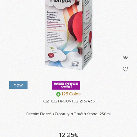
new
123 Coins
ΚΩΔΙΚΟΣ ΠΡΟΪΟΝΤΟΣ:
2137436
Becalm Elderflu Σιρόπι για Παιδιά Κεράσι 250ml
12.25€