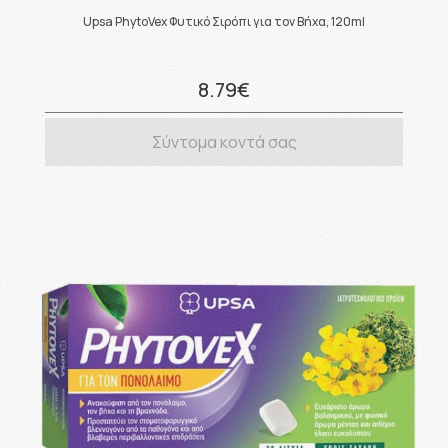
Upsa PhytoVex Φυτικό Σιρόπι για τον Βήχα, 120ml
8.79€
Σύντομα κοντά σας