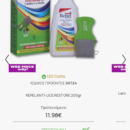
120 Coins
ΚΩΔΙΚΟΣ ΠΡΟΪΟΝΤΟΣ:
00724
Lanes 
REPEL ANTI-LICE RESTORE 200gr
Προτεινόμενο
11.98€