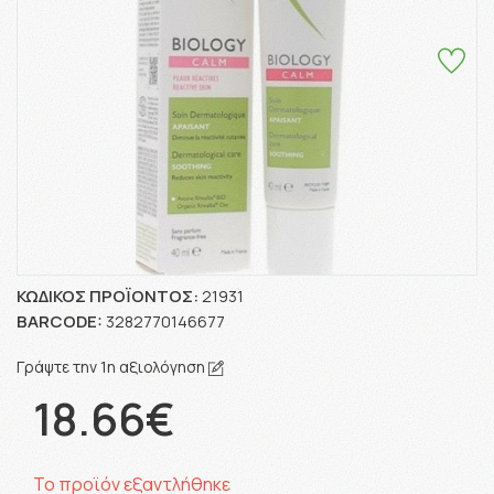
ΚΩΔΙΚΌΣ ΠΡΟΪΌΝΤΟΣ:
21931
BARCODE:
3282770146677
Γράψτε την 1η αξιολόγηση
18.66€
Το προϊόν εξαντλήθηκε