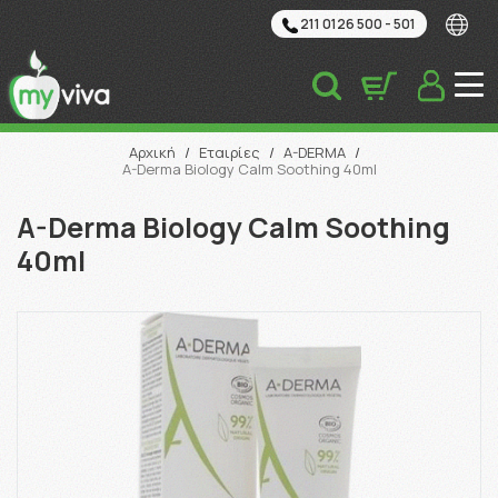
211 0126 500 - 501
Αναζήτηση
Αρχική
/
Εταιρίες
/
A-DERMA
/
A-Derma Biology Calm Soothing 40ml
A-Derma Biology Calm Soothing
40ml