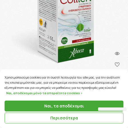
Χρησιμοποιούμε cookies για τη σωστή λειτουργία του site μας, για την ανάλυση
της επισκεψιμότητάς μας, για να μπορούμε να σου παρέχουμε εξατομικευμένη
220 Coins
εξυπηρέτηση και για να μπορείς να μαθαίνεις για τις προσφορές μας εύκολα!
Ναι, αποδέχομαι μόνο τα απαραίτητα cookies >
ΚΩΔΙΚΟΣ ΠΡΟΪΟΝΤΟΣ:
23761
Aboca Colilen IBS Συμπλήρωμα Για Τη θεραπεία Του
Ναι, τα αποδέχομαι
Ευερέθιστου Εντέρου 6 …
Περισσότερα
22.02€