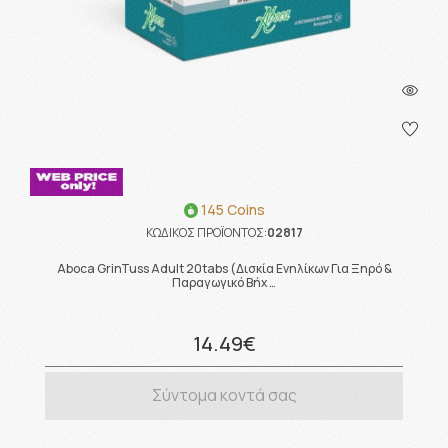
145 Coins
ΚΩΔΙΚΟΣ ΠΡΟΪΟΝΤΟΣ:
02817
Aboca GrinTuss Adult 20tabs (Δισκία Ενηλίκων Για Ξηρό &
Παραγωγικό Βήχ …
14.49€
Σύντομα κοντά σας