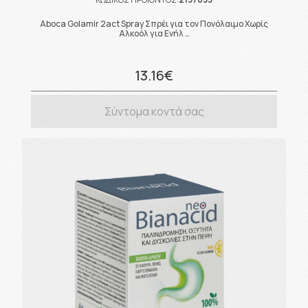
Aboca Golamir 2act Spray Σπρέι για τον Πονόλαιμο Χωρίς
Αλκοόλ για Ενήλ …
13.16€
Σύντομα κοντά σας