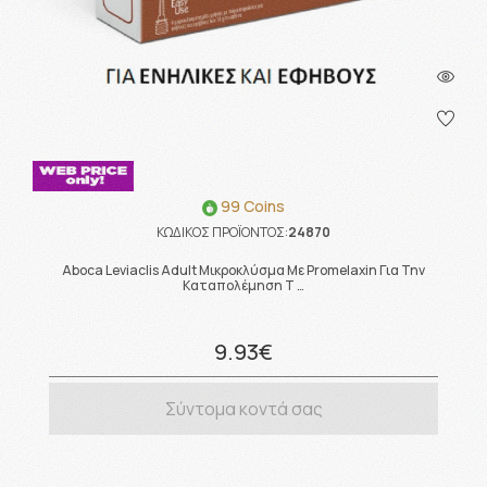
99 Coins
ΚΩΔΙΚΟΣ ΠΡΟΪΟΝΤΟΣ:
24870
Aboca Leviaclis Adult Μικροκλύσμα Με Promelaxin Για Την
Καταπολέμηση Τ …
9.93€
Σύντομα κοντά σας