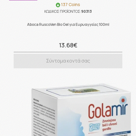
137 Coins
ΚΩΔΙΚΟΣ ΠΡΟΪΟΝΤΟΣ:
90313
Aboca RuscoVen Bio Gel για Ευρυαγγείες 100ml
13.68€
Σύντομα κοντά σας