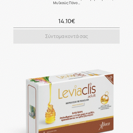
Μυΐκούς Πόνο …
14.10€
Σύντομα κοντά σας