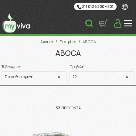
211 0126 500 - 501
Αναζήτηση
Αρχική
/
Εταιρίες
/
ABOCA
ABOCA
Ταξινόμηση
Προβολή
33
ΠΡΟΪΌΝΤΑ