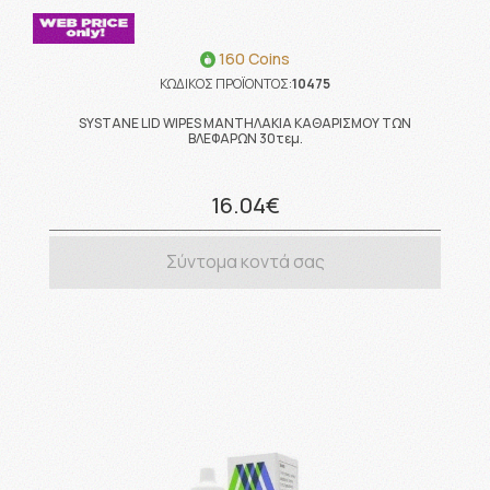
160 Coins
ΚΩΔΙΚΟΣ ΠΡΟΪΟΝΤΟΣ:
10475
SYSTANE LID WIPES ΜΑΝΤΗΛΑΚΙΑ ΚΑΘΑΡΙΣΜΟΥ ΤΩΝ
ΒΛΕΦΑΡΩΝ 30τεμ.
16.04€
Σύντομα κοντά σας