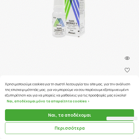
Χρησιμοποιούμε cookies για τη σωστή λειτουργία του site μας, για την ανάλυση
της επισκεψιμότητάς μας, για να μπορούμε να σου παρέχουμε εξατομικευμένη
69 Coins
εξυπηρέτηση και για να μπορείς να μαθαίνεις για τις προσφορές μας εύκολα!
Ναι, αποδέχομαι μόνο τα απαραίτητα cookies >
ΚΩΔΙΚΟΣ ΠΡΟΪΟΝΤΟΣ:
08571
Ναι, τα αποδέχομαι
TEARS NATURALE II MED 15ml
Περισσότερα
6.87€