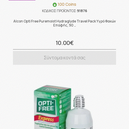
100 Coins
ΚΩΔΙΚΟΣ ΠΡΟΪΟΝΤΟΣ:
91876
Alcon Opti Free Puremoist Hydraglyde Travel Pack Υγρό Φακών
Επαφής, 90 …
10.00€
Σύντομα κοντά σας