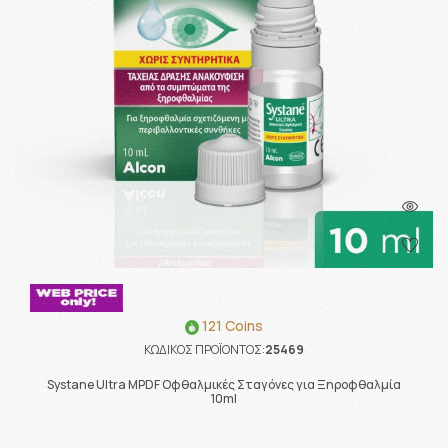
121 Coins
ΚΩΔΙΚΟΣ ΠΡΟΪΟΝΤΟΣ:
25469
Systane Ultra MPDF Οφθαλμικές Σταγόνες για Ξηροφθαλμία
10ml