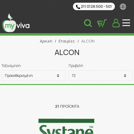
211 0126 500 - 501
Αναζήτηση
Αρχική
/
Εταιρίες
/
ALCON
ALCON
Ταξινόμηση
Προβολή
21
ΠΡΟΪΌΝΤΑ