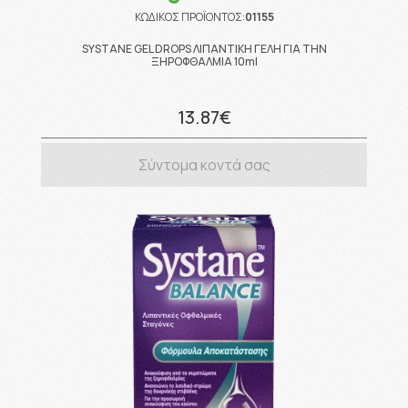
ΚΩΔΙΚΟΣ ΠΡΟΪΟΝΤΟΣ:
01155
SYSTANE GEL DROPS ΛΙΠΑΝΤΙΚΗ ΓΕΛΗ ΓΙΑ ΤΗΝ
ΞΗΡΟΦΘΑΛΜΙΑ 10ml
13.87€
Σύντομα κοντά σας