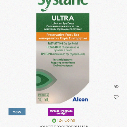
new
124 Coins
ΚΩΔΙΚΟΣ ΠΡΟΪΟΝΤΟΣ:
2137398