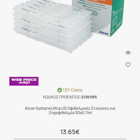
137 Coins
ΚΩΔΙΚΟΣ ΠΡΟΪΟΝΤΟΣ:
2136985
Alcon Systane Ultra UD Οφθαλμικές Σταγόνες για
Ξηροφθαλμία 30x0.7ml
13.65€