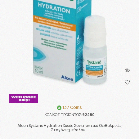
137 Coins
ΚΩΔΙΚΟΣ ΠΡΟΪΟΝΤΟΣ:
92480
Alcon Systane Hydration Χωρίς Συντηρητικά Οφθαλμικές
Σταγόνες με Υαλου …