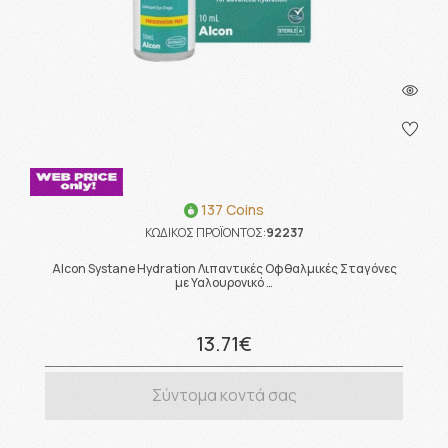
137 Coins
ΚΩΔΙΚΟΣ ΠΡΟΪΟΝΤΟΣ:
92237
Alcon Systane Hydration Λιπαντικές Οφθαλμικές Σταγόνες
με Υαλουρονικό …
13.71€
Σύντομα κοντά σας