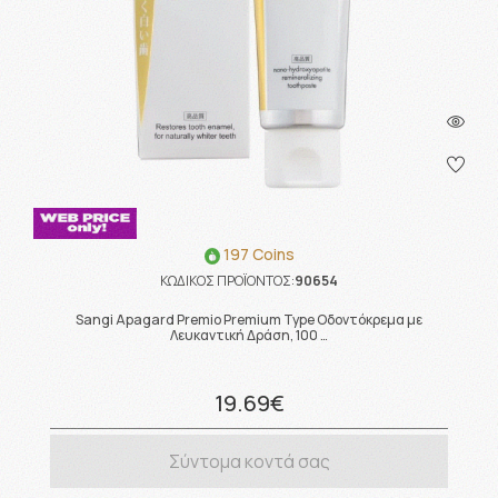
197 Coins
ΚΩΔΙΚΟΣ ΠΡΟΪΟΝΤΟΣ:
90654
Sangi Apagard Premio Premium Type Οδοντόκρεμα με
Λευκαντική Δράση, 100 …
19.69€
Σύντομα κοντά σας