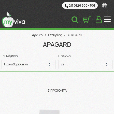
211 0126 500 - 501
Αναζήτηση
Αρχική
/
Εταιρίες
/
APAGARD
APAGARD
Ταξινόμηση
Προβολή
3
ΠΡΟΪΌΝΤΑ