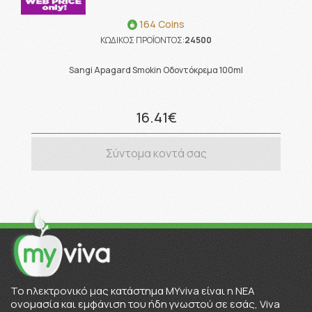
164 Coins
ΚΩΔΙΚΟΣ ΠΡΟΪΟΝΤΟΣ:
24500
Sangi Apagard Smokin Οδοντόκρεμα 100ml
16.41€
Σύντομα κοντά σας
To ηλεκτρονικό μας κατάστημα MYviva είναι η ΝΕΑ
ονομασία και εμφάνιση του ήδη γνωστού σε εσάς, Viva