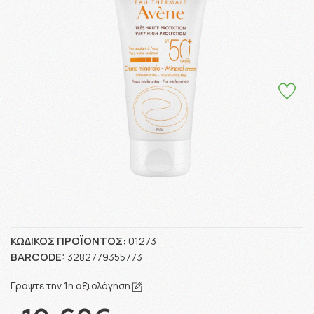
ΚΩΔΙΚΌΣ ΠΡΟΪΌΝΤΟΣ:
01273
BARCODE:
3282779355773
Γράψτε την 1η αξιολόγηση