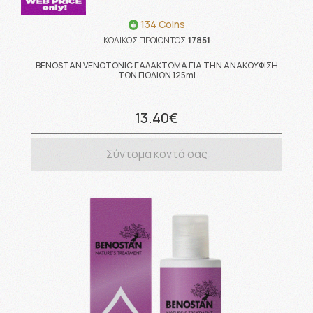
134 Coins
ΚΩΔΙΚΟΣ ΠΡΟΪΟΝΤΟΣ:
17851
BENOSTAN VENOTONIC ΓΑΛΑΚΤΩΜΑ ΓΙΑ ΤΗΝ ΑΝΑΚΟΥΦΙΣΗ
ΤΩΝ ΠΟΔΙΩΝ 125ml
13.40€
Σύντομα κοντά σας