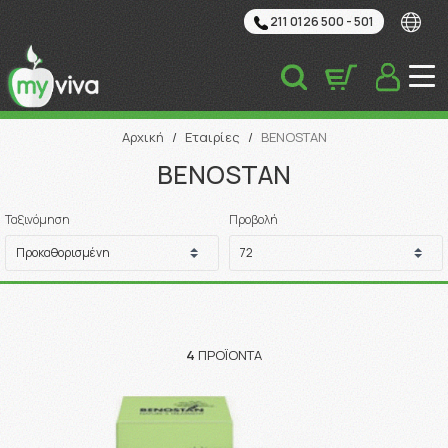
211 0126 500 - 501
Αναζήτηση
Αρχική
/
Εταιρίες
/
BENOSTAN
BENOSTAN
Ταξινόμηση
Προβολή
4
ΠΡΟΪΌΝΤΑ