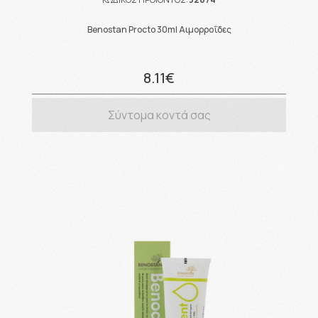
Benostan Procto 30ml Αιμορροΐδες
8.11€
Σύντομα κοντά σας