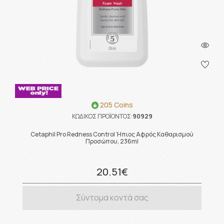
205 Coins
ΚΩΔΙΚΟΣ ΠΡΟΪΟΝΤΟΣ:
90929
Cetaphil Pro Redness Control Ήπιος Αφρός Καθαρισμού
Προσώπου, 236ml
20.51€
Σύντομα κοντά σας