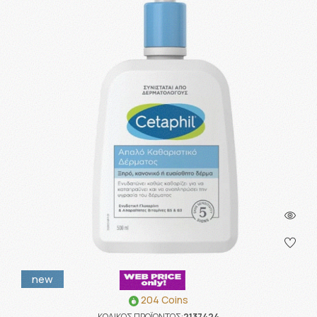
new
204 Coins
ΚΩΔΙΚΟΣ ΠΡΟΪΟΝΤΟΣ:
2137424