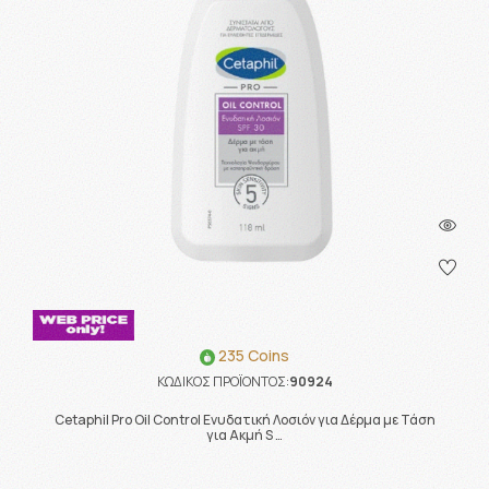
235 Coins
ΚΩΔΙΚΟΣ ΠΡΟΪΟΝΤΟΣ:
90924
Cetaphil Pro Oil Control Ενυδατική Λοσιόν για Δέρμα με Τάση
για Ακμή S …