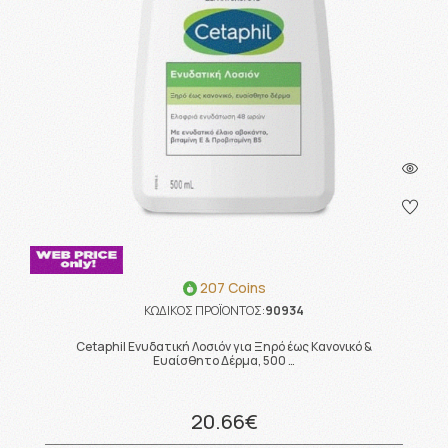
207 Coins
ΚΩΔΙΚΟΣ ΠΡΟΪΟΝΤΟΣ:
90934
Cetaphil Ενυδατική Λοσιόν για Ξηρό έως Κανονικό &
Ευαίσθητο Δέρμα, 500 …
20.66€