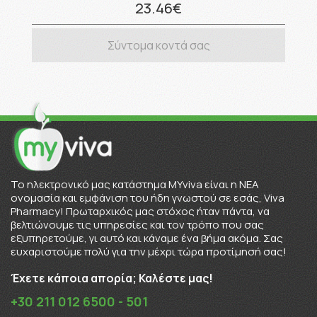
23.46€
Σύντομα κοντά σας
To ηλεκτρονικό μας κατάστημα MYviva είναι η ΝΕΑ
ονομασία και εμφάνιση του ήδη γνωστού σε εσάς, Viva
Pharmacy! Πρωταρχικός μας στόχος ήταν πάντα, να
βελτιώνουμε τις υπηρεσίες και τον τρόπο που σας
εξυπηρετούμε, γι αυτό και κάναμε ένα βήμα ακόμα. Σας
ευχαριστούμε πολύ για την μέχρι τώρα προτίμησή σας!
Έχετε κάποια απορία; Καλέστε μας!
+30 211 012 6500 - 501