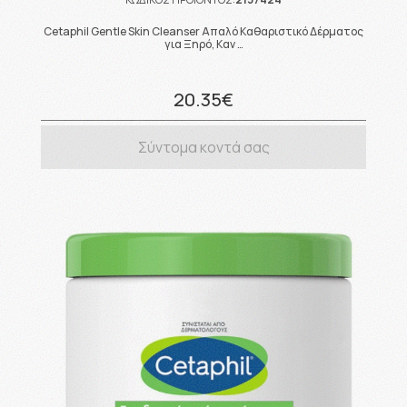
Cetaphil Gentle Skin Cleanser Απαλό Καθαριστικό Δέρματος
για Ξηρό, Καν …
20.35€
Σύντομα κοντά σας