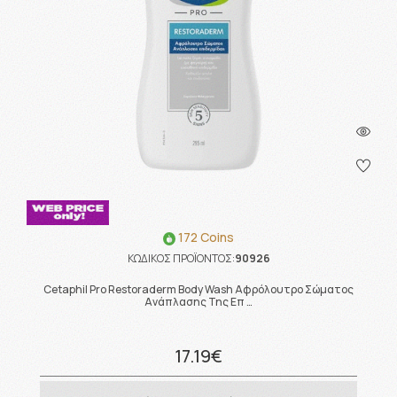
172 Coins
ΚΩΔΙΚΟΣ ΠΡΟΪΟΝΤΟΣ:
90926
Cetaphil Pro Restoraderm Body Wash Αφρόλουτρο Σώματος
Ανάπλασης Της Επ …
17.19€