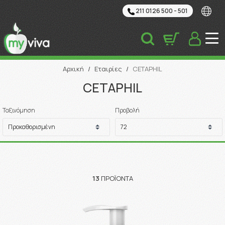
211 0126 500 - 501
Αναζήτηση
Αρχική
/
Εταιρίες
/
CETAPHIL
CETAPHIL
Ταξινόμηση
Προβολή
13
ΠΡΟΪΌΝΤΑ