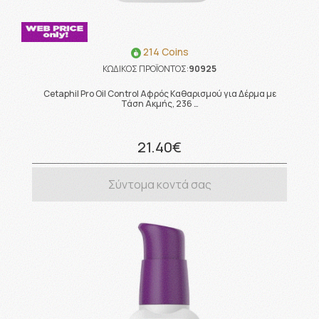
214 Coins
ΚΩΔΙΚΟΣ ΠΡΟΪΟΝΤΟΣ:
90925
Cetaphil Pro Oil Control Αφρός Καθαρισμού για Δέρμα με
Τάση Ακμής, 236 …
21.40€
Σύντομα κοντά σας