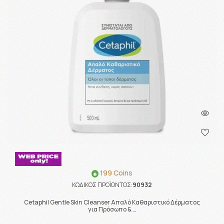
199 Coins
ΚΩΔΙΚΟΣ ΠΡΟΪΟΝΤΟΣ:
90932
Cetaphil Gentle Skin Cleanser Απαλό Καθαριστικό Δέρματος
για Πρόσωπο & …