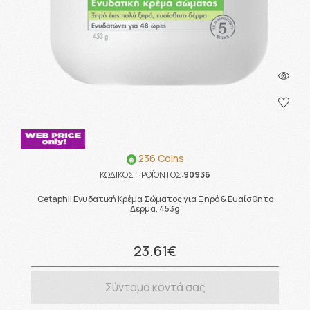
236 Coins
ΚΩΔΙΚΟΣ ΠΡΟΪΟΝΤΟΣ:
90936
Cetaphil Ενυδατική Κρέμα Σώματος για Ξηρό & Ευαίσθητο
Δέρμα, 453g
23.61€
Σύντομα κοντά σας