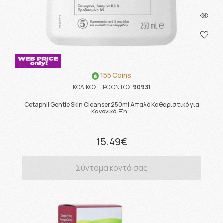
155 Coins
ΚΩΔΙΚΟΣ ΠΡΟΪΟΝΤΟΣ:
90931
Cetaphil Gentle Skin Cleanser 250ml Απαλό Καθαριστικό για
Κανονικό, Ξη …
15.49€
Σύντομα κοντά σας