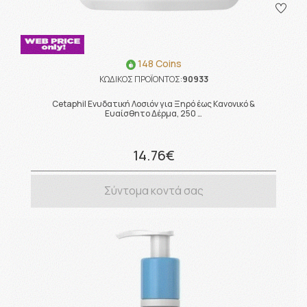
148 Coins
ΚΩΔΙΚΟΣ ΠΡΟΪΟΝΤΟΣ:
90933
Cetaphil Ενυδατική Λοσιόν για Ξηρό έως Κανονικό &
Ευαίσθητο Δέρμα, 250 …
14.76€
Σύντομα κοντά σας