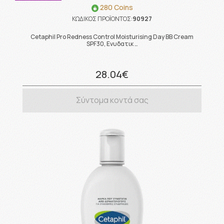
280 Coins
ΚΩΔΙΚΟΣ ΠΡΟΪΟΝΤΟΣ:
90927
Cetaphil Pro Redness Control Moisturising Day BB Cream
SPF30, Ενυδατικ …
28.04€
Σύντομα κοντά σας