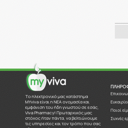
ΠΛΗΡΟ
Επικοινω
To ηλεκτρονικό μας κατάστημα
MYviva είναι η ΝΕΑ ονομασία και
Ευκαιρίε
εμφάνιση του ήδη γνωστού σε εσάς,
Πoιοί εί
Viva Pharmacy! Πρωταρχικός μας
στόχος ήταν πάντα, να βελτιώνουμε
Συχνές ε
τις υπηρεσίες και τον τρόπο που σας