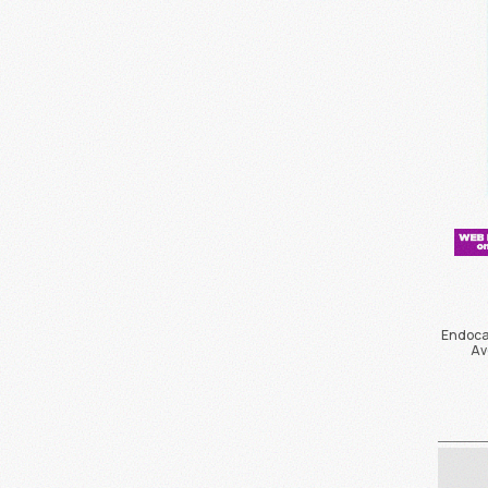
Endoca
Αν