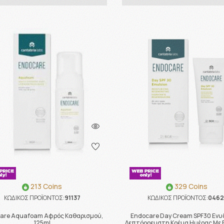
213 Coins
329 Coins
ΚΩΔΙΚΟΣ ΠΡΟΪΟΝΤΟΣ:
91137
ΚΩΔΙΚΟΣ ΠΡΟΪΟΝΤΟΣ:
0462
are Aquafoam Αφρός Καθαρισμού,
Endocare Day Cream SPF30 Ενυ
125ml
Λεπτόρρευστη Κρέμα Ημέρας Με 