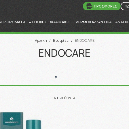
ΠΡΟΣΦΟΡΕΣ
Π
ΜΠΛΗΡΩΜΑΤΑ
4 ΕΠΟΧΕΣ
ΦΑΡΜΑΚΕΙΟ
ΔΕΡΜΟΚΑΛΛΥΝΤΙΚΑ
ΑΝΑΓΚ
Αναζήτηση
Αρχική
/
Εταιρίες
/
ENDOCARE
ENDOCARE
6
ΠΡΟΪΌΝΤΑ