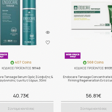
407 Coins
568 Coins
ΚΩΔΙΚΟΣ ΠΡΟΪΟΝΤΟΣ:
91140
ΚΩΔΙΚΟΣ ΠΡΟΪΟΝΤΟΣ:
9113
re Tensage Serum Ορός Σύσφιξης &
Endocare Tensage Concentrate I
αγέννησης των Κυττάρων, 30ml
Firming Regeneration Εντατικ
40.73€
56.81€
Σύντομα κοντά σας
Σύντομα κοντά σας