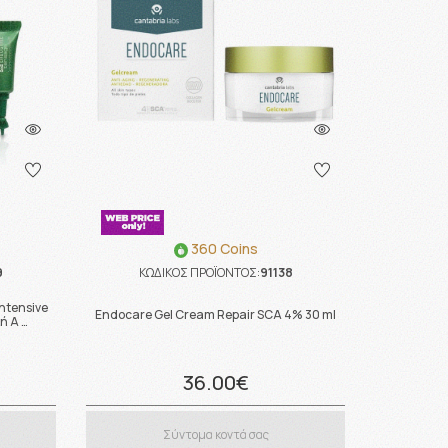
360 Coins
9
ΚΩΔΙΚΟΣ ΠΡΟΪΟΝΤΟΣ:
91138
ntensive
Endocare Gel Cream Repair SCA 4% 30 ml
ή Α …
36.00€
Σύντομα κοντά σας