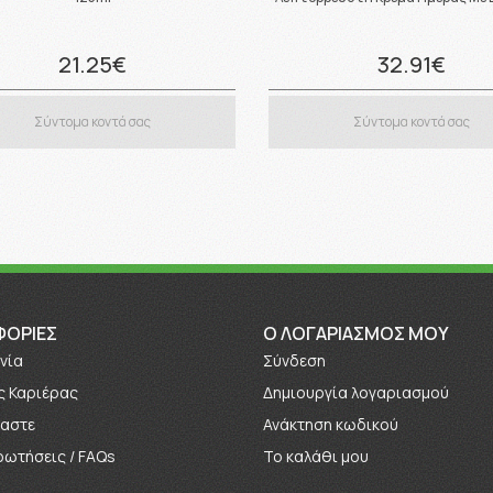
21.25€
32.91€
Σύντομα κοντά σας
Σύντομα κοντά σας
ΦΟΡΊΕΣ
O ΛΟΓΑΡΙΑΣΜΟΣ ΜΟΥ
νία
Σύνδεση
ς Καριέρας
Δημιουργία λογαριασμού
μαστε
Ανάκτηση κωδικού
ρωτήσεις / FAQs
Το καλάθι μου