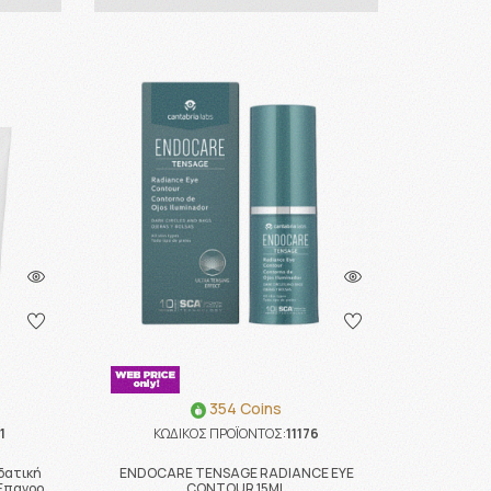
354 Coins
1
ΚΩΔΙΚΟΣ ΠΡΟΪΟΝΤΟΣ:
11176
δατική
ENDOCARE TENSAGE RADIANCE EYE
Επανορ …
CONTOUR 15ML