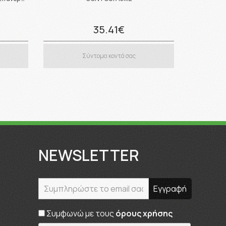
35.41€
Σύντομα κοντά σας
NEWSLETTER
Συμφωνώ με τους
όρους χρήσης