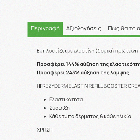
Περιγραφή
Αξιολογήσεις
Πως θα το 
Εμπλουτίζει με ελαστίνη (δομική πρωτεΐνη 
Προσφέρει 144% αύξηση της ελαστικότη
Προσφέρει 243% αύξηση της λάμψης.
Η
FREZYDERM ELASTIN REFILL BOOSTER CREAM
Ελαστικότητα
Σύσφιξη
Κάθε τύπο δέρματος & κάθε ηλικία.
ΧΡΗΣΗ