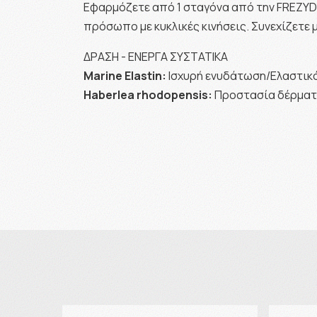
Εφαρμόζετε από 1 σταγόνα από την FREZYDE
πρόσωπο με κυκλικές κινήσεις. Συνεχίζετε μ
ΔΡΑΣΗ - ΕΝΕΡΓΑ ΣΥΣΤΑΤΙΚΑ
Marine Elastin:
Ισχυρή ενυδάτωση/Ελαστικ
Haberlea rhodopensis:
Προστασία δέρματο