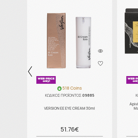
518 Coins
ΚΩΔΙΚΟΣ ΠΡΟΪΟΝΤΟΣ:
09885
Κ
Apiv
VERSION EE EYE CREAM 30ml
Ma
51.76€