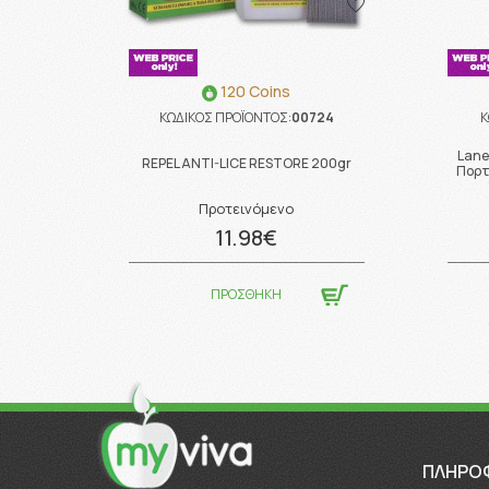
120 Coins
ΚΩΔΙΚΟΣ ΠΡΟΪΟΝΤΟΣ:
00724
Κ
Lane
REPEL ANTI-LICE RESTORE 200gr
Πορτ
Προτεινόμενο
11.98€
ΠΡΟΣΘΗΚΗ
ΠΛΗΡΟ