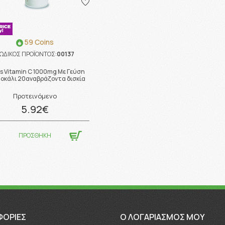
59 Coins
ΩΔΙΚΟΣ ΠΡΟΪΟΝΤΟΣ:
00137
s Vitamin C 1000mg Με Γεύση
οκάλι 20αναβράζοντα δισκία
Προτεινόμενο
5.92€
ΠΡΟΣΘΗΚΗ
ΦΟΡΊΕΣ
O ΛΟΓΑΡΙΑΣΜΟΣ ΜΟΥ