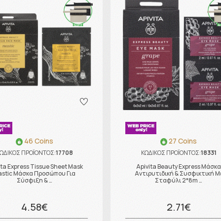
46 Coins
27 Coins
ΩΔΙΚΟΣ ΠΡΟΪΟΝΤΟΣ:
17708
ΚΩΔΙΚΟΣ ΠΡΟΪΟΝΤΟΣ:
18331
ita Express Tissue Sheet Mask
Apivita Beauty Express Μάσκ
stic Μάσκα Προσώπου Για
Αντιρυτιδική & Συσφικτική Μ
Σύσφιξη & …
Σταφύλι 2*8m …
4.58€
2.71€