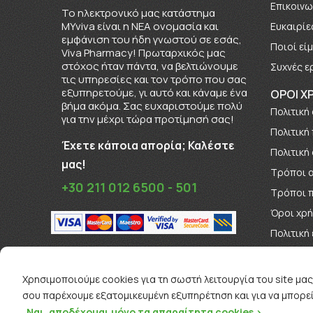
Επικοινω
To ηλεκτρονικό μας κατάστημα
MYviva είναι η ΝΕΑ ονομασία και
Ευκαιρίε
εμφάνιση του ήδη γνωστού σε εσάς,
Πoιοί εί
Viva Pharmacy! Πρωταρχικός μας
στόχος ήταν πάντα, να βελτιώνουμε
Συχνές ε
τις υπηρεσίες και τον τρόπο που σας
εξυπηρετούμε, γι αυτό και κάναμε ένα
ΟΡΟΙ Χ
βήμα ακόμα. Σας ευχαριστούμε πολύ
Πολιτική
για την μέχρι τώρα προτίμησή σας!
Πολιτική
Έχετε κάποια απορία; Καλέστε
Πολιτική
μας!
Τρόποι 
+30 211 012 6500 - 501
Τρόποι 
Όροι χρ
Πολιτική
Όροι Δι
Χρησιμοποιούμε cookies για τη σωστή λειτουργία του site μας
σου παρέχουμε εξατομικευμένη εξυπηρέτηση και για να μπορεί
Ναι, αποδέχομαι μόνο τα απαραίτητα cookies >