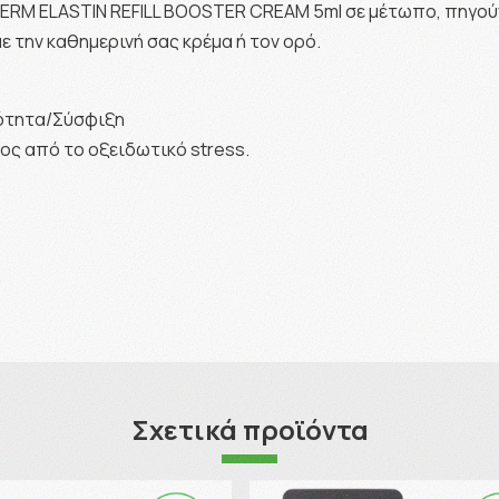
RM ELASTIN REFILL BOOSTER CREAM 5ml σε μέτωπο, πηγούνι
ε την καθημερινή σας κρέμα ή τον ορό.
ότητα/Σύσφιξη
ς από το οξειδωτικό stress.
Σχετικά προϊόντα