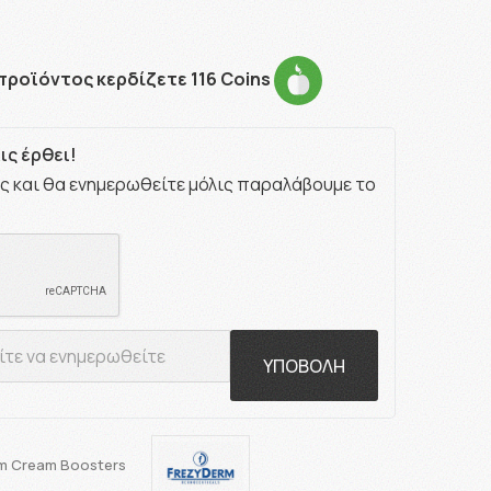
προϊόντος κερδίζετε 116 Coins
ς έρθει!
ς και θα ενημερωθείτε μόλις παραλάβουμε το
ΥΠΟΒΟΛΗ
m Cream Boosters