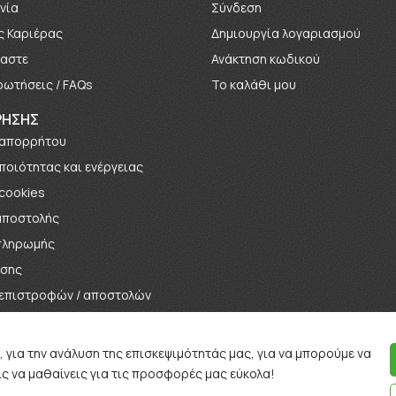
νία
Σύνδεση
ς Καριέρας
Δημιουργία λογαριασμού
μαστε
Ανάκτηση κωδικού
ρωτήσεις / FAQs
Το καλάθι μου
ΡΗΣΗΣ
 απορρήτου
 ποιότητας και ενέργειας
 cookies
αποστολής
πληρωμής
ήσης
 επιστροφών / αποστολών
αγωνισμών / Κληρώσεων
, για την ανάλυση της επισκεψιμότητάς μας, για να μπορούμε να
ς να μαθαίνεις για τις προσφορές μας εύκολα!