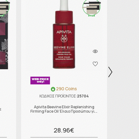
290 Coins
ΚΩΔΙΚΟΣ ΠΡΟΪΟΝΤΟΣ:
25704
ΚΩΔΙ
α
Apivita 
Apivita Beevine Elixir Replenishing
ε
Ορός Ε
Firming Face Oil Έλαιο Προσώπου γι …
28.96€