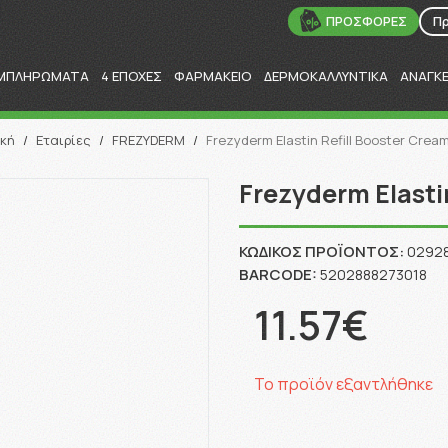
ΠΡΟΣΦΟΡΕΣ
Π
ΜΠΛΗΡΩΜΑΤΑ
4 ΕΠΟΧΕΣ
ΦΑΡΜΑΚΕΙΟ
ΔΕΡΜΟΚΑΛΛΥΝΤΙΚΑ
ΑΝΑΓΚ
Αναζήτηση
ική
/
Εταιρίες
/
FREZYDERM
/
Frezyderm Elastin Refill Booster Crea
Frezyderm Elasti
ΚΩΔΙΚΌΣ ΠΡΟΪΌΝΤΟΣ:
0292
BARCODE:
5202888273018
11.57€
Το προϊόν εξαντλήθηκε