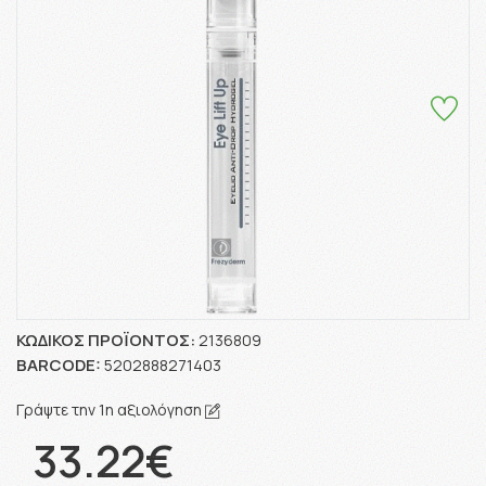
ΚΩΔΙΚΌΣ ΠΡΟΪΌΝΤΟΣ:
2136809
BARCODE:
5202888271403
Γράψτε την 1η αξιολόγηση
33.22€