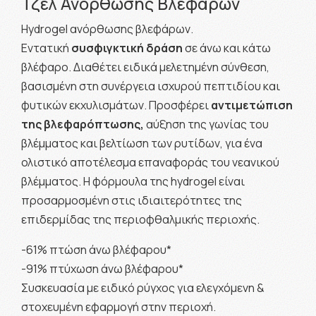
Τζελ Ανόρθωσης Βλεφάρων
Hydrogel ανόρθωσης βλεφάρων.
Εντατική
συσφιγκτική δράση
σε άνω και κάτω
βλέφαρο. Διαθέτει ειδικά μελετημένη σύνθεση,
βασισμένη στη συνέργεια ισχυρού πεπτιδίου και
φυτικών εκχυλισμάτων. Προσφέρει
αντιμετώπιση
της βλεφαρόπτωσης,
αύξηση της γωνίας του
βλέμματος και βελτίωση των ρυτίδων, για ένα
ολιστικό αποτέλεσμα επαναφοράς του νεανικού
βλέμματος. Η φόρμουλα της hydrogel είναι
προσαρμοσμένη στις ιδιαιτερότητες της
επιδερμίδας της περιοφθαλμικής περιοχής.
-61% πτώση άνω βλέφαρου*
-91% πτύχωση άνω βλέφαρου*
Συσκευασία με ειδικό ρύγχος για ελεγχόμενη &
στοχευμένη εφαρμογή στην περιοχή.