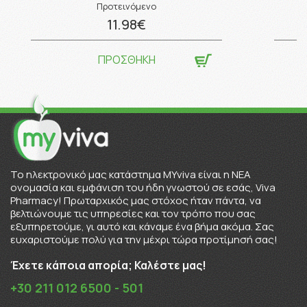
Προτεινόμενο
11.98€
ΠΡΟΣΘΗΚΗ
To ηλεκτρονικό μας κατάστημα MYviva είναι η ΝΕΑ
ονομασία και εμφάνιση του ήδη γνωστού σε εσάς, Viva
Pharmacy! Πρωταρχικός μας στόχος ήταν πάντα, να
βελτιώνουμε τις υπηρεσίες και τον τρόπο που σας
εξυπηρετούμε, γι αυτό και κάναμε ένα βήμα ακόμα. Σας
ευχαριστούμε πολύ για την μέχρι τώρα προτίμησή σας!
Έχετε κάποια απορία; Καλέστε μας!
+30 211 012 6500 - 501