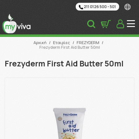
211 0126 500 - 501
Αναζήτηση
Αρχική
/
Εταιρίες
/
FREZYDERM
/
Frezyderm First Aid Butter 50ml
Frezyderm First Aid Butter 50ml