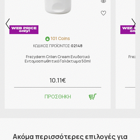
101 Coins
ΚΩΔΙΚΟΣ ΠΡΟΪΟΝΤΟΣ:
02148
Frezyderm Crilen Cream Ενυδατικό
Frezy
Εντομοαπωθητικό Γαλάκτωμα 50ml
10.11€
ΠΡΟΣΘΗΚΗ
Ακόμα περισσότερες επιλογές για