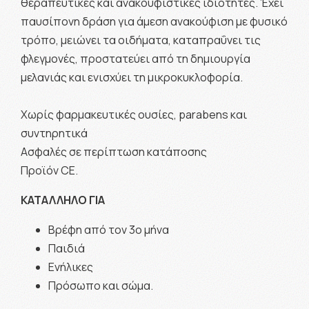
θεραπευτικές και ανακουφιστικές ιδιότητες. Έχει
παυσίπονη δράση για άμεση ανακούφιση με φυσικό
τρόπο, μειώνει τα οιδήματα, καταπραΰνει τις
φλεγμονές, προστατεύει από τη δημιουργία
μελανιάς και ενισχύει τη μικροκυκλοφορία.
Χωρίς φαρμακευτικές ουσίες, parabens και
συντηρητικά
Ασφαλές σε περίπτωση κατάποσης
Προϊόν CE.
ΚΑΤΑΛΛΗΛΟ ΓΙΑ
Βρέφη από τον 3ο μήνα
Παιδιά
Ενήλικες
Πρόσωπο και σώμα.