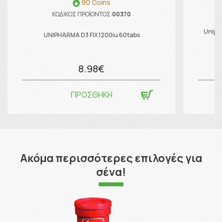
90 Coins
ΚΩΔΙΚΟΣ ΠΡΟΪΟΝΤΟΣ:
00370
Uniph
UNIPHARMA D3 FIX 1200iu 60tabs
8.98€
ΠΡΟΣΘΗΚΗ
Ακόμα περισσότερες επιλογές για
σένα!