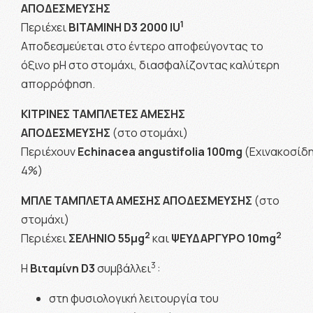
ΑΠΟΔΕΣΜΕΥΣΗΣ
1
Περιέχει
ΒΙΤΑΜΙΝΗ
D
3
2000 IU
Αποδεσμεύεται στο έντερο αποφεύγοντας το
όξινο pH στο στομάχι, διασφαλίζοντας καλύτερη
απορρόφηση.
ΚΙΤΡΙΝΕΣ ΤΑΜΠΛΕΤΕΣ ΑΜΕΣΗΣ
ΑΠΟΔΕΣΜΕΥΣΗΣ
(στο στομάχι)
Περιέχουν
Echinacea
angustifolia
100
mg
(Εχινακοσίδ
4%)
ΜΠΛΕ ΤΑΜΠΛΕΤΑ ΑΜΕΣΗΣ ΑΠΟΔΕΣΜΕΥΣΗΣ
(στο
στομάχι)
2
2
Περιέχει
ΣΕΛΗΝΙΟ
55μ
g
και
ΨΕΥΔΑΡΓΥΡΟ
10
mg
3
Η
Βιταμίνη D3
συμβάλλει
:
στη φυσιολογική λειτουργία του