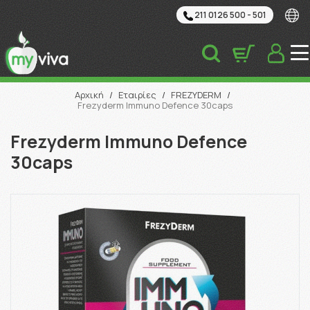
211 0126 500 - 501
Αναζήτηση
Αρχική
/
Εταιρίες
/
FREZYDERM
/
Frezyderm Immuno Defence 30caps
Frezyderm Immuno Defence
30caps