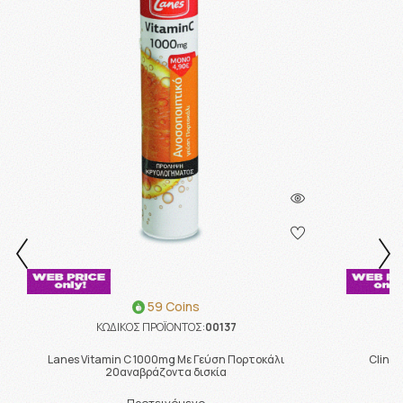
59 Coins
ΚΩΔΙΚΟΣ ΠΡΟΪΟΝΤΟΣ:
00137
Lanes Vitamin C 1000mg Με Γεύση Πορτοκάλι
Cline
20αναβράζοντα δισκία
Ν
Προτεινόμενο