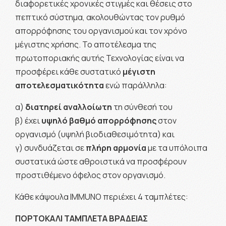
διαφορετικές χρονικές στιγμές και θέσεις στο
πεπτικό σύστημα, ακολουθώντας τον ρυθμό
απορρόφησης του οργανισμού και τον χρόνο
μέγιστης χρήσης. Το αποτέλεσμα της
πρωτοποριακής αυτής Τεχνολογίας είναι να
προσφέρει κάθε συστατικό
μέγιστη
αποτελεσματικότητα
ενώ παράλληλα:
α)
διατηρεί αναλλοίωτη
τη σύνθεσή του
β) έχει
υψηλό βαθμό απορρόφησης
στον
οργανισμό (υψηλή βιοδιαθεσιμότητα) και
γ) συνδυάζεται σε
πλήρη αρμονία
με τα υπόλοιπα
συστατικά ώστε αθροιστικά να προσφέρουν
προστιθέμενο όφελος στον οργανισμό.
Κάθε κάψουλα IMMUNO περιέχει 4 ταμπλέτες:
ΠΟΡΤΟΚΑΛΙ ΤΑΜΠΛΕΤΑ ΒΡΑΔΕΙΑΣ