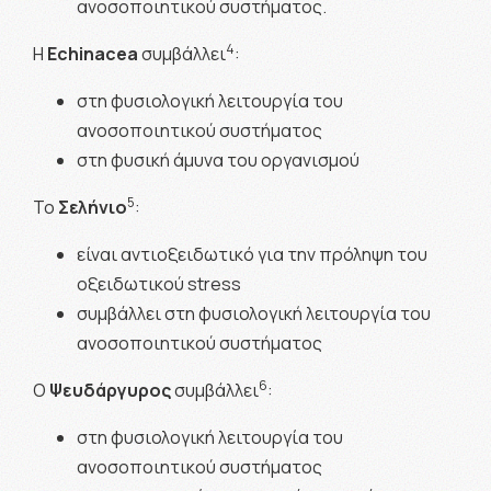
ανοσοποιητικού συστήματος.
4
Η
Echinacea
συμβάλλει
:
στη φυσιολογική λειτουργία του
ανοσοποιητικού συστήματος
στη φυσική άμυνα του οργανισμού
5
To
Σελήνιο
:
είναι αντιοξειδωτικό για την πρόληψη του
οξειδωτικού stress
συμβάλλει στη φυσιολογική λειτουργία του
ανοσοποιητικού συστήματος
6
O
Ψευδάργυρος
συμβάλλει
:
στη φυσιολογική λειτουργία του
ανοσοποιητικού συστήματος