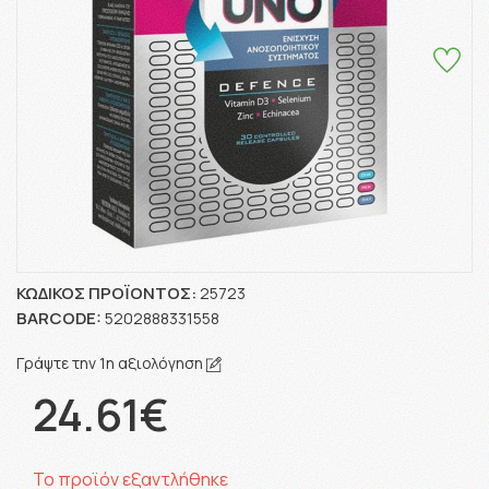
ΚΩΔΙΚΌΣ ΠΡΟΪΌΝΤΟΣ:
25723
BARCODE:
5202888331558
Γράψτε την 1η αξιολόγηση
24.61€
Το προϊόν εξαντλήθηκε