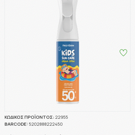
ΚΩΔΙΚΌΣ ΠΡΟΪΌΝΤΟΣ:
22955
BARCODE:
5202888222450