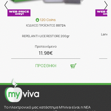
120 Coins
ΚΩΔΙΚΟΣ ΠΡΟΪΟΝΤΟΣ:
00724
Lanes 
REPEL ANTI-LICE RESTORE 200gr
Προτεινόμενο
11.98€
ΠΡΟΣΘΗΚΗ
To ηλεκτρονικό μας κατάστημα MYviva είναι η ΝΕΑ