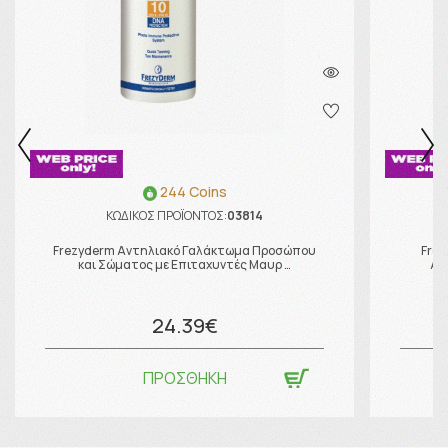
244 Coins
ΚΩΔΙΚΟΣ ΠΡΟΪΟΝΤΟΣ:
03814
Frezyderm Αντηλιακό Γαλάκτωμα Προσώπου
Frez
και Σώματος με Επιταχυντές Μαυρ …
Αν
24.39€
ΠΡΟΣΘΗΚΗ