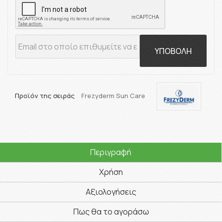
ΥΠΟΒΟΛΗ
Προϊόν της σειράς
Frezyderm Sun Care
Περιγραφή
Χρήση
Αξιολογήσεις
Πως θα το αγοράσω