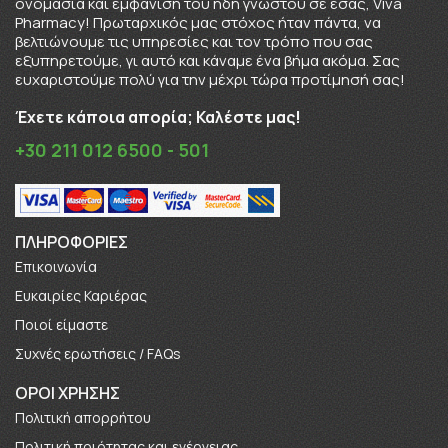
ονομασία και εμφάνιση του ήδη γνωστού σε εσάς, Viva
Pharmacy! Πρωταρχικός μας στόχος ήταν πάντα, να
βελτιώνουμε τις υπηρεσίες και τον τρόπο που σας
εξυπηρετούμε, γι αυτό και κάναμε ένα βήμα ακόμα. Σας
ευχαριστούμε πολύ για την μέχρι τώρα προτίμησή σας!
Έχετε κάποια απορία; Καλέστε μας!
+30 211 012 6500 - 501
ΠΛΗΡΟΦΟΡΊΕΣ
Επικοινωνία
Ευκαιρίες Καριέρας
Πoιοί είμαστε
Συχνές ερωτήσεις / FAQs
ΟΡΟΙ ΧΡΗΣΗΣ
Πολιτική απορρήτου
Πολιτική ποιότητας και ενέργειας