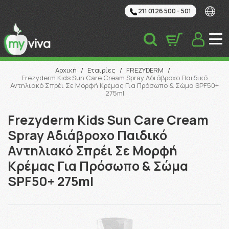
211 0126 500 - 501
Αναζήτηση
Αρχική
/
Εταιρίες
/
FREZYDERM
/
Frezyderm Kids Sun Care Cream Spray Αδιάβροχο Παιδικό
Αντηλιακό Σπρέι Σε Μορφή Κρέμας Για Πρόσωπο & Σώμα SPF50+
275ml
Frezyderm Kids Sun Care Cream
Spray Αδιάβροχο Παιδικό
Αντηλιακό Σπρέι Σε Μορφή
Κρέμας Για Πρόσωπο & Σώμα
SPF50+ 275ml