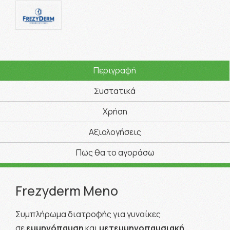
Περιγραφή
Συστατικά
Χρήση
Αξιολογήσεις
Πως θα το αγοράσω
Frezyderm Meno
Συμπλήρωμα διατροφής για γυναίκες
σε
εμμηνόπαυση
και
μετεμμηνοπαυσιακή