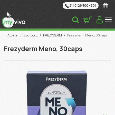
211 0126 500 - 501
Αναζήτηση
Αρχική
/
Εταιρίες
/
FREZYDERM
/
Frezyderm Meno, 30caps
Frezyderm Meno, 30caps