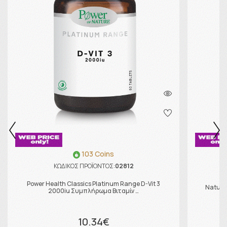
103 Coins
ΚΩΔΙΚΟΣ ΠΡΟΪΟΝΤΟΣ:
02812
Power Health Classics Platinum Range D-Vit 3
Natural
2000iu Συμπλήρωμα Βιταμίν …
10.34€