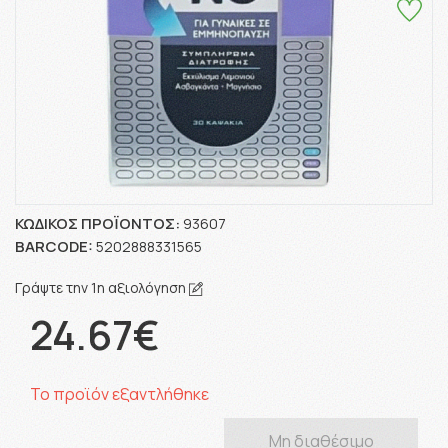
ΚΩΔΙΚΌΣ ΠΡΟΪΌΝΤΟΣ:
93607
BARCODE:
5202888331565
Γράψτε την 1η αξιολόγηση
24.67€
Το προϊόν εξαντλήθηκε
Μη διαθέσιμο