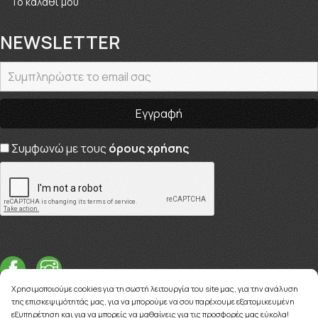
Το καλάθι μου
NEWSLETTER
Συμφωνώ με τους
όρους χρήσης
Χρησιμοποιούμε cookies για τη σωστή λειτουργία του site μας, για την ανάλυση
της επισκεψιμότητάς μας, για να μπορούμε να σου παρέχουμε εξατομικευμένη
εξυπηρέτηση και για να μπορείς να μαθαίνεις για τις προσφορές μας εύκολα!