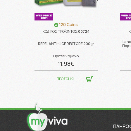
120 Coins
ΚΩΔΙΚΟΣ ΠΡΟΪΟΝΤΟΣ:
00724
Κ
Lane
REPEL ANTI-LICE RESTORE 200gr
Πορτ
Προτεινόμενο
11.98€
ΠΡΟΣΘΗΚΗ
ΠΛΗΡΟ