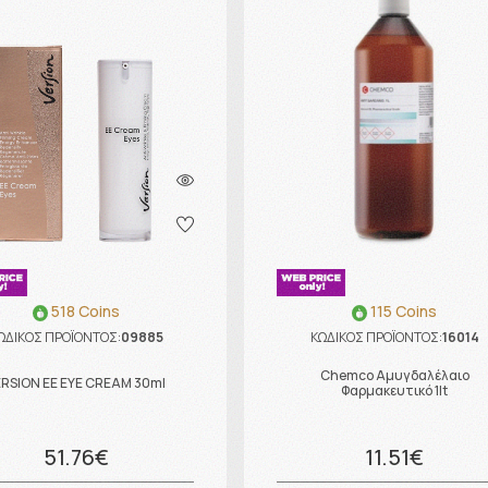
518 Coins
115 Coins
ΩΔΙΚΟΣ ΠΡΟΪΟΝΤΟΣ:
09885
ΚΩΔΙΚΟΣ ΠΡΟΪΟΝΤΟΣ:
16014
Chemco Αμυγδαλέλαιο
ERSION EE EYE CREAM 30ml
Φαρμακευτικό 1lt
51.76€
11.51€