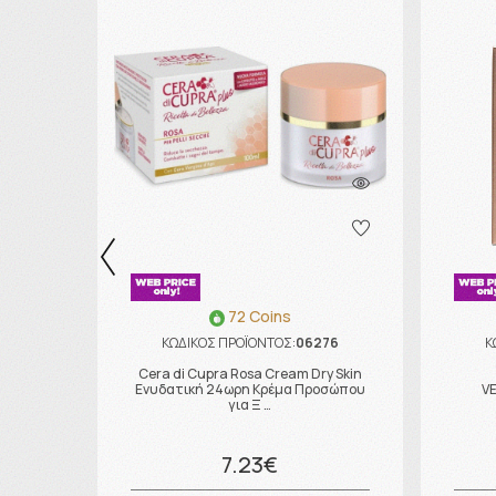
72 Coins
ΚΩΔΙΚΟΣ ΠΡΟΪΟΝΤΟΣ:
06276
Κ
Cera di Cupra Rosa Cream Dry Skin
Ενυδατική 24ωρη Κρέμα Προσώπου
V
για Ξ …
7.23€