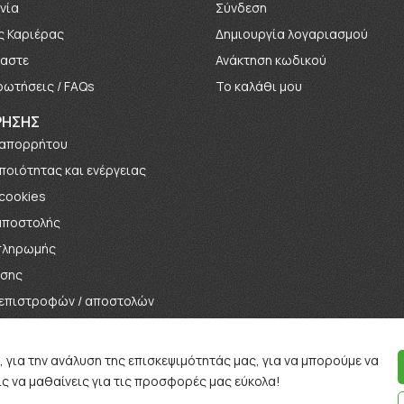
νία
Σύνδεση
ς Καριέρας
Δημιουργία λογαριασμού
μαστε
Ανάκτηση κωδικού
ρωτήσεις / FAQs
Το καλάθι μου
ΡΗΣΗΣ
 απορρήτου
 ποιότητας και ενέργειας
 cookies
αποστολής
πληρωμής
ήσης
 επιστροφών / αποστολών
αγωνισμών / Κληρώσεων
, για την ανάλυση της επισκεψιμότητάς μας, για να μπορούμε να
ς να μαθαίνεις για τις προσφορές μας εύκολα!