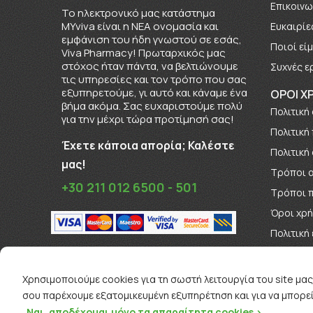
Επικοινω
To ηλεκτρονικό μας κατάστημα
MYviva είναι η ΝΕΑ ονομασία και
Ευκαιρίε
εμφάνιση του ήδη γνωστού σε εσάς,
Πoιοί εί
Viva Pharmacy! Πρωταρχικός μας
στόχος ήταν πάντα, να βελτιώνουμε
Συχνές ε
τις υπηρεσίες και τον τρόπο που σας
εξυπηρετούμε, γι αυτό και κάναμε ένα
ΟΡΟΙ Χ
βήμα ακόμα. Σας ευχαριστούμε πολύ
Πολιτική
για την μέχρι τώρα προτίμησή σας!
Πολιτική
Έχετε κάποια απορία; Καλέστε
Πολιτική
μας!
Τρόποι 
+30 211 012 6500 - 501
Τρόποι 
Όροι χρ
Πολιτική
Όροι Δι
Χρησιμοποιούμε cookies για τη σωστή λειτουργία του site μας
σου παρέχουμε εξατομικευμένη εξυπηρέτηση και για να μπορεί
Ναι, αποδέχομαι μόνο τα απαραίτητα cookies >