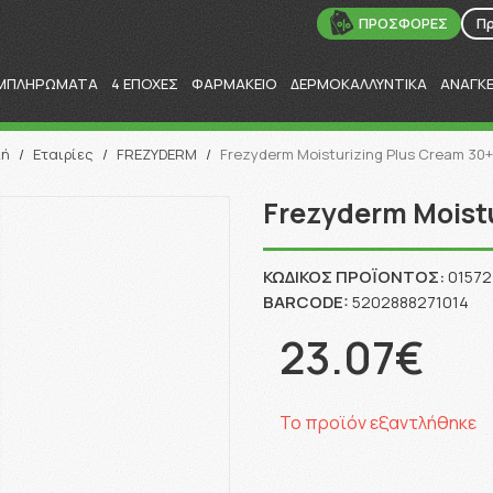
ΠΡΟΣΦΟΡΕΣ
Π
ΜΠΛΗΡΩΜΑΤΑ
4 ΕΠΟΧΕΣ
ΦΑΡΜΑΚΕΙΟ
ΔΕΡΜΟΚΑΛΛΥΝΤΙΚΑ
ΑΝΑΓΚ
Αναζήτηση
κή
/
Εταιρίες
/
FREZYDERM
/
Frezyderm Moisturizing Plus Cream 30+
Frezyderm Moist
ΚΩΔΙΚΌΣ ΠΡΟΪΌΝΤΟΣ:
01572
BARCODE:
5202888271014
23.07€
Το προϊόν εξαντλήθηκε