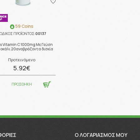
59 Coins
ΩΔΙΚΟΣ ΠΡΟΪΟΝΤΟΣ:
00137
s Vitamin C 1000mg Με Γεύση
οκάλι 20αναβράζοντα δισκία
Προτεινόμενο
5.92€
ΠΡΟΣΘΗΚΗ
ΦΟΡΊΕΣ
O ΛΟΓΑΡΙΑΣΜΟΣ ΜΟΥ