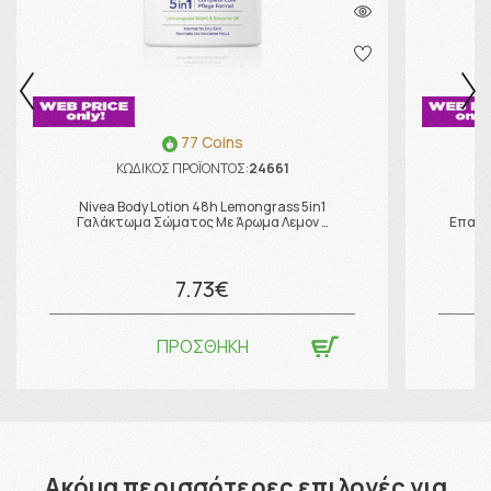
77 Coins
ΚΩΔΙΚΟΣ ΠΡΟΪΟΝΤΟΣ:
24661
Nivea Body Lotion 48h Lemongrass 5in1
C
Γαλάκτωμα Σώματος Με Άρωμα Λεμον …
Επανο
7.73€
ΠΡΟΣΘΗΚΗ
Ακόμα περισσότερες επιλογές για