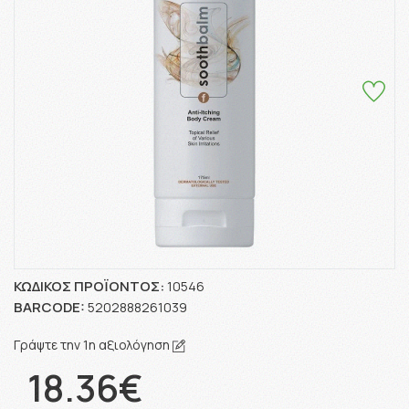
ΚΩΔΙΚΌΣ ΠΡΟΪΌΝΤΟΣ:
10546
BARCODE:
5202888261039
Γράψτε την 1η αξιολόγηση
18.36€