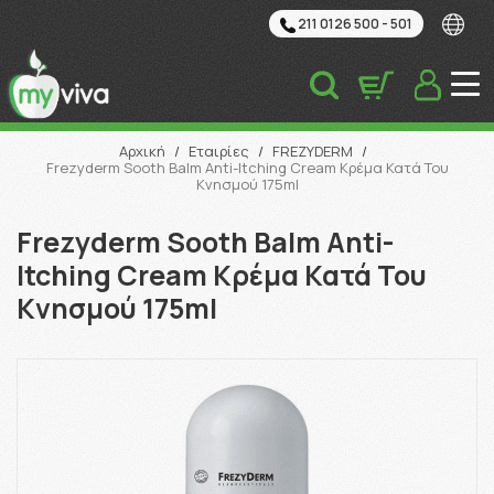
211 0126 500 - 501
Αναζήτηση
Αρχική
/
Εταιρίες
/
FREZYDERM
/
Frezyderm Sooth Balm Anti-Itching Cream Κρέμα Κατά Του
Κνησμού 175ml
Frezyderm Sooth Balm Anti-
Itching Cream Κρέμα Κατά Του
Κνησμού 175ml