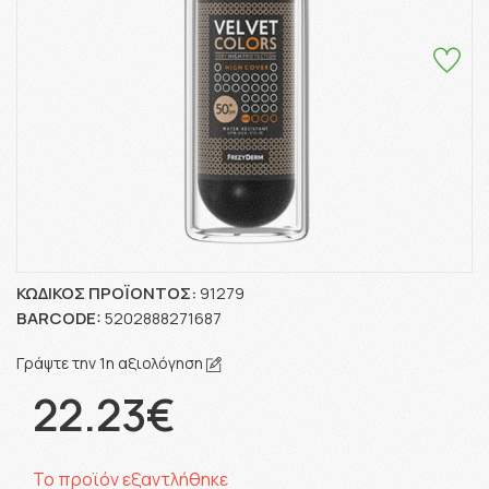
ΚΩΔΙΚΌΣ ΠΡΟΪΌΝΤΟΣ:
91279
BARCODE:
5202888271687
Γράψτε την 1η αξιολόγηση
22.23€
Το προϊόν εξαντλήθηκε