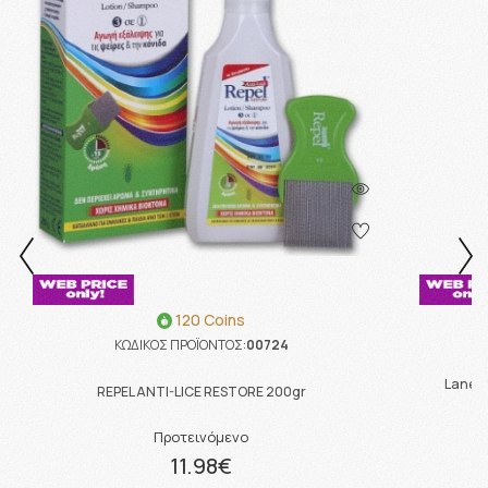
120 Coins
ΚΩΔΙΚΟΣ ΠΡΟΪΟΝΤΟΣ:
00724
Lanes 
REPEL ANTI-LICE RESTORE 200gr
Προτεινόμενο
11.98€