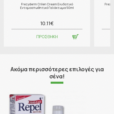
Frezyderm Crilen Cream Ενυδατικό
Frezy
Εντομοαπωθητικό Γαλάκτωμα 50ml
10.11€
ΠΡΟΣΘΗΚΗ
Ακόμα περισσότερες επιλογές για
σένα!