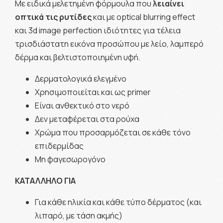
Με ειδικά μελετημένη φόρμουλα που
λειαίνει
οπτικά τις
ρυτίδες
και με optical blurring effect
και 3d image perfection ιδιότητες για τέλεια
τρισδιάστατη εικόνα προσώπου με λείο, λαμπερό
δέρμα και βελτιστοποιημένη υφή.
Δερματολογικά ελεγμένο
Χρησιμοποιείται και ως primer
Είναι ανθεκτικό στο νερό
Δεν μεταφέρεται στα ρούχα
Χρώμα που προσαρμόζεται σε κάθε τόνο
επιδερμίδας
Μη φαγεσωρογόνο
ΚΑΤΑΛΛΗΛΟ ΓΙΑ
Για κάθε ηλικία και κάθε τύπο δέρματος (και
λιπαρό, με τάση ακμής)