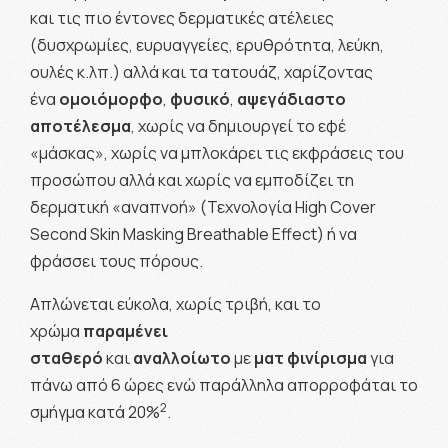
και τις πιο έντονες δερματικές ατέλειες
(δυσχρωμίες, ευρυαγγείες, ερυθρότητα, λεύκη,
ουλές κ.λπ.) αλλά και τα τατουάζ, χαρίζοντας
ένα
ομοιόμορφο
,
φυσικό
,
αψεγάδιαστο
αποτέλεσμα
, χωρίς να δημιουργεί το εφέ
«μάσκας», χωρίς να μπλοκάρει τις εκφράσεις του
προσώπου αλλά και χωρίς να εμποδίζει τη
δερματική «αναπνοή» (Τεχνολογία High Cover
Second Skin Masking Breathable Effect) ή να
φράσσει τους πόρους.
Απλώνεται εύκολα, χωρίς τριβή, και το
χρώμα
παραμένει
σταθερό
και
αναλλοίωτο
με
ματ φινίρισμα
για
πάνω από 6 ώρες ενώ παράλληλα απορροφάται το
2
σμήγμα κατά 20%
.