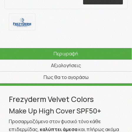
Περιγραφή
Αξιολογήσεις
Πως θα το αγοράσω
Frezyderm Velvet Colors
Make Up High Cover SPF50+
Προσαρμοζόμενο στον φυσικό τόνο κάθε
επιδερμίδας,
καλύπτει άμεσα
και πλήρως ακόμα