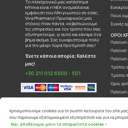
To ηλεκτρονικό μας κατάστημα
MYviva είναι η ΝΕΑ ονομασία και
Ευκαιρίε
εμφάνιση του ήδη γνωστού σε εσάς,
Πoιοί εί
Viva Pharmacy! Πρωταρχικός μας
στόχος ήταν πάντα, να βελτιώνουμε
Συχνές ε
τις υπηρεσίες και τον τρόπο που σας
εξυπηρετούμε, γι αυτό και κάναμε ένα
ΟΡΟΙ Χ
βήμα ακόμα. Σας ευχαριστούμε πολύ
Πολιτική
για την μέχρι τώρα προτίμησή σας!
Πολιτική
Έχετε κάποια απορία; Καλέστε
Πολιτική
μας!
Τρόποι 
+30 211 012 6500 - 501
Τρόποι 
Όροι χρ
Πολιτική
Όροι Δι
Χρησιμοποιούμε cookies για τη σωστή λειτουργία του site μας
σου παρέχουμε εξατομικευμένη εξυπηρέτηση και για να μπορεί
Ναι, αποδέχομαι μόνο τα απαραίτητα cookies >