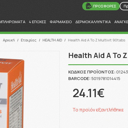
ΠΡΟΣΦΟΡΕΣ
Π
ΜΠΛΗΡΩΜΑΤΑ
4 ΕΠΟΧΕΣ
ΦΑΡΜΑΚΕΙΟ
ΔΕΡΜΟΚΑΛΛΥΝΤΙΚΑ
ΑΝΑΓΚ
Αναζήτηση
Αρχική
/
Εταιρίες
/
HEALTH AID
/
Health Aid A To Z Multivit 90tabs
Health Aid A To Z
ΚΩΔΙΚΌΣ ΠΡΟΪΌΝΤΟΣ:
01243
BARCODE:
5019781014415
24.11€
Το προϊόν εξαντλήθηκε