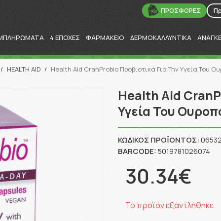
ΠΡΟΣΦΟΡΕΣ
Π
ΜΠΛΗΡΩΜΑΤΑ
4 ΕΠΟΧΕΣ
ΦΑΡΜΑΚΕΙΟ
ΔΕΡΜΟΚΑΛΛΥΝΤΙΚΑ
ΑΝΑΓΚ
Αναζήτηση
/
HEALTH AID
/
Health Aid CranProbio Προβιοτικά Για Την Υγεία Του Ο
Health Aid CranP
Υγεία Του Ουροπ
ΚΩΔΙΚΌΣ ΠΡΟΪΌΝΤΟΣ:
0653
BARCODE:
5019781026074
30.34€
Το προϊόν εξαντλήθηκε