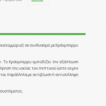
ισεκατομμύρια) σε συνδυασμό με Κράνμπερρυ
ων. Το Κράνμπερρυ εμποδίζει την εξάπλωση
ήρηση της υγείας του πεπτικού ώστε να μην
εται παράλληλα με αντιβίωση ή αντισύλληψη
ύ συστήματος.