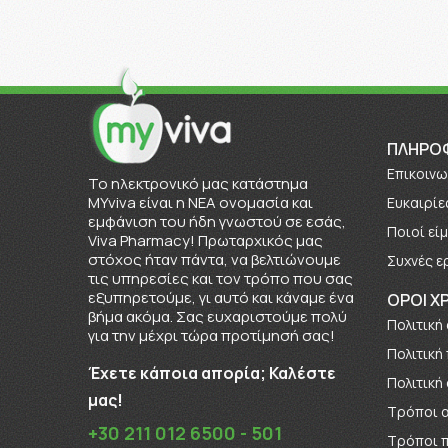
ΠΛΗΡΟ
Επικοινω
To ηλεκτρονικό μας κατάστημα
MYviva είναι η ΝΕΑ ονομασία και
Ευκαιρίε
εμφάνιση του ήδη γνωστού σε εσάς,
Πoιοί εί
Viva Pharmacy! Πρωταρχικός μας
στόχος ήταν πάντα, να βελτιώνουμε
Συχνές ε
τις υπηρεσίες και τον τρόπο που σας
εξυπηρετούμε, γι αυτό και κάναμε ένα
ΟΡΟΙ Χ
βήμα ακόμα. Σας ευχαριστούμε πολύ
Πολιτική
για την μέχρι τώρα προτίμησή σας!
Πολιτική
Έχετε κάποια απορία; Καλέστε
Πολιτική
μας!
Τρόποι 
+30 211 012 6500 - 501
Τρόποι 