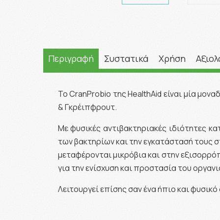
Περιγραφή
Συστατικά
Χρήση
Αξιολ
Το CranProbio της HealthAid είναι μία μο
& Γκρέιπφρουτ.
Με φυσικές αντιβακτηριακές ιδιότητες κα
των βακτηρίων και την εγκατάστασή τους σ
μεταφέρονται μικρόβια και στην εξισορρόπ
για την ενίσχυση και προστασία του οργανι
Λειτουργεί επίσης σαν ένα ήπιο και φυσικό