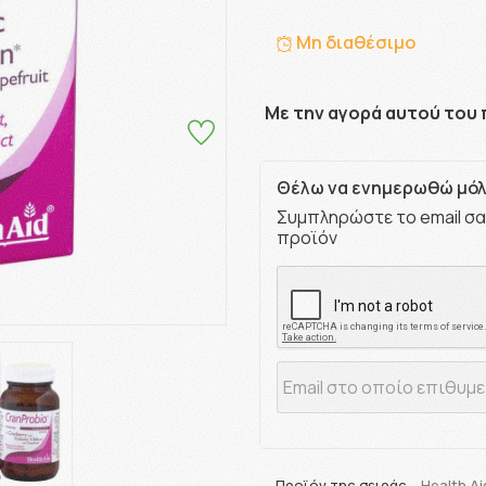
Μη διαθέσιμο
Με την αγορά αυτού του 
Θέλω να ενημερωθώ μόλι
Συμπληρώστε το email σα
προϊόν
Προϊόν της σειράς
Health Ai