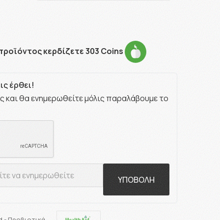
προϊόντος κερδίζετε 303 Coins
ς έρθει!
ς και θα ενημερωθείτε μόλις παραλάβουμε το
ΥΠΟΒΟΛΗ
d - Προβιοτικά