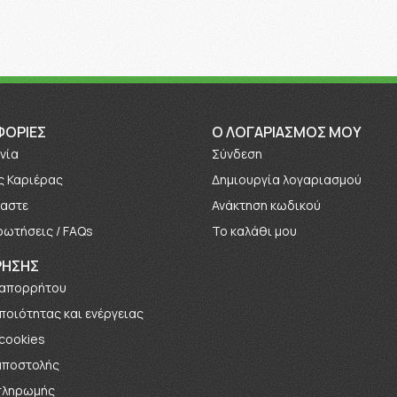
ΦΟΡΊΕΣ
O ΛΟΓΑΡΙΑΣΜΟΣ ΜΟΥ
νία
Σύνδεση
ς Καριέρας
Δημιουργία λογαριασμού
μαστε
Ανάκτηση κωδικού
ρωτήσεις / FAQs
Το καλάθι μου
ΡΗΣΗΣ
 απορρήτου
 ποιότητας και ενέργειας
 cookies
αποστολής
πληρωμής