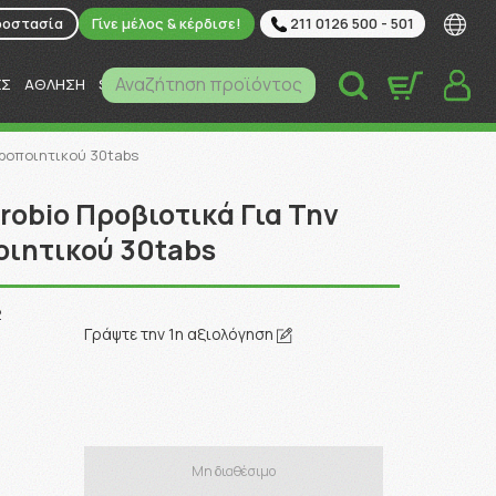
ροστασία
Γίνε μέλος & κέρδισε!
211 0126 500 - 501
Αναζήτηση προϊόντος
ΕΣ
ΑΘΛΗΣΗ
SUPER MARKET
ΚΑΤΟΙΚΙΔΙΑ
υροποιητικού 30tabs
robio Προβιοτικά Για Την
οιητικού 30tabs
2
Γράψτε την 1η αξιολόγηση
Μη διαθέσιμο