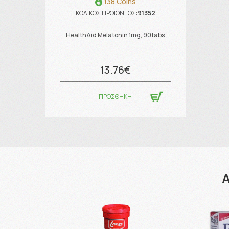
138 Coins
ΚΩΔΙΚΟΣ ΠΡΟΪΟΝΤΟΣ:
91352
HealthAid Melatonin 1mg, 90tabs
13.76€
ΠΡΟΣΘΗΚΗ
Α