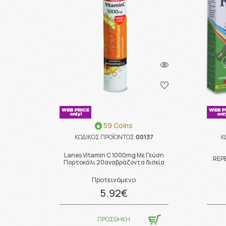
59 Coins
ΚΩΔΙΚΟΣ ΠΡΟΪΟΝΤΟΣ:
00137
Κ
Lanes Vitamin C 1000mg Με Γεύση
REP
Πορτοκάλι 20αναβράζοντα δισκία
Προτεινόμενο
5.92€
ΠΡΟΣΘΗΚΗ