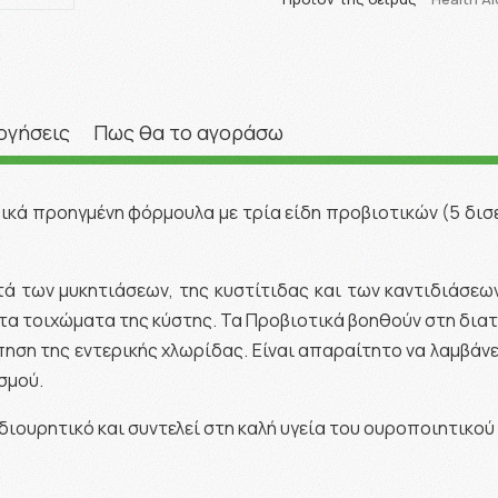
ογήσεις
Πως θα το αγοράσω
ναδικά προηγμένη φόρμουλα με τρία είδη προβιοτικών (5 δ
τά των μυκητιάσεων, της κυστίτιδας και των καντιδιάσε
τα τοιχώματα της κύστης. Τα Προβιοτικά βοηθούν στη διατ
ηση της εντερικής χλωρίδας. Είναι απαραίτητο να λαμβάν
σμού.
 διουρητικό και συντελεί στη καλή υγεία του ουροποιητικο