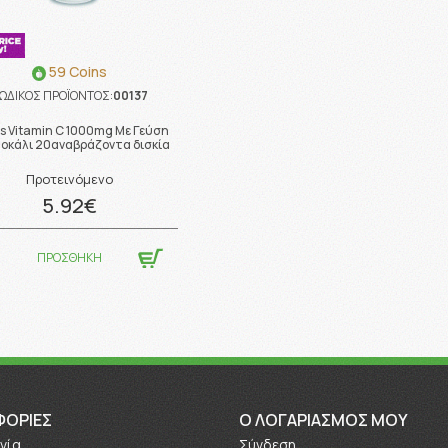
59 Coins
ΩΔΙΚΟΣ ΠΡΟΪΟΝΤΟΣ:
00137
s Vitamin C 1000mg Με Γεύση
οκάλι 20αναβράζοντα δισκία
Προτεινόμενο
5.92€
ΠΡΟΣΘΗΚΗ
ΦΟΡΊΕΣ
O ΛΟΓΑΡΙΑΣΜΟΣ ΜΟΥ
νία
Σύνδεση