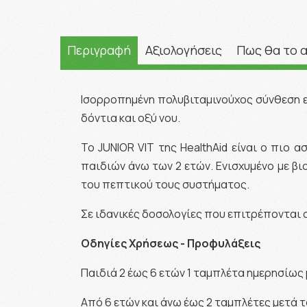
Περιγραφή
Αξιολογήσεις
Πως θα το 
Ισορροπημένη πολυβιταμινούχος σύνθεση ειδ
δόντια και οξύ νου.
Το JUNIOR VIT της HealthAid είναι ο πιο
παιδιών άνω των 2 ετών. Ενισχυμένο με β
του πεπτικού τους συστήματος.
Σε ιδανικές δοσολογίες που επιτρέπονται 
Οδηγίες Χρήσεως - Προφυλάξεις
Παιδιά 2 έως 6 ετών 1 ταμπλέτα ημερησίως 
Από 6 ετών και άνω έως 2 ταμπλέτες μετά τ