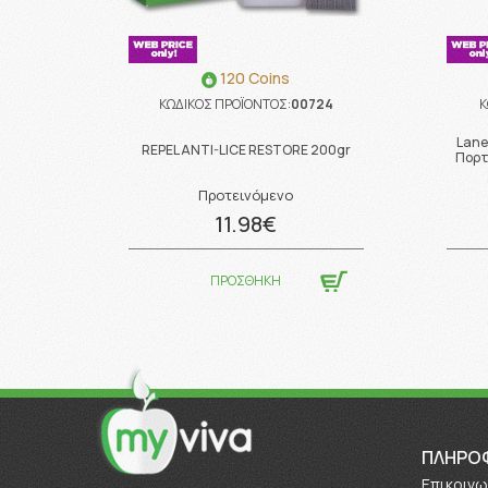
120 Coins
ΚΩΔΙΚΟΣ ΠΡΟΪΟΝΤΟΣ:
00724
Κ
Lane
REPEL ANTI-LICE RESTORE 200gr
Πορτ
Προτεινόμενο
11.98€
ΠΡΟΣΘΗΚΗ
ΠΛΗΡΟ
Επικοινω