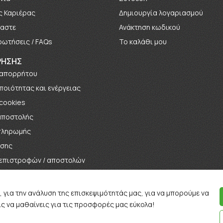
ς Καριέρας
Δημιουργία λογαριασμού
μαστε
Ανάκτηση κωδικού
ρωτήσεις / FAQs
Το καλάθι μου
ΡΗΣΗΣ
 απορρήτου
 ποιότητας και ενέργειας
 cookies
αποστολής
πληρωμής
ήσης
 επιστροφών / αποστολών
αγωνισμών / Κληρώσεων
, για την ανάλυση της επισκεψιμότητάς μας, για να μπορούμε να
ς να μαθαίνεις για τις προσφορές μας εύκολα!