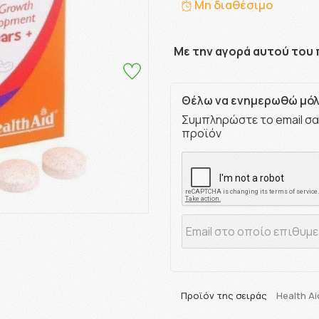
Μη διαθέσιμο
Με την αγορά αυτού του 
Θέλω να ενημερωθώ μόλι
Συμπληρώστε το email σα
προϊόν
Προϊόν της σειράς
Health Aid