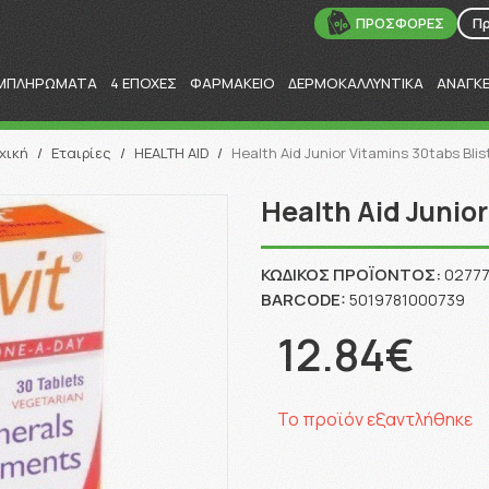
ΠΡΟΣΦΟΡΕΣ
Π
ΜΠΛΗΡΩΜΑΤΑ
4 ΕΠΟΧΕΣ
ΦΑΡΜΑΚΕΙΟ
ΔΕΡΜΟΚΑΛΛΥΝΤΙΚΑ
ΑΝΑΓΚ
Αναζήτηση
χική
/
Εταιρίες
/
HEALTH AID
/
Health Aid Junior Vitamins 30tabs Blis
Health Aid Junior
ΚΩΔΙΚΌΣ ΠΡΟΪΌΝΤΟΣ:
0277
BARCODE:
5019781000739
12.84€
Το προϊόν εξαντλήθηκε