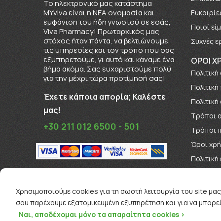
To ηλεκτρονικό μας κατάστημα
MYviva είναι η ΝΕΑ ονομασία και
Ευκαιρίε
εμφάνιση του ήδη γνωστού σε εσάς,
Πoιοί εί
Viva Pharmacy! Πρωταρχικός μας
στόχος ήταν πάντα, να βελτιώνουμε
Συχνές ε
τις υπηρεσίες και τον τρόπο που σας
εξυπηρετούμε, γι αυτό και κάναμε ένα
ΟΡΟΙ Χ
βήμα ακόμα. Σας ευχαριστούμε πολύ
Πολιτική
για την μέχρι τώρα προτίμησή σας!
Πολιτική
Έχετε κάποια απορία; Καλέστε
Πολιτική
μας!
Τρόποι 
+30 211 012 6500 - 501
Τρόποι 
Όροι χρ
Πολιτική
Όροι Δι
Χρησιμοποιούμε cookies για τη σωστή λειτουργία του site μας
σου παρέχουμε εξατομικευμένη εξυπηρέτηση και για να μπορεί
Ναι, αποδέχομαι μόνο τα απαραίτητα cookies >