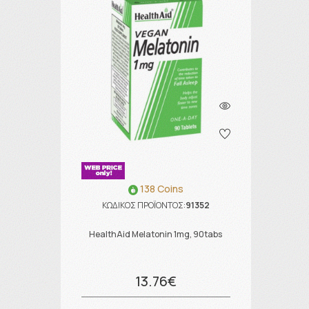
138 Coins
ΚΩΔΙΚΟΣ ΠΡΟΪΟΝΤΟΣ:
91352
HealthAid Melatonin 1mg, 90tabs
13.76€