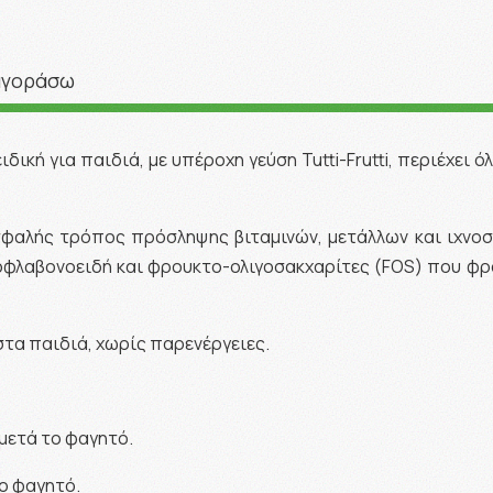
αγοράσω
ική για παιδιά, με υπέροχη γεύση Tutti-Frutti, περιέχει 
 ασφαλής τρόπος πρόσληψης βιταμινών, μετάλλων και ιχνοσ
ιοφλαβονοειδή και φρουκτο-ολιγοσακχαρίτες (FOS) που φρο
στα παιδιά, χωρίς παρενέργειες.
μετά το φαγητό.
ο φαγητό.