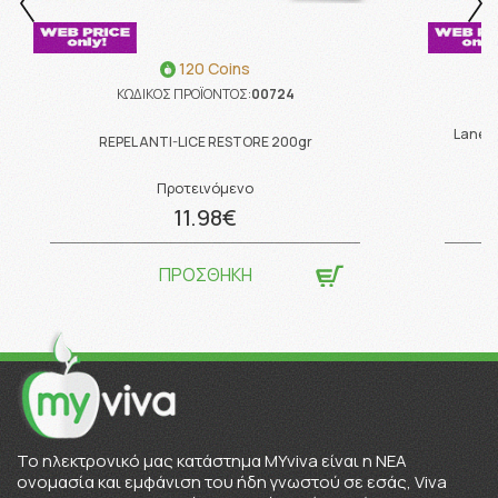
120 Coins
ΚΩΔΙΚΟΣ ΠΡΟΪΟΝΤΟΣ:
00724
Lanes 
REPEL ANTI-LICE RESTORE 200gr
Προτεινόμενο
11.98€
ΠΡΟΣΘΗΚΗ
To ηλεκτρονικό μας κατάστημα MYviva είναι η ΝΕΑ
ονομασία και εμφάνιση του ήδη γνωστού σε εσάς, Viva