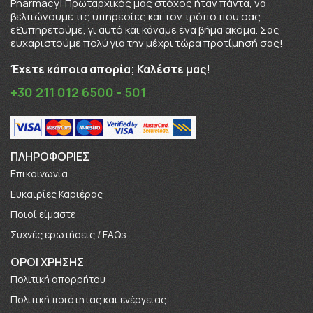
Pharmacy! Πρωταρχικός μας στόχος ήταν πάντα, να
βελτιώνουμε τις υπηρεσίες και τον τρόπο που σας
εξυπηρετούμε, γι αυτό και κάναμε ένα βήμα ακόμα. Σας
ευχαριστούμε πολύ για την μέχρι τώρα προτίμησή σας!
Έχετε κάποια απορία; Καλέστε μας!
+30 211 012 6500 - 501
ΠΛΗΡΟΦΟΡΊΕΣ
Επικοινωνία
Ευκαιρίες Καριέρας
Πoιοί είμαστε
Συχνές ερωτήσεις / FAQs
ΟΡΟΙ ΧΡΗΣΗΣ
Πολιτική απορρήτου
Πολιτική ποιότητας και ενέργειας