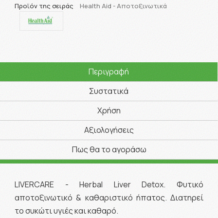
Προϊόν της σειράς
Health Aid - Αποτοξινωτικά
Περιγραφή
Συστατικά
Χρήση
Αξιολογήσεις
Πως θα το αγοράσω
LIVERCARE - Herbal Liver Detox. Φυτικό
αποτοξινωτικό & καθαριστικό ήπατος. Διατηρεί
το συκώτι υγιές και καθαρό.