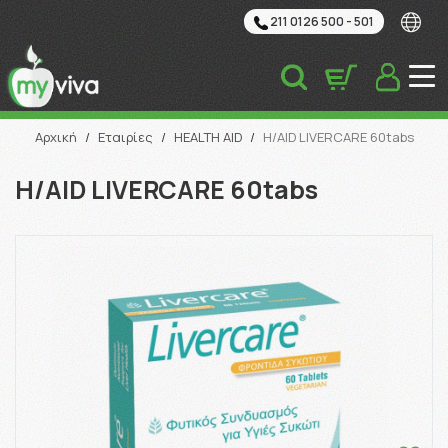
211 0126 500 - 501
Αναζήτηση
Αρχική
/
Εταιρίες
/
HEALTH AID
/
H/AID LIVERCARE 60tabs
H/AID LIVERCARE 60tabs