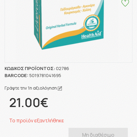
ΚΩΔΙΚΌΣ ΠΡΟΪΌΝΤΟΣ:
02786
BARCODE:
5019781041695
Γράψτε την 1η αξιολόγηση
21.00€
Το προϊόν εξαντλήθηκε
Μη διαθέσιμο