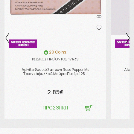
29 Coins
ΚΩΔΙΚΟΣ ΠΡΟΪΟΝΤΟΣ:
17639
Apivita Φυσικό Σαπούνι Rose Pepper Με
Aloe+
Τριαντάφυλλο & Μαύριο Πιπέρι 125 …
2.85€
ΠΡΟΣΘΗΚΗ