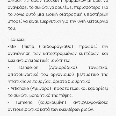
αλκοόλ, λιπαρών τροφών ή φαρμάκων μπορεί να
αναγκάσει το συκώτι να δουλέψει περισσότερο. Για
το λόγω αυτό μια ειδική διατροφική υποστήριξη
μπορεί να είναι ευεργετική για την υγιή λειτουργία
του.
Περιέχει:
-Milk Thistle (Γαϊδουράγκαθο): προωθεί την
αναγέννηση των κατεστραμμένων κυττάρων, και
έχει αντιοξειδωτικές ιδιότητες.
- Dandelion (Αγριοράδικο): τονωτικό,
αποτοξινωτικό του οργανισμού, βελτιωτικό της
ηπατικής λειτουργίας, άριστο διουρητικό.
- Artichoke (Αγκινάρα): προστατεύει και καθαρίζει
το συκώτι, βοηθητικό της πέψης.
- Turmeric (Κουρκουμίνη): αντιφλεγμονώδες
αντιοξειδωτικό κατά των ελευθέρων ριζών.