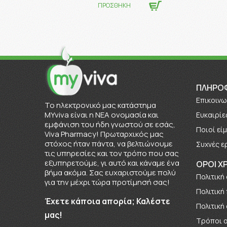
ΠΡΟΣΘΗΚΗ
ΠΛΗΡΟ
Επικοινω
To ηλεκτρονικό μας κατάστημα
MYviva είναι η ΝΕΑ ονομασία και
Ευκαιρίε
εμφάνιση του ήδη γνωστού σε εσάς,
Πoιοί εί
Viva Pharmacy! Πρωταρχικός μας
στόχος ήταν πάντα, να βελτιώνουμε
Συχνές ε
τις υπηρεσίες και τον τρόπο που σας
εξυπηρετούμε, γι αυτό και κάναμε ένα
ΟΡΟΙ Χ
βήμα ακόμα. Σας ευχαριστούμε πολύ
Πολιτική
για την μέχρι τώρα προτίμησή σας!
Πολιτική
Έχετε κάποια απορία; Καλέστε
Πολιτική
μας!
Τρόποι 