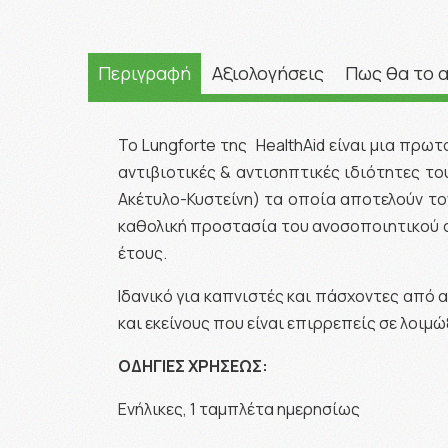
Περιγραφή
Αξιολογήσεις
Πως θα το 
Το Lungforte της HealthAid είναι μια πρ
αντιβιοτικές & αντισηπτικές ιδιότητες του
Ακέτυλο-Κυστείνη) τα οποία αποτελούν το
καθολική προστασία του ανοσοποιητικού συ
έτους.
Ιδανικό για καπνιστές και πάσχοντες από
και εκείνους που είναι επιρρεπείς σε λοιμώ
ΟΔΗΓΙΕΣ ΧΡΗΣΕΩΣ:
Ενήλικες, 1 ταμπλέτα ημερησίως