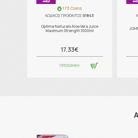
173 Coins
ΚΩΔΙΚΟΣ ΠΡΟΪΟΝΤΟΣ:
01843
Optima Naturals Aloe Vera Juice
JOH
Maximum Strength 1000ml
17.33€
ΠΡΟΣΘΗΚΗ
Α