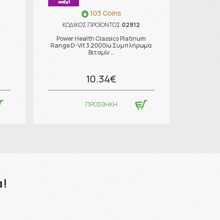
103 Coins
ΚΩΔΙΚΟΣ ΠΡΟΪΟΝΤΟΣ:
02812
ΚΩΔΙ
Power Health Classics Platinum
0
Medic
Range D-Vit 3 2000iu Συμπλήρωμα
Βιταμίν …
10.34€
ΠΡΟΣΘΗΚΗ
α!