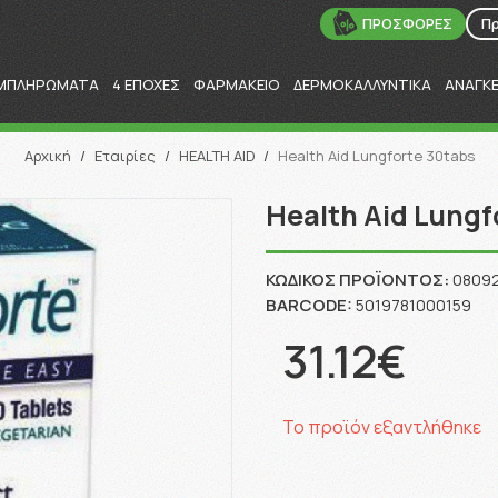
ΠΡΟΣΦΟΡΕΣ
Π
ΜΠΛΗΡΩΜΑΤΑ
4 ΕΠΟΧΕΣ
ΦΑΡΜΑΚΕΙΟ
ΔΕΡΜΟΚΑΛΛΥΝΤΙΚΑ
ΑΝΑΓΚ
Αναζήτηση
Αρχική
/
Εταιρίες
/
HEALTH AID
/
Health Aid Lungforte 30tabs
Health Aid Lungf
ΚΩΔΙΚΌΣ ΠΡΟΪΌΝΤΟΣ:
0809
BARCODE:
5019781000159
31.12€
Το προϊόν εξαντλήθηκε