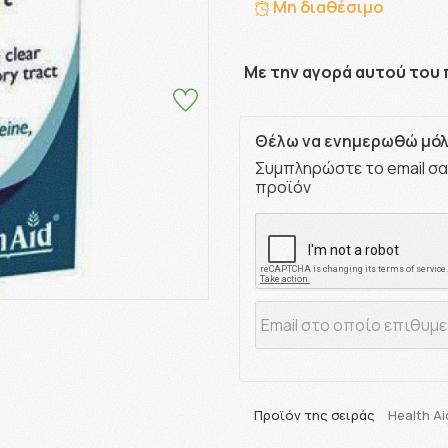
Μη διαθέσιμο
Με την αγορά αυτού του 
Θέλω να ενημερωθώ μόλι
Συμπληρώστε το email σα
προϊόν
Προϊόν της σειράς
Health A