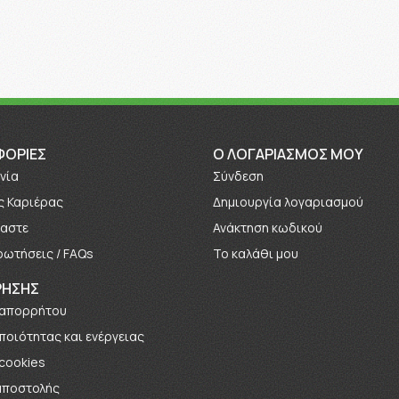
ΦΟΡΊΕΣ
O ΛΟΓΑΡΙΑΣΜΟΣ ΜΟΥ
νία
Σύνδεση
ς Καριέρας
Δημιουργία λογαριασμού
μαστε
Ανάκτηση κωδικού
ρωτήσεις / FAQs
Το καλάθι μου
ΡΗΣΗΣ
 απορρήτου
 ποιότητας και ενέργειας
 cookies
αποστολής