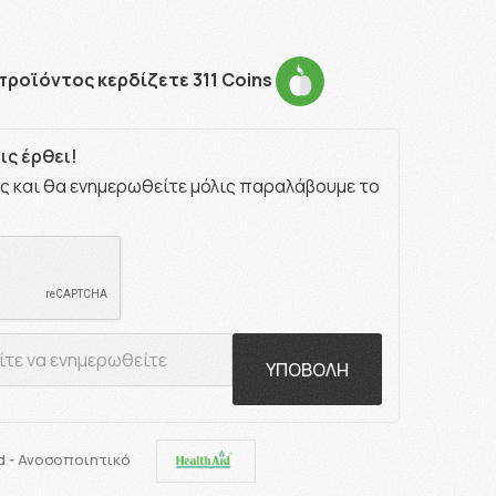
προϊόντος κερδίζετε 311 Coins
ς έρθει!
ς και θα ενημερωθείτε μόλις παραλάβουμε το
ΥΠΟΒΟΛΗ
id - Ανοσοποιητικό