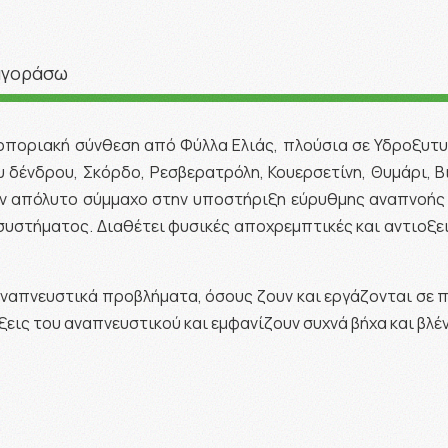
αγοράσω
ωτοποριακή σύνθεση από Φύλλα Ελιάς, πλούσια σε Υδροξυτυ
 δένδρου, Σκόρδο, Ρεσβερατρόλη, Κουερσετίνη, Θυμάρι, Βι
ν απόλυτο σύμμαχο στην υποστήριξη εύρυθμης αναπνοής 
στήματος. Διαθέτει φυσικές αποχρεμπτικές και αντιοξειδ
 αναπνευστικά προβλήματα, όσους ζουν και εργάζονται σε 
ξεις του αναπνευστικού και εμφανίζουν συχνά βήχα και βλέν