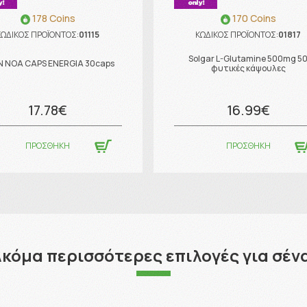
178 Coins
170 Coins
ΚΩΔΙΚΟΣ ΠΡΟΪΟΝΤΟΣ:
01115
ΚΩΔΙΚΟΣ ΠΡΟΪΟΝΤΟΣ:
01817
Solgar L-Glutamine 500mg 5
N NOA CAPS ENERGIA 30caps
φυτικές κάψουλες
17.78€
16.99€
ΠΡΟΣΘΗΚΗ
ΠΡΟΣΘΗΚΗ
κόμα περισσότερες επιλογές για σέν