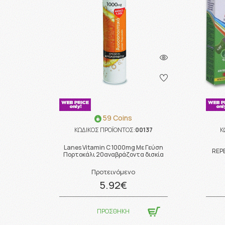
59 Coins
ΚΩΔΙΚΟΣ ΠΡΟΪΟΝΤΟΣ:
00137
Κ
Lanes Vitamin C 1000mg Με Γεύση
REP
Πορτοκάλι 20αναβράζοντα δισκία
Προτεινόμενο
5.92€
ΠΡΟΣΘΗΚΗ