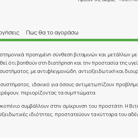
ογήσεις
Πως θα το αγοράσω
ιστημονικά προηγμένη σύνθεση βιταμινών και μετάλλων με
χθεί ότι βοηθούν στη διατήρηση και την προστασία της υγε
συστήματος, με αντιφλεγμονώδη, αντιοξειδωτική και διου
ύ συστήματος, ιδανικό για όσους αντιμετωπίζουν προβλήμα
τερέψουν, περιορίζοντας τα συμπτώματα.
υκοπένιο συμβάλλουν στην σμίκρυνση του προστάτη. Η Βι
ντιοξειδωτικές ιδιότητες, προστατεύουν τα κύτταρα του αδέ