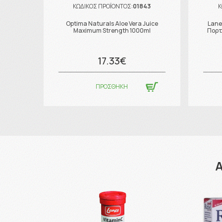
ΚΩΔΙΚΟΣ ΠΡΟΪΟΝΤΟΣ:
01843
Κ
Optima Naturals Aloe Vera Juice
Lane
Maximum Strength 1000ml
Πορτ
17.33€
ΠΡΟΣΘΗΚΗ
Α