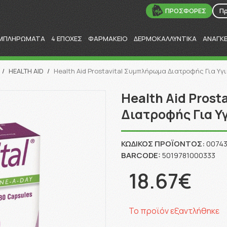
ΠΡΟΣΦΟΡΕΣ
Π
ΜΠΛΗΡΩΜΑΤΑ
4 ΕΠΟΧΕΣ
ΦΑΡΜΑΚΕΙΟ
ΔΕΡΜΟΚΑΛΛΥΝΤΙΚΑ
ΑΝΑΓΚ
Αναζήτηση
/
HEALTH AID
/
Health Aid Prostavital Συμπλήρωμα Διατροφής Για Υγ
Health Aid Pros
Διατροφής Για Υ
ΚΩΔΙΚΌΣ ΠΡΟΪΌΝΤΟΣ:
0074
BARCODE:
5019781000333
18.67€
Το προϊόν εξαντλήθηκε