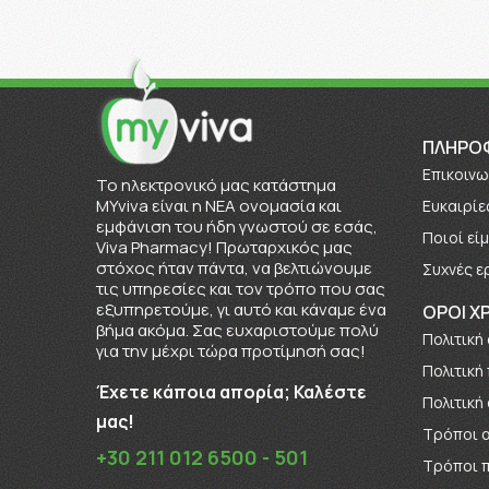
ΠΛΗΡΟ
Επικοινω
To ηλεκτρονικό μας κατάστημα
MYviva είναι η ΝΕΑ ονομασία και
Ευκαιρίε
εμφάνιση του ήδη γνωστού σε εσάς,
Πoιοί εί
Viva Pharmacy! Πρωταρχικός μας
στόχος ήταν πάντα, να βελτιώνουμε
Συχνές ε
τις υπηρεσίες και τον τρόπο που σας
εξυπηρετούμε, γι αυτό και κάναμε ένα
ΟΡΟΙ Χ
βήμα ακόμα. Σας ευχαριστούμε πολύ
Πολιτική
για την μέχρι τώρα προτίμησή σας!
Πολιτική
Έχετε κάποια απορία; Καλέστε
Πολιτική
μας!
Τρόποι 
+30 211 012 6500 - 501
Τρόποι 