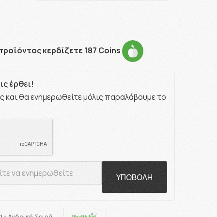
προϊόντος κερδίζετε 187 Coins
ς έρθει!
ς και θα ενημερωθείτε μόλις παραλάβουμε το
ΥΠΟΒΟΛΗ
d - Ανδρική Σειρά