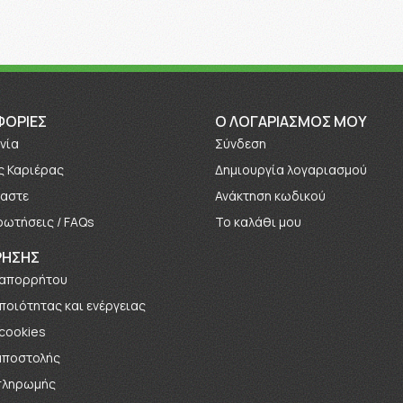
ΦΟΡΊΕΣ
O ΛΟΓΑΡΙΑΣΜΟΣ ΜΟΥ
νία
Σύνδεση
ς Καριέρας
Δημιουργία λογαριασμού
μαστε
Ανάκτηση κωδικού
ρωτήσεις / FAQs
Το καλάθι μου
ΡΗΣΗΣ
 απορρήτου
 ποιότητας και ενέργειας
 cookies
αποστολής
πληρωμής