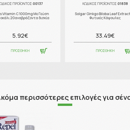
ΩΔΙΚΟΣ ΠΡΟΪΟΝΤΟΣ:
00137
ΚΩΔΙΚΟΣ ΠΡΟΪΟΝΤΟΣ:
01838
s Vitamin C 1000mg Με Γεύση
Solgar Ginkgo Biloba Leaf Extrac
οκάλι 20αναβράζοντα δισκία
Φυτικές Κάψουλες
5.92€
33.49€
ΠΡΟΣΘΗΚΗ
ΠΡΟΣΘΗΚΗ
κόμα περισσότερες επιλογές για σέν