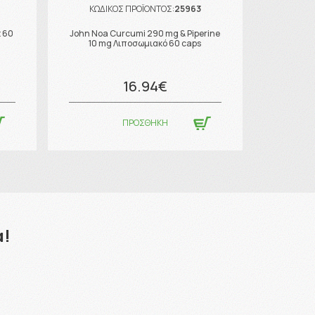
ΚΩΔΙΚΟΣ ΠΡΟΪΟΝΤΟΣ:
25963
t 60
John Noa Curcumi 290 mg & Piperine
10 mg Λιποσωμιακό 60 caps
16.94€
ΠΡΟΣΘΗΚΗ
α!