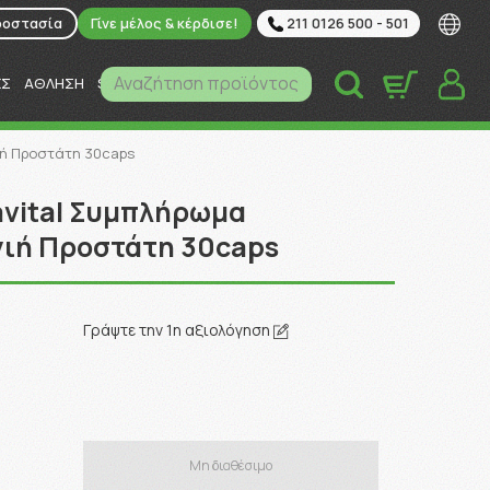
ροστασία
Γίνε μέλος & κέρδισε!
211 0126 500 - 501
Αναζήτηση προϊόντος
ΕΣ
ΑΘΛΗΣΗ
SUPER MARKET
ΚΑΤΟΙΚΙΔΙΑ
ιή Προστάτη 30caps
tavital Συμπλήρωμα
γιή Προστάτη 30caps
3
Γράψτε την 1η αξιολόγηση
Μη διαθέσιμο