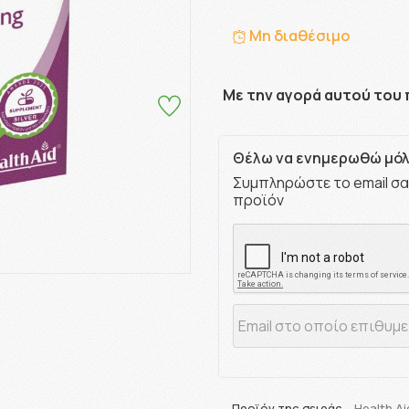
Μη διαθέσιμο
Με την αγορά αυτού του 
Θέλω να ενημερωθώ μόλι
Συμπληρώστε το email σα
προϊόν
Προϊόν της σειράς
Health Ai