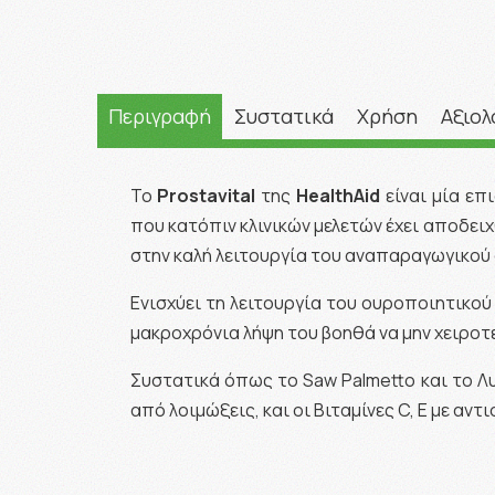
Περιγραφή
Συστατικά
Χρήση
Αξιολ
Το
Prostavital
της
HealthAid
είναι μία επ
που κατόπιν κλινικών μελετών έχει αποδει
στην καλή λειτουργία του αναπαραγωγικού 
Ενισχύει τη λειτουργία του ουροποιητικο
μακροχρόνια λήψη του βοηθά να μην χειρο
Συστατικά όπως το Saw Palmetto και το Λ
από λοιμώξεις, και οι Βιταμίνες C, E με α