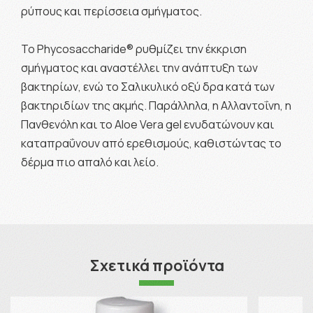
ρύπους και περίσσεια σμήγματος.
Το Phycosaccharide® ρυθμίζει την έκκριση
σμήγματος και αναστέλλει την ανάπτυξη των
βακτηρίων, ενώ το Σαλικυλικό οξύ δρα κατά των
βακτηριδίων της ακμής. Παράλληλα, η Αλλαντοΐνη, η
Πανθενόλη και το Aloe Vera gel ενυδατώνουν και
καταπραΰνουν από ερεθισμούς, καθιστώντας το
δέρμα πιο απαλό και λείο.
Σχετικά προϊόντα