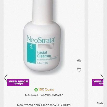
160 Coins
ΚΩΔΙΚΟΣ ΠΡΟΪΟΝΤΟΣ:
24237
Natura
NeoStrata Facial Cleanser 4 PHA 100ml