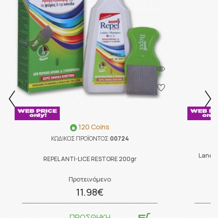
120 Coins
ΚΩΔΙΚΟΣ ΠΡΟΪΟΝΤΟΣ:
00724
Lanes 
REPEL ANTI-LICE RESTORE 200gr
Προτεινόμενο
11.98€
ΠΡΟΣΘΗΚΗ