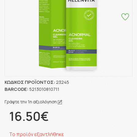
ΚΩΔΙΚΌΣ ΠΡΟΪΌΝΤΟΣ:
23245
BARCODE:
5213010810711
Γράψτε την 1η αξιολόγηση
16.50€
Το προϊόν εξαντλήθηκε